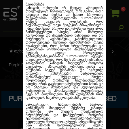
შეთანხმება
კანაფის თესლები არ შეიცავს არავითარ
0
ფსიქოაქტიურ ნივთიერებებს, რის გამოც მათი
გაყიდვა და შეძენა ამ სახით სრულიად
ლეგალურია საქართველოში.
"Errors-Seeds"
ურჩევს საკუთარ კლიენტებს, რომ
მაქსიმალურად თავი შეიკავონ არაკანონიერი
ქმედებებისგან. სრული ინფორმაცია რაც არის
წარმოდგენილი საიტზე არის მხოლოდ
გაცნობითი და შემეცნებითი ხასიათის, და არ
მოუწოდებს ადამიანებს კანონმდებლობის
დარღვევისკენ. ჩვენთან შეთანხმებით თქვენ
ადასტურებთ, რომ ხართ სრულწლოვანი და
გაკისრიათ პერსონალური პასუხისმგებლობა
თესლების კანაფი
ფემინიზირებული
ჩვენგან ნაყიდი პროდუქციის
გამოყენებაზე.კომპანია
"Errors-Seeds"
აუწყებს
თავის კლიენტებს, რომ ჩვენ პროდუქციის სახით
ვთავაზობთ კანაფის თესლებს როგორც
Purple Paro Valley Feminised
სუვენირულ პროდუქტს, ფრინველებისა და
თევზების საკვებ დანამატს და აგრეთვე
როგორც კოსმეტიკური საშუალებების
დასამზადებელ ნედლეულს. მთელი
ინფორმაცია რომელიც ხელმისაწვდომია
საიტზე, არის გაცნობითი/შემეცნებითი სახის და
არ ატარებს მოხმარების და კულტივაციის
მოწოდებით ან პროპაგანდულ დატვირთვას.
ჩვენ არ მოვუწოდებთ ჩვენს კლიენტებს რომ
PURPLE PARO VALLEY FEMINISED
დაარღვიონ საქართვეოს კანონმდებლობა.
ნარკოტიკული საშუალებების საერთო
კონვენციის მიხედვით, მცენარე კანაფის
თესლები არ შეიცავს ფსიქოაქტიურ
ნივთიერებებს და დაშვეუბლია როგორც
ტვირთბრუნვას დაქვემდებარებული
ნედლეული მსოფლიოს უმეტეს სახელმწიფოში,
მათ შორის საქართველოშიც. თუმცა
საქართველოს კონსტიტუცია კრძალავს