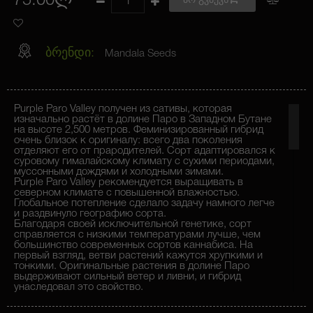
75.00ლ
არ გვაქვს
ბრენდი:
Mandala Seeds
Purple Paro Valley получен из сативы, которая
изначально растёт в долине Паро в Западном Бутане
на высоте 2,500 метров. Феминизированный гибрид
очень близок к оригиналу: всего два поколения
отделяют его от прародителей. Сорт адаптировался к
суровому гималайскому климату с сухими периодами,
муссонными дождями и холодными зимами.
Purple Paro Valley рекомендуется выращивать в
северном климате с повышенной влажностью.
Глобальное потепление сделало задачу намного легче
и раздвинуло географию сорта.
Благодаря своей исключительной генетике, сорт
справляется с низкими температурами лучше, чем
большинство современных сортов каннабиса. На
первый взгляд, ветви растений кажутся хрупкими и
тонкими. Оригинальные растения в долине Паро
выдерживают сильный ветер и ливни, и гибрид
унаследовал это свойство.
Не рекомендуется выращивать растения в местности
с сильными штормовыми ветрами. Растения хорошо