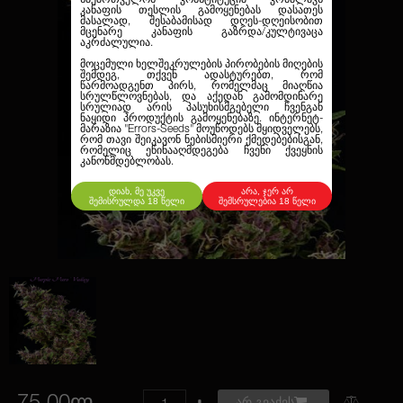
კანაფის თესლის გამოყენებას დასათეს
მასალად, შესაბამისად დღეს-დღეისობით
მცენარე კანაფის გაზრდა/კულტივაცა
აკრძალულია.
მოცემული ხელშეკრულების პირობების მიღების
შემდეგ, თქვენ ადასტურებთ, რომ
წარმოადგენთ პირს, რომელმაც მიაღწია
სრულწლოვნებას, და აქედან გამომდინარე
სრულიად არის პასუხისმგებელი ჩვენგან
ნაყიდი პროდუქტის გამოყენებაზე. ინტერნეტ-
მარაზია
"Errors-Seeds"
მოუწოდებს მყიდველებს,
რომ თავი შეიკავონ ნებისმიერი ქმედებებისგან,
რომელიც ეწინააღმდეგება ჩვენი ქვეყნის
კანონმდებლობას.
დიახ, მე უკვე
არა, ჯერ არ
შემისრულდა 18 წელი
შემსრულებია 18 წელი