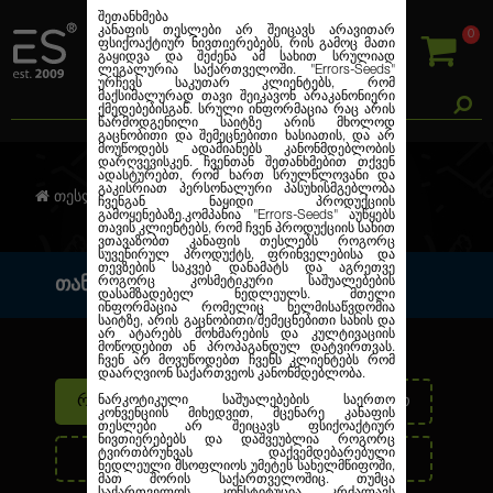
შეთანხმება
კანაფის თესლები არ შეიცავს არავითარ
0
ფსიქოაქტიურ ნივთიერებებს, რის გამოც მათი
გაყიდვა და შეძენა ამ სახით სრულიად
ლეგალურია საქართველოში.
"Errors-Seeds"
ურჩევს საკუთარ კლიენტებს, რომ
მაქსიმალურად თავი შეიკავონ არაკანონიერი
ქმედებებისგან. სრული ინფორმაცია რაც არის
წარმოდგენილი საიტზე არის მხოლოდ
გაცნობითი და შემეცნებითი ხასიათის, და არ
მოუწოდებს ადამიანებს კანონმდებლობის
დარღვევისკენ. ჩვენთან შეთანხმებით თქვენ
ადასტურებთ, რომ ხართ სრულწლოვანი და
გაკისრიათ პერსონალური პასუხისმგებლობა
თანამშრომლობა
თესლების კანაფი
ჩვენგან ნაყიდი პროდუქციის
გამოყენებაზე.კომპანია
"Errors-Seeds"
აუწყებს
თავის კლიენტებს, რომ ჩვენ პროდუქციის სახით
ვთავაზობთ კანაფის თესლებს როგორც
სუვენირულ პროდუქტს, ფრინველებისა და
თევზების საკვებ დანამატს და აგრეთვე
როგორც კოსმეტიკური საშუალებების
ᲗᲐᲜᲐᲛᲨᲠᲝᲛᲚᲝᲑᲐ
დასამზადებელ ნედლეულს. მთელი
ინფორმაცია რომელიც ხელმისაწვდომია
საიტზე, არის გაცნობითი/შემეცნებითი სახის და
არ ატარებს მოხმარების და კულტივაციის
მოწოდებით ან პროპაგანდულ დატვირთვას.
ჩვენ არ მოვუწოდებთ ჩვენს კლიენტებს რომ
დაარღვიონ საქართვეოს კანონმდებლობა.
რეფერალური პროგრამა
ნარკოტიკული საშუალებების საერთო
საბითუმო
კონვენციის მიხედვით, მცენარე კანაფის
თესლები არ შეიცავს ფსიქოაქტიურ
ნივთიერებებს და დაშვეუბლია როგორც
ტვირთბრუნვას დაქვემდებარებული
საინტერესო კონტენტი
SMM
ნედლეული მსოფლიოს უმეტეს სახელმწიფოში,
მათ შორის საქართველოშიც. თუმცა
საქართველოს კონსტიტუცია კრძალავს