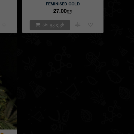
FEMINISED GOLD
ადაა
27.00Ლ
ერესო
 ჩვენ
ში და
არ გვაქვს
ქვენ
ქვენს
ძილის
ტივას