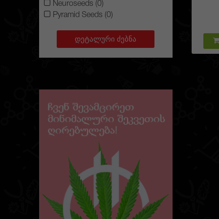
Neuroseeds (0)
ამ სექ
Pyramid Seeds (0)
რეალიზა
თესლი კ
გავაკეთ
დეტალური ძებნა
მაქსიმ
მიიღებთ
კომფორტ
არასდრო
იმ შემთხ
თესლის ყ