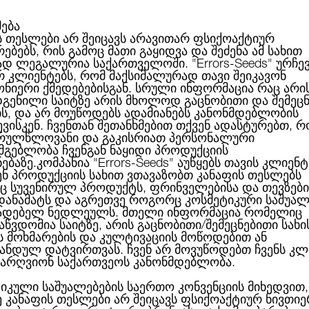
მება
ს თესლები არ შეიცავს არავითარ ფსიქოაქტიურ
ებებს, რის გამოც მათი გაყიდვა და შეძენა ამ სახით
ABOUT US
CATEGORIES
ᲑᲠᲔᲜᲓᲔᲑᲘ
ᲑᲚᲝᲒᲘ
ად ლეგალურია საქართველოში.
"Errors-Seeds"
ურჩე
რ კლიენტებს, რომ მაქსიმალურად თავი შეიკავონ
ონიერი ქმედებებისგან. სრული ინფორმაცია რაც არი
გენილი საიტზე არის მხოლოდ გაცნობითი და შემეც
ანი ჯიშები
ის, და არ მოუწოდებს ადამიანებს კანონმდებლობის
ვისკენ. ჩვენთან შეთანხმებით თქვენ ადასტურებთ, რ
რულწლოვანი და გაკისრიათ პერსონალური
სმგებლობა ჩვენგან ნაყიდი პროდუქციის
ნებაზე.კომპანია
"Errors-Seeds"
აუწყებს თავის კლიენტ
ᲔᲑᲐᲓ ᲡᲣᲠᲜᲔᲚᲝᲕᲐᲜᲘ ᲯᲘᲨᲔᲑᲘ
ენ პროდუქციის სახით ვთავაზობთ კანაფის თესლებს
 სუვენირულ პროდუქტს, ფრინველებისა და თევზები
 დანამატს და აგრეთვე როგორც კოსმეტიკური საშუალ
ერმა გროვერმა, რომელსაც სახლში მოჰყაცს კანაფის იცის, რომ ი
ადებელ ნედლეულს. მთელი ინფორმაცია რომელიც
თანდათან უფრო ძლიერდება, სუნი, რა თქმა უნდა, სასიამოვნ
აწვდომია საიტზე, არის გაცნობითი/შემეცნებითი სახი
ა გახდეს თავსატეხი და თავის რკივილის მიზეზი, როგორც პი
თრებით შესამჩნევია ზაფხულის პაპანაქებაში. მცენარე იძულ
ს მოხმარების და კულტივაციის მოწოდებით ან
ეს, ამასთან კი გამოიყოფა დიდი რაოდენობით ნივთიერება, რომელ
ანდულ დატვირთვას. ჩვენ არ მოვუწოდებთ ჩვენს კლ
არღვიონ საქართვეოს კანონმდებლობა.
, იმისათვის, რომ იპოვოთ ადგილი, სადაც მცენარე იზრდება შეგიძ
თუ ისე სახარბიელოა, როდესაც თქვენს კარადაში დგას 3-5 კარგ
იკული საშუალებების საერთო კონვენციის მიხედვით,
ი არ დგას ერთ ადგილას, და ამჟამად, საქართველოში არის შესა
ე კანაფის თესლები არ შეიცავს ფსიქოაქტიურ ნივთიე
. ასეთი მცენარეები პრაქტიკულად უსუნოა, საშუალებას იძლევა მშ