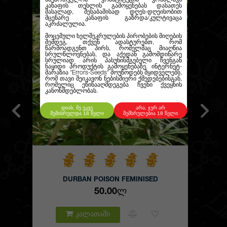
კანაფის თესლის გამოყენებას დასათეს
მასალად, შესაბამისად დღეს-დღეისობით
მცენარე კანაფის გაზრდა/კულტივაცა
აკრძალულია.
მოცემული ხელშეკრულების პირობების მიღების
შემდეგ, თქვენ ადასტურებთ, რომ
წარმოადგენთ პირს, რომელმაც მიაღწია
სრულწლოვნებას, და აქედან გამომდინარე
სრულიად არის პასუხისმგებელი ჩვენგან
ნაყიდი პროდუქტის გამოყენებაზე. ინტერნეტ-
მარაზია
"Errors-Seeds"
მოუწოდებს მყიდველებს,
რომ თავი შეიკავონ ნებისმიერი ქმედებებისგან,
რომელიც ეწინააღმდეგება ჩვენი ქვეყნის
კანონმდებლობას.
დიახ, მე უკვე
არა, ჯერ არ
შემისრულდა 18 წელი
შემსრულებია 18 წელი
DURBAN POISON FEMINISED
50.00Ლ
კალათაში