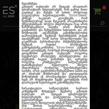
შეთანხმება
კანაფის თესლები არ შეიცავს არავითარ
0
ფსიქოაქტიურ ნივთიერებებს, რის გამოც მათი
გაყიდვა და შეძენა ამ სახით სრულიად
ლეგალურია საქართველოში.
"Errors-Seeds"
ურჩევს საკუთარ კლიენტებს, რომ
მაქსიმალურად თავი შეიკავონ არაკანონიერი
ქმედებებისგან. სრული ინფორმაცია რაც არის
წარმოდგენილი საიტზე არის მხოლოდ
გაცნობითი და შემეცნებითი ხასიათის, და არ
მოუწოდებს ადამიანებს კანონმდებლობის
დარღვევისკენ. ჩვენთან შეთანხმებით თქვენ
ᲙᲐᲢᲔᲒᲝᲠᲘᲔᲑᲘ
ადასტურებთ, რომ ხართ სრულწლოვანი და
გაკისრიათ პერსონალური პასუხისმგებლობა
ჩვენგან ნაყიდი პროდუქციის
გამოყენებაზე.კომპანია
"Errors-Seeds"
აუწყებს
თავის კლიენტებს, რომ ჩვენ პროდუქციის სახით
ვთავაზობთ კანაფის თესლებს როგორც
ᲩᲕᲔᲜᲘ ᲨᲔᲗᲐᲕᲐᲖᲔᲑᲐ
სუვენირულ პროდუქტს, ფრინველებისა და
თევზების საკვებ დანამატს და აგრეთვე
როგორც კოსმეტიკური საშუალებების
დასამზადებელ ნედლეულს. მთელი
ინფორმაცია რომელიც ხელმისაწვდომია
საიტზე, არის გაცნობითი/შემეცნებითი სახის და
არ ატარებს მოხმარების და კულტივაციის
ᲐᲮᲚᲔᲑᲘ
ᲠᲔᲙᲝᲛᲔᲜᲓᲘᲠᲔᲑᲣᲚᲘ
მოწოდებით ან პროპაგანდულ დატვირთვას.
ჩვენ არ მოვუწოდებთ ჩვენს კლიენტებს რომ
დაარღვიონ საქართვეოს კანონმდებლობა.
ᲒᲐᲧᲘᲓᲕᲐᲓᲘ ᲞᲠᲝᲓᲣᲥᲢᲘ
ნარკოტიკული საშუალებების საერთო
კონვენციის მიხედვით, მცენარე კანაფის
თესლები არ შეიცავს ფსიქოაქტიურ
ნივთიერებებს და დაშვეუბლია როგორც
ტვირთბრუნვას დაქვემდებარებული
ნედლეული მსოფლიოს უმეტეს სახელმწიფოში,
მათ შორის საქართველოშიც. თუმცა
საქართველოს კონსტიტუცია კრძალავს