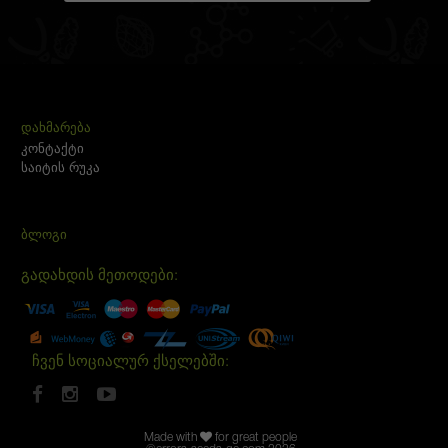
ᲓᲐᲮᲛᲐᲠᲔᲑᲐ
კონტაქტი
საიტის რუკა
ᲑᲚᲝᲒᲘ
გადახდის მეთოდები:
ჩვენ სოციალურ ქსელებში:
Made with
for great people