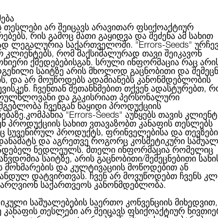
მება
ს თესლები არ შეიცავს არავითარ ფსიქოაქტიურ
ებებს, რის გამოც მათი გაყიდვა და შეძენა ამ სახით
ABOUT US
CATEGORIES
ᲑᲠᲔᲜᲓᲔᲑᲘ
ᲑᲚᲝᲒᲘ
ად ლეგალურია საქართველოში.
"Errors-Seeds"
ურჩე
რ კლიენტებს, რომ მაქსიმალურად თავი შეიკავონ
ონიერი ქმედებებისგან. სრული ინფორმაცია რაც არი
გენილი საიტზე არის მხოლოდ გაცნობითი და შემეც
ს პოლიტიკა
ის, და არ მოუწოდებს ადამიანებს კანონმდებლობის
ვისკენ. ჩვენთან შეთანხმებით თქვენ ადასტურებთ, რ
რულწლოვანი და გაკისრიათ პერსონალური
სმგებლობა ჩვენგან ნაყიდი პროდუქციის
ნებაზე.კომპანია
"Errors-Seeds"
აუწყებს თავის კლიენტ
ენ პროდუქციის სახით ვთავაზობთ კანაფის თესლებს
 სუვენირულ პროდუქტს, ფრინველებისა და თევზები
 დანამატს და აგრეთვე როგორც კოსმეტიკური საშუალ
ადებელ ნედლეულს. მთელი ინფორმაცია რომელიც
ს პოლიტიკა (შემდგომში კონფიდენციალურობის პოლიტიკა) 
აწვდომია საიტზე, არის გაცნობითი/შემეცნებითი სახი
ამ კონფიდენციალურობის პოლიტიკის ტექსტს, შეუძლია მიიღო
ს მოხმარების და კულტივაციის მოწოდებით ან
პროდუქტზე.
ანდულ დატვირთვას. ჩვენ არ მოვუწოდებთ ჩვენს კლ
არღვიონ საქართვეოს კანონმდებლობა.
ოიყენება შემდეგი ტერმინები:
იკული საშუალებების საერთო კონვენციის მიხედვით,
ამოსილი თანამშრომლები, რომლებიც მართავენ საიტს, მისი ს
ე კანაფის თესლები არ შეიცავს ფსიქოაქტიურ ნივთიე
ა (ან) დამუშავებას, აგრეთვე განსაზღვრავენ პერსონალურ მ