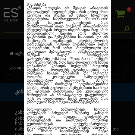
შეთანხმება
კანაფის თესლები არ შეიცავს არავითარ
0
ფსიქოაქტიურ ნივთიერებებს, რის გამოც მათი
გაყიდვა და შეძენა ამ სახით სრულიად
ლეგალურია საქართველოში.
"Errors-Seeds"
ურჩევს საკუთარ კლიენტებს, რომ
მაქსიმალურად თავი შეიკავონ არაკანონიერი
ქმედებებისგან. სრული ინფორმაცია რაც არის
წარმოდგენილი საიტზე არის მხოლოდ
გაცნობითი და შემეცნებითი ხასიათის, და არ
მოუწოდებს ადამიანებს კანონმდებლობის
დარღვევისკენ. ჩვენთან შეთანხმებით თქვენ
ადასტურებთ, რომ ხართ სრულწლოვანი და
გაკისრიათ პერსონალური პასუხისმგებლობა
თესლების კანაფი
ჩვენგან ნაყიდი პროდუქციის
გამოყენებაზე.კომპანია
"Errors-Seeds"
აუწყებს
თავის კლიენტებს, რომ ჩვენ პროდუქციის სახით
ვთავაზობთ კანაფის თესლებს როგორც
კანაფის თესლის სარგებლიანობა
სუვენირულ პროდუქტს, ფრინველებისა და
თევზების საკვებ დანამატს და აგრეთვე
როგორც კოსმეტიკური საშუალებების
დასამზადებელ ნედლეულს. მთელი
ინფორმაცია რომელიც ხელმისაწვდომია
საიტზე, არის გაცნობითი/შემეცნებითი სახის და
ᲙᲐᲜᲐᲤᲘᲡ ᲗᲔᲡᲚᲘᲡ ᲡᲐᲠᲒᲔᲑᲚᲘᲐᲜᲝᲑᲐ
არ ატარებს მოხმარების და კულტივაციის
მოწოდებით ან პროპაგანდულ დატვირთვას.
ჩვენ არ მოვუწოდებთ ჩვენს კლიენტებს რომ
დაარღვიონ საქართვეოს კანონმდებლობა.
ნარკოტიკული საშუალებების საერთო
კანაფის თესლის სარგებელი
კონვენციის მიხედვით, მცენარე კანაფის
თესლები არ შეიცავს ფსიქოაქტიურ
კანაფის ზეთი- ეს არის ბუნების უნიკალური
ნივთიერებებს და დაშვეუბლია როგორც
საჩუქარი, რომელის მიღება ადამიანმა
ტვირთბრუნვას დაქვემდებარებული
ნედლეული მსოფლიოს უმეტეს სახელმწიფოში,
ისწავლა კანაფის თესლებიდან დაპრესვისა და
მათ შორის საქართველოშიც. თუმცა
ცივი დაჭერის მეთოდით. დამუშავების ეს
საქართველოს კონსტიტუცია კრძალავს