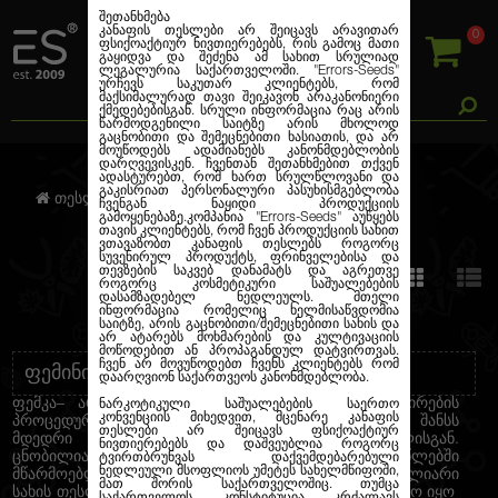
შეთანხმება
კანაფის თესლები არ შეიცავს არავითარ
0
ფსიქოაქტიურ ნივთიერებებს, რის გამოც მათი
გაყიდვა და შეძენა ამ სახით სრულიად
ლეგალურია საქართველოში.
"Errors-Seeds"
ურჩევს საკუთარ კლიენტებს, რომ
მაქსიმალურად თავი შეიკავონ არაკანონიერი
ქმედებებისგან. სრული ინფორმაცია რაც არის
წარმოდგენილი საიტზე არის მხოლოდ
გაცნობითი და შემეცნებითი ხასიათის, და არ
მოუწოდებს ადამიანებს კანონმდებლობის
დარღვევისკენ. ჩვენთან შეთანხმებით თქვენ
ადასტურებთ, რომ ხართ სრულწლოვანი და
გაკისრიათ პერსონალური პასუხისმგებლობა
ფემინიზირებული
თესლების კანაფი
ჩვენგან ნაყიდი პროდუქციის
გამოყენებაზე.კომპანია
"Errors-Seeds"
აუწყებს
თავის კლიენტებს, რომ ჩვენ პროდუქციის სახით
ვთავაზობთ კანაფის თესლებს როგორც
სუვენირულ პროდუქტს, ფრინველებისა და
თევზების საკვებ დანამატს და აგრეთვე
სტანდარტი
როგორც კოსმეტიკური საშუალებების
დასამზადებელ ნედლეულს. მთელი
ინფორმაცია რომელიც ხელმისაწვდომია
საიტზე, არის გაცნობითი/შემეცნებითი სახის და
არ ატარებს მოხმარების და კულტივაციის
მოწოდებით ან პროპაგანდულ დატვირთვას.
ჩვენ არ მოვუწოდებთ ჩვენს კლიენტებს რომ
ᲤᲔᲛᲘᲜᲘᲖᲘᲠᲔᲑᲣᲚᲘ
დაარღვიონ საქართვეოს კანონმდებლობა.
ფემკა– არის თესლი რომელმაც გაიარა ფემინიზირების
ნარკოტიკული საშუალებების საერთო
კონვენციის მიხედვით, მცენარე კანაფის
პროცედურა, რომელიც იძლევა თითქმის 100% შანსს
თესლები არ შეიცავს ფსიქოაქტიურ
მდედრი მცენარის მიღებისა თითოეული თესლისგან.
ნივთიერებებს და დაშვეუბლია როგორც
ცნობილია, რომ გასული საუკუნის 80-იან წლებში
ტვირთბრუნვას დაქვემდებარებული
ნედლეული მსოფლიოს უმეტეს სახელმწიფოში,
მწარმოებლების არსენალში იყო მხოლოდ რეგულიარი
მათ შორის საქართველოშიც. თუმცა
სახის თესლი და მოყვანის დროს, ყოველ ჯერზე საჭირო იყო
საქართველოს კონსტიტუცია კრძალავს