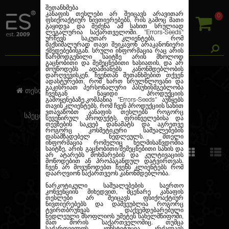
შეთანხმება
კანაფის თესლები არ შეიცავს არავითარ
0
ფსიქოაქტიურ ნივთიერებებს, რის გამოც მათი
გაყიდვა და შეძენა ამ სახით სრულიად
ლეგალურია საქართველოში.
"Errors-Seeds"
ურჩევს საკუთარ კლიენტებს, რომ
მაქსიმალურად თავი შეიკავონ არაკანონიერი
ქმედებებისგან. სრული ინფორმაცია რაც არის
წარმოდგენილი საიტზე არის მხოლოდ
გაცნობითი და შემეცნებითი ხასიათის, და არ
მოუწოდებს ადამიანებს კანონმდებლობის
დარღვევისკენ. ჩვენთან შეთანხმებით თქვენ
ადასტურებთ, რომ ხართ სრულწლოვანი და
გაკისრიათ პერსონალური პასუხისმგებლობა
თესლების კანაფი
ჩვენგან ნაყიდი პროდუქციის
გამოყენებაზე.კომპანია
"Errors-Seeds"
აუწყებს
თავის კლიენტებს, რომ ჩვენ პროდუქციის სახით
ვთავაზობთ კანაფის თესლებს როგორც
სპეციალური შემოთავაზებები
სუვენირულ პროდუქტს, ფრინველებისა და
თევზების საკვებ დანამატს და აგრეთვე
როგორც კოსმეტიკური საშუალებების
დასამზადებელ ნედლეულს. მთელი
ინფორმაცია რომელიც ხელმისაწვდომია
საიტზე, არის გაცნობითი/შემეცნებითი სახის და
სტანდარტი
არ ატარებს მოხმარების და კულტივაციის
მოწოდებით ან პროპაგანდულ დატვირთვას.
ჩვენ არ მოვუწოდებთ ჩვენს კლიენტებს რომ
დაარღვიონ საქართვეოს კანონმდებლობა.
ნარკოტიკული საშუალებების საერთო
კონვენციის მიხედვით, მცენარე კანაფის
თესლები არ შეიცავს ფსიქოაქტიურ
ნივთიერებებს და დაშვეუბლია როგორც
ტვირთბრუნვას დაქვემდებარებული
ნედლეული მსოფლიოს უმეტეს სახელმწიფოში,
მათ შორის საქართველოშიც. თუმცა
საქართველოს კონსტიტუცია კრძალავს