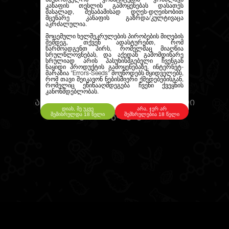
კანაფის თესლის გამოყენებას დასათეს
მასალად, შესაბამისად დღეს-დღეისობით
მცენარე კანაფის გაზრდა/კულტივაცა
აკრძალულია.
მოცემული ხელშეკრულების პირობების მიღების
შემდეგ, თქვენ ადასტურებთ, რომ
წარმოადგენთ პირს, რომელმაც მიაღწია
სრულწლოვნებას, და აქედან გამომდინარე
სრულიად არის პასუხისმგებელი ჩვენგან
ნაყიდი პროდუქტის გამოყენებაზე. ინტერნეტ-
მარაზია
"Errors-Seeds"
მოუწოდებს მყიდველებს,
რომ თავი შეიკავონ ნებისმიერი ქმედებებისგან,
რომელიც ეწინააღმდეგება ჩვენი ქვეყნის
კანონმდებლობას.
ამ ეტაპზე არ გვაქვს სპეციალური
დიახ, მე უკვე
არა, ჯერ არ
შემოთავაზებები.
შემისრულდა 18 წელი
შემსრულებია 18 წელი