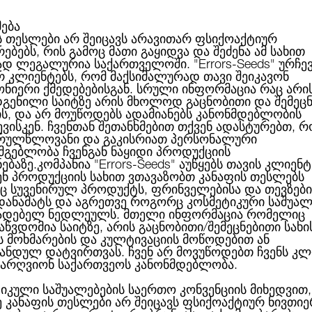
მება
ს თესლები არ შეიცავს არავითარ ფსიქოაქტიურ
ებებს, რის გამოც მათი გაყიდვა და შეძენა ამ სახით
ABOUT US
CATEGORIES
ᲑᲠᲔᲜᲓᲔᲑᲘ
ᲑᲚᲝᲒᲘ
ად ლეგალურია საქართველოში.
"Errors-Seeds"
ურჩე
რ კლიენტებს, რომ მაქსიმალურად თავი შეიკავონ
ონიერი ქმედებებისგან. სრული ინფორმაცია რაც არი
გენილი საიტზე არის მხოლოდ გაცნობითი და შემეც
ის, და არ მოუწოდებს ადამიანებს კანონმდებლობის
nnabia
ვისკენ. ჩვენთან შეთანხმებით თქვენ ადასტურებთ, რ
რულწლოვანი და გაკისრიათ პერსონალური
სმგებლობა ჩვენგან ნაყიდი პროდუქციის
ნებაზე.კომპანია
"Errors-Seeds"
აუწყებს თავის კლიენტ
ABIA
ენ პროდუქციის სახით ვთავაზობთ კანაფის თესლებს
 სუვენირულ პროდუქტს, ფრინველებისა და თევზები
 დანამატს და აგრეთვე როგორც კოსმეტიკური საშუალ
 თესლის ბანკი
ადებელ ნედლეულს. მთელი ინფორმაცია რომელიც
ახელი
კანაბია
უკვე ადგენს სათესლე ბანკის წამყვან პოზიციას კა
აწვდომია საიტზე, არის გაცნობითი/შემეცნებითი სახი
ი, აძლიერებს წარმატებას. მწარმოებლების თაობების გამოც
ბით, კომპანია მალევე გავიდა გლობალურ ბაზარზე შესანიშნავი
ს მოხმარების და კულტივაციის მოწოდებით ან
ავტოყვავილობის სახეობებს, აუმჯობესებენ მათ თვისებებს და გვთა
ანდულ დატვირთვას. ჩვენ არ მოვუწოდებთ ჩვენს კლ
 ყვავილობის პერიოდზეც იმუშავეს და ზრდის სრული ციკლი 60-75 
არღვიონ საქართვეოს კანონმდებლობა.
მწიფის დროის შემცირებაზე, მაგრამ მალევე დაიწყო მეტი ყურადღებ
ორებზე.
იკული საშუალებების საერთო კონვენციის მიხედვით,
მენტების საფუძველი იყო ორი კომერციული ჯიში
Flash და Gnomo
ე კანაფის თესლები არ შეიცავს ფსიქოაქტიურ ნივთიე
ის კანაფის შესანიშნავი შესრულება. კანაფის თესლი
კანაბია
უკვე 