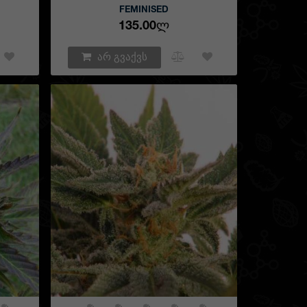
FEMINISED
135.00Ლ
არ გვაქვს