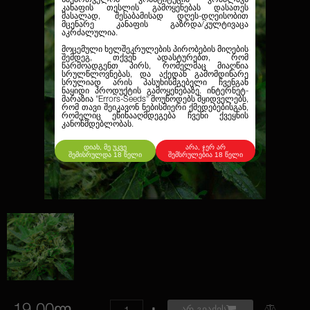
კანაფის თესლის გამოყენებას დასათეს
მასალად, შესაბამისად დღეს-დღეისობით
მცენარე კანაფის გაზრდა/კულტივაცა
აკრძალულია.
მოცემული ხელშეკრულების პირობების მიღების
შემდეგ, თქვენ ადასტურებთ, რომ
წარმოადგენთ პირს, რომელმაც მიაღწია
სრულწლოვნებას, და აქედან გამომდინარე
სრულიად არის პასუხისმგებელი ჩვენგან
ნაყიდი პროდუქტის გამოყენებაზე. ინტერნეტ-
მარაზია
"Errors-Seeds"
მოუწოდებს მყიდველებს,
რომ თავი შეიკავონ ნებისმიერი ქმედებებისგან,
რომელიც ეწინააღმდეგება ჩვენი ქვეყნის
კანონმდებლობას.
დიახ, მე უკვე
არა, ჯერ არ
შემისრულდა 18 წელი
შემსრულებია 18 წელი