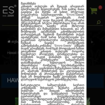
შეთანხმება
კანაფის თესლები არ შეიცავს არავითარ
0
ფსიქოაქტიურ ნივთიერებებს, რის გამოც მათი
გაყიდვა და შეძენა ამ სახით სრულიად
ლეგალურია საქართველოში.
"Errors-Seeds"
ურჩევს საკუთარ კლიენტებს, რომ
მაქსიმალურად თავი შეიკავონ არაკანონიერი
ქმედებებისგან. სრული ინფორმაცია რაც არის
წარმოდგენილი საიტზე არის მხოლოდ
გაცნობითი და შემეცნებითი ხასიათის, და არ
მოუწოდებს ადამიანებს კანონმდებლობის
დარღვევისკენ. ჩვენთან შეთანხმებით თქვენ
ადასტურებთ, რომ ხართ სრულწლოვანი და
გაკისრიათ პერსონალური პასუხისმგებლობა
თესლების კანაფი
ფემინიზირებული
ჩვენგან ნაყიდი პროდუქციის
გამოყენებაზე.კომპანია
"Errors-Seeds"
აუწყებს
თავის კლიენტებს, რომ ჩვენ პროდუქციის სახით
ვთავაზობთ კანაფის თესლებს როგორც
Hawaii Feminised Silver
სუვენირულ პროდუქტს, ფრინველებისა და
თევზების საკვებ დანამატს და აგრეთვე
როგორც კოსმეტიკური საშუალებების
დასამზადებელ ნედლეულს. მთელი
ინფორმაცია რომელიც ხელმისაწვდომია
საიტზე, არის გაცნობითი/შემეცნებითი სახის და
არ ატარებს მოხმარების და კულტივაციის
მოწოდებით ან პროპაგანდულ დატვირთვას.
ჩვენ არ მოვუწოდებთ ჩვენს კლიენტებს რომ
HAWAII FEMINISED SILVER
დაარღვიონ საქართვეოს კანონმდებლობა.
ნარკოტიკული საშუალებების საერთო
კონვენციის მიხედვით, მცენარე კანაფის
თესლები არ შეიცავს ფსიქოაქტიურ
ნივთიერებებს და დაშვეუბლია როგორც
ტვირთბრუნვას დაქვემდებარებული
ნედლეული მსოფლიოს უმეტეს სახელმწიფოში,
მათ შორის საქართველოშიც. თუმცა
საქართველოს კონსტიტუცია კრძალავს