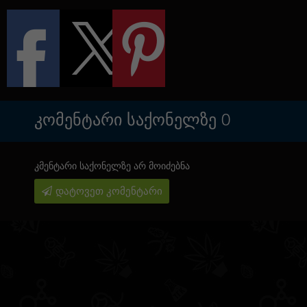
ᲙᲝᲛᲔᲜᲢᲐᲠᲘ ᲡᲐᲥᲝᲜᲔᲚᲖᲔ
0
კმენტარი საქონელზე არ მოიძებნა
დატოვეთ კომენტარი