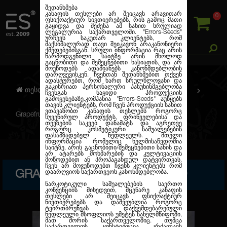
შეთანხმება
კანაფის თესლები არ შეიცავს არავითარ
0
ფსიქოაქტიურ ნივთიერებებს, რის გამოც მათი
გაყიდვა და შეძენა ამ სახით სრულიად
ლეგალურია საქართველოში.
"Errors-Seeds"
ურჩევს საკუთარ კლიენტებს, რომ
მაქსიმალურად თავი შეიკავონ არაკანონიერი
ქმედებებისგან. სრული ინფორმაცია რაც არის
წარმოდგენილი საიტზე არის მხოლოდ
გაცნობითი და შემეცნებითი ხასიათის, და არ
მოუწოდებს ადამიანებს კანონმდებლობის
დარღვევისკენ. ჩვენთან შეთანხმებით თქვენ
ადასტურებთ, რომ ხართ სრულწლოვანი და
გაკისრიათ პერსონალური პასუხისმგებლობა
თესლების კანაფი
ფემინიზირებული
ჩვენგან ნაყიდი პროდუქციის
გამოყენებაზე.კომპანია
"Errors-Seeds"
აუწყებს
თავის კლიენტებს, რომ ჩვენ პროდუქციის სახით
ვთავაზობთ კანაფის თესლებს როგორც
Grapefruit Feminised Gold
სუვენირულ პროდუქტს, ფრინველებისა და
თევზების საკვებ დანამატს და აგრეთვე
როგორც კოსმეტიკური საშუალებების
დასამზადებელ ნედლეულს. მთელი
ინფორმაცია რომელიც ხელმისაწვდომია
საიტზე, არის გაცნობითი/შემეცნებითი სახის და
არ ატარებს მოხმარების და კულტივაციის
მოწოდებით ან პროპაგანდულ დატვირთვას.
ჩვენ არ მოვუწოდებთ ჩვენს კლიენტებს რომ
GRAPEFRUIT FEMINISED GOLD
დაარღვიონ საქართვეოს კანონმდებლობა.
ნარკოტიკული საშუალებების საერთო
კონვენციის მიხედვით, მცენარე კანაფის
თესლები არ შეიცავს ფსიქოაქტიურ
ნივთიერებებს და დაშვეუბლია როგორც
ტვირთბრუნვას დაქვემდებარებული
ნედლეული მსოფლიოს უმეტეს სახელმწიფოში,
მათ შორის საქართველოშიც. თუმცა
საქართველოს კონსტიტუცია კრძალავს