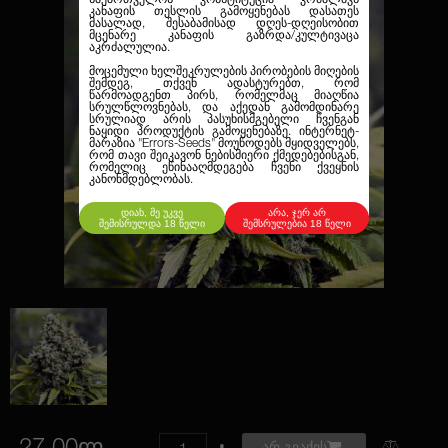
კანაფის თესლის გამოყენებას დასათეს
მასალად, შესაბამისად დღეს-დღეისობით
მცენარე კანაფის გაზრდა/კულტივაცა
აკრძალულია.
მოცემული ხელშეკრულების პირობების მიღების
შემდეგ, თქვენ ადასტურებთ, რომ
წარმოადგენთ პირს, რომელმაც მიაღწია
სრულწლოვნებას, და აქედან გამომდინარე
სრულიად არის პასუხისმგებელი ჩვენგან
ნაყიდი პროდუქტის გამოყენებაზე. ინტერნეტ-
მარაზია
"Errors-Seeds"
მოუწოდებს მყიდველებს,
რომ თავი შეიკავონ ნებისმიერი ქმედებებისგან,
რომელიც ეწინააღმდეგება ჩვენი ქვეყნის
კანონმდებლობას.
დიახ, მე უკვე
არა, ჯერ არ
შემისრულდა 18 წელი
შემსრულებია 18 წელი