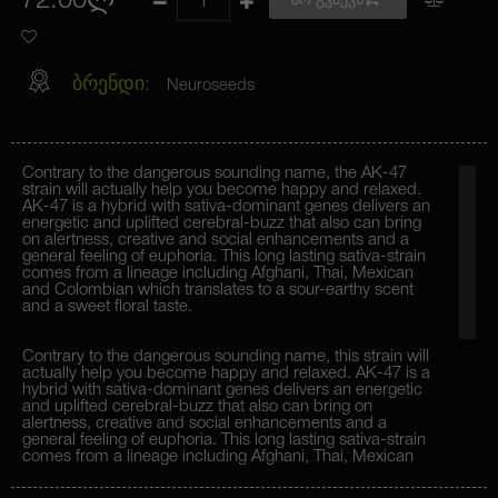
72.00ლ
არ გვაქვს
ბრენდი:
Neuroseeds
Contrary to the dangerous sounding name, the AK-47
strain will actually help you become happy and relaxed.
AK-47 is a hybrid with sativa-dominant genes delivers an
energetic and uplifted cerebral-buzz that also can bring
on alertness, creative and social enhancements and a
general feeling of euphoria. This long lasting sativa-strain
comes from a lineage including Afghani, Thai, Mexican
and Colombian which translates to a sour-earthy scent
and a sweet floral taste.
Contrary to the dangerous sounding name, this strain will
actually help you become happy and relaxed. AK-47 is a
hybrid with sativa-dominant genes delivers an energetic
and uplifted cerebral-buzz that also can bring on
alertness, creative and social enhancements and a
general feeling of euphoria. This long lasting sativa-strain
comes from a lineage including Afghani, Thai, Mexican
and Colombian which translates to a sour-earthy scent
and a sweet floral taste.