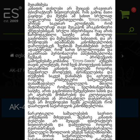
შეთანხმება
კანაფის თესლები არ შეიცავს არავითარ
0
ფსიქოაქტიურ ნივთიერებებს, რის გამოც მათი
გაყიდვა და შეძენა ამ სახით სრულიად
ლეგალურია საქართველოში.
"Errors-Seeds"
ურჩევს საკუთარ კლიენტებს, რომ
მაქსიმალურად თავი შეიკავონ არაკანონიერი
ქმედებებისგან. სრული ინფორმაცია რაც არის
წარმოდგენილი საიტზე არის მხოლოდ
გაცნობითი და შემეცნებითი ხასიათის, და არ
მოუწოდებს ადამიანებს კანონმდებლობის
დარღვევისკენ. ჩვენთან შეთანხმებით თქვენ
ადასტურებთ, რომ ხართ სრულწლოვანი და
გაკისრიათ პერსონალური პასუხისმგებლობა
თესლების კანაფი
ფემინიზირებული
ჩვენგან ნაყიდი პროდუქციის
გამოყენებაზე.კომპანია
"Errors-Seeds"
აუწყებს
თავის კლიენტებს, რომ ჩვენ პროდუქციის სახით
ვთავაზობთ კანაფის თესლებს როგორც
AK-47 Feminised
სუვენირულ პროდუქტს, ფრინველებისა და
თევზების საკვებ დანამატს და აგრეთვე
როგორც კოსმეტიკური საშუალებების
დასამზადებელ ნედლეულს. მთელი
ინფორმაცია რომელიც ხელმისაწვდომია
საიტზე, არის გაცნობითი/შემეცნებითი სახის და
არ ატარებს მოხმარების და კულტივაციის
მოწოდებით ან პროპაგანდულ დატვირთვას.
ჩვენ არ მოვუწოდებთ ჩვენს კლიენტებს რომ
AK-47 FEMINISED
დაარღვიონ საქართვეოს კანონმდებლობა.
ნარკოტიკული საშუალებების საერთო
კონვენციის მიხედვით, მცენარე კანაფის
თესლები არ შეიცავს ფსიქოაქტიურ
ნივთიერებებს და დაშვეუბლია როგორც
ტვირთბრუნვას დაქვემდებარებული
ნედლეული მსოფლიოს უმეტეს სახელმწიფოში,
მათ შორის საქართველოშიც. თუმცა
საქართველოს კონსტიტუცია კრძალავს