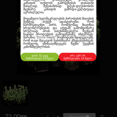
კანაფის თესლის გამოყენებას დასათეს
მასალად, შესაბამისად დღეს-დღეისობით
მცენარე კანაფის გაზრდა/კულტივაცა
აკრძალულია.
მოცემული ხელშეკრულების პირობების მიღების
შემდეგ, თქვენ ადასტურებთ, რომ
წარმოადგენთ პირს, რომელმაც მიაღწია
სრულწლოვნებას, და აქედან გამომდინარე
სრულიად არის პასუხისმგებელი ჩვენგან
ნაყიდი პროდუქტის გამოყენებაზე. ინტერნეტ-
მარაზია
"Errors-Seeds"
მოუწოდებს მყიდველებს,
რომ თავი შეიკავონ ნებისმიერი ქმედებებისგან,
რომელიც ეწინააღმდეგება ჩვენი ქვეყნის
კანონმდებლობას.
დიახ, მე უკვე
არა, ჯერ არ
შემისრულდა 18 წელი
შემსრულებია 18 წელი