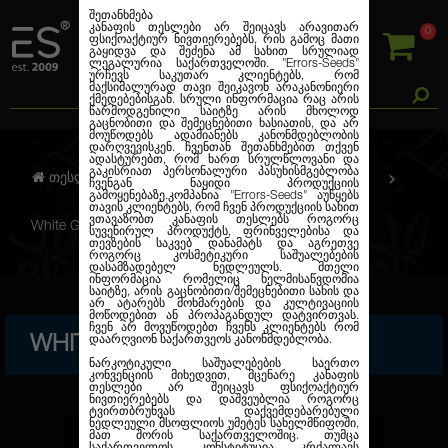
შეთანხმება
კანაფის თესლები არ შეიცავს არავითარ
0
ფსიქოაქტიურ ნივთიერებებს, რის გამოც მათი
გაყიდვა და შეძენა ამ სახით სრულიად
ლეგალურია საქართველოში.
"Errors-Seeds"
ურჩევს საკუთარ კლიენტებს, რომ
მაქსიმალურად თავი შეიკავონ არაკანონიერი
ქმედებებისგან. სრული ინფორმაცია რაც არის
წარმოდგენილი საიტზე არის მხოლოდ
გაცნობითი და შემეცნებითი ხასიათის, და არ
მოუწოდებს ადამიანებს კანონმდებლობის
დარღვევისკენ. ჩვენთან შეთანხმებით თქვენ
ადასტურებთ, რომ ხართ სრულწლოვანი და
გაკისრიათ პერსონალური პასუხისმგებლობა
თესლების კანაფი
ფემინიზირებული
ჩვენგან ნაყიდი პროდუქციის
გამოყენებაზე.კომპანია
"Errors-Seeds"
აუწყებს
თავის კლიენტებს, რომ ჩვენ პროდუქციის სახით
ვთავაზობთ კანაფის თესლებს როგორც
White Gum Feminised Gold
სუვენირულ პროდუქტს, ფრინველებისა და
თევზების საკვებ დანამატს და აგრეთვე
როგორც კოსმეტიკური საშუალებების
დასამზადებელ ნედლეულს. მთელი
ინფორმაცია რომელიც ხელმისაწვდომია
საიტზე, არის გაცნობითი/შემეცნებითი სახის და
არ ატარებს მოხმარების და კულტივაციის
მოწოდებით ან პროპაგანდულ დატვირთვას.
ჩვენ არ მოვუწოდებთ ჩვენს კლიენტებს რომ
WHITE GUM FEMINISED GOLD
დაარღვიონ საქართვეოს კანონმდებლობა.
ნარკოტიკული საშუალებების საერთო
კონვენციის მიხედვით, მცენარე კანაფის
თესლები არ შეიცავს ფსიქოაქტიურ
ნივთიერებებს და დაშვეუბლია როგორც
ტვირთბრუნვას დაქვემდებარებული
ნედლეული მსოფლიოს უმეტეს სახელმწიფოში,
მათ შორის საქართველოშიც. თუმცა
საქართველოს კონსტიტუცია კრძალავს