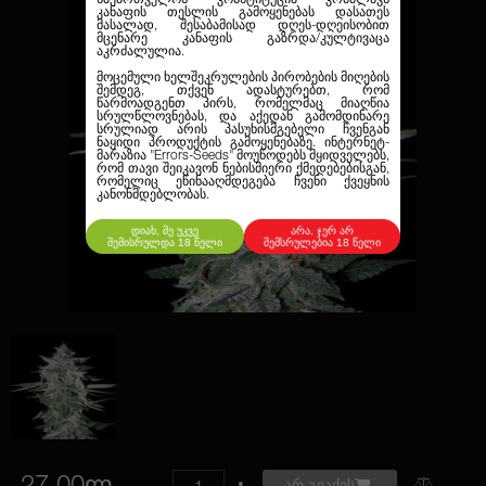
კანაფის თესლის გამოყენებას დასათეს
მასალად, შესაბამისად დღეს-დღეისობით
მცენარე კანაფის გაზრდა/კულტივაცა
აკრძალულია.
მოცემული ხელშეკრულების პირობების მიღების
შემდეგ, თქვენ ადასტურებთ, რომ
წარმოადგენთ პირს, რომელმაც მიაღწია
სრულწლოვნებას, და აქედან გამომდინარე
სრულიად არის პასუხისმგებელი ჩვენგან
ნაყიდი პროდუქტის გამოყენებაზე. ინტერნეტ-
მარაზია
"Errors-Seeds"
მოუწოდებს მყიდველებს,
რომ თავი შეიკავონ ნებისმიერი ქმედებებისგან,
რომელიც ეწინააღმდეგება ჩვენი ქვეყნის
კანონმდებლობას.
დიახ, მე უკვე
არა, ჯერ არ
შემისრულდა 18 წელი
შემსრულებია 18 წელი