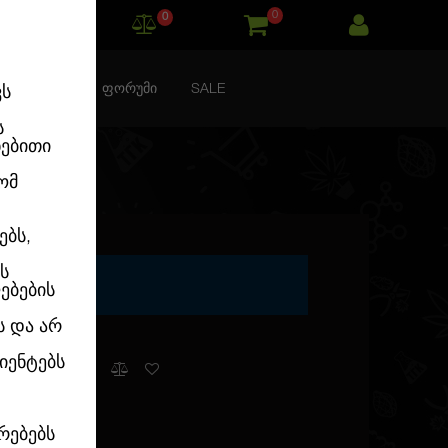
0
0
ᲙᲝᲜᲢᲐᲥᲢᲘ
ᲤᲝᲠᲣᲛᲘ
SALE
ვს
ს
ნებითი
ომ
ებს,
ს
INISED
ებების
ს და არ
იენტებს
რ გვაქვს
რებებს