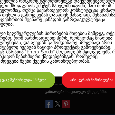
ვეუბლია როგორც ტვირთბრუნვას დაქვემდებარებულ
ლი მსოფლიოს უმეტეს სახელმწიფოში, მათ შორის
ველოშიც. თუმცა საქართველოს კონსტიტუცია კრძალ
მოცემულ ჯიშში დომინირებს სატივა,
ს თესლის გამოყენებას დასათეს მასალად, შესაბამის
CBD და THC 2:1, რომ ის შეიძლება გ
ღეისობით მცენარე კანაფის გაზრდა/კულტივაცა
მიზნებისათვისაც. გირჩები არის ღია
ულია.
ჯიშს აქვს დამახასიათებელი ციტრუს
დამამშვიდებელ ეფექტს. მისი სტაბ
ლი ხელშეკრულების პირობების მიღების შემდეგ, თქვ
სიმარტივის გამო, გამოდგება დამწყე
რებთ, რომ წარმოადგენთ პირს, რომელმაც მიაღწია
შესაძლებელია ექსტრაქტებისა და ზე
ოვნებას, და აქედან გამომდინარე სრულიად არის
სმგებელი ჩვენგან ნაყიდი პროდუქტის გამოყენებაზე.
ეტ-მარაზია
"Errors-Seeds"
მოუწოდებს მყიდველებს, 
ეიკავონ ნებისმიერი ქმედებებისგან, რომელიც
ღმდეგება ჩვენი ქვეყნის კანონმდებლობას.
დიახ, მე უკვე შემისრულდა 18 წელი
არა, ჯერ არ შემსრულებია 
გაზიარება სოციალურ ქსელებში: