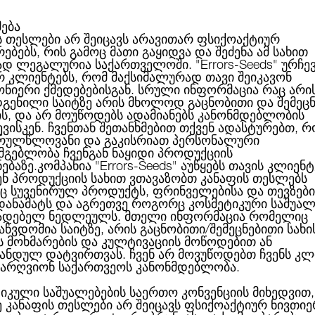
მება
ს თესლები არ შეიცავს არავითარ ფსიქოაქტიურ
ებებს, რის გამოც მათი გაყიდვა და შეძენა ამ სახით
ABOUT US
CATEGORIES
ᲑᲠᲔᲜᲓᲔᲑᲘ
ᲑᲚᲝᲒᲘ
ად ლეგალურია საქართველოში.
"Errors-Seeds"
ურჩე
რ კლიენტებს, რომ მაქსიმალურად თავი შეიკავონ
ონიერი ქმედებებისგან. სრული ინფორმაცია რაც არი
გენილი საიტზე არის მხოლოდ გაცნობითი და შემეც
ის, და არ მოუწოდებს ადამიანებს კანონმდებლობის
BCN Diesel CBD Feminised
ბული
ვისკენ. ჩვენთან შეთანხმებით თქვენ ადასტურებთ, რ
რულწლოვანი და გაკისრიათ პერსონალური
სმგებლობა ჩვენგან ნაყიდი პროდუქციის
ნებაზე.კომპანია
"Errors-Seeds"
აუწყებს თავის კლიენტ
ენ პროდუქციის სახით ვთავაზობთ კანაფის თესლებს
 სუვენირულ პროდუქტს, ფრინველებისა და თევზები
BCN DIESEL CBD FEM
 დანამატს და აგრეთვე როგორც კოსმეტიკური საშუალ
ადებელ ნედლეულს. მთელი ინფორმაცია რომელიც
აწვდომია საიტზე, არის გაცნობითი/შემეცნებითი სახი
ს მოხმარების და კულტივაციის მოწოდებით ან
ანდულ დატვირთვას. ჩვენ არ მოვუწოდებთ ჩვენს კლ
114.00ლ
ა
არღვიონ საქართვეოს კანონმდებლობა.
ბრენდი:
Kannabia
იკული საშუალებების საერთო კონვენციის მიხედვით,
ე კანაფის თესლები არ შეიცავს ფსიქოაქტიურ ნივთიე