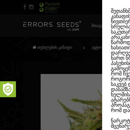
Русский
English
შეთანხ
კანაფი
ნივთიერ
ᲛᲗᲐᲕᲐᲠᲘ ᲒᲕᲔᲠᲓᲘ
სრული
საკუთა
არაკან
წარმოდ
ხასიათ
თესლების კანაფი
ავტო. ფემინიზირე
დარღვე
ხართ ს
პასუხი
გამოყე
რომ ჩვ
როგორც
საკვებ
დასამზ
ხელმის
ატარებ
პროპაგ
რომ და
ნარკოტ
მცენარ