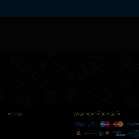
გადახდის მეთოდები:
ᲑᲚᲝᲒᲘ