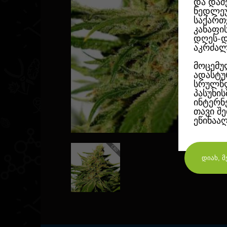
და დაშ
ნედლეუ
საქართ
კანაფი
დღეს-დ
აკრძალ
მოცემუ
ადასტუ
სრულწლ
პასუხი
ინტერნ
თავი შ
ეწინაა