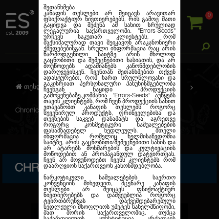
შეთანხმება
კანაფის თესლები არ შეიცავს არავითარ
0
ფსიქოაქტიურ ნივთიერებებს, რის გამოც მათი
გაყიდვა და შეძენა ამ სახით სრულიად
ლეგალურია საქართველოში.
"Errors-Seeds"
ურჩევს საკუთარ კლიენტებს, რომ
მაქსიმალურად თავი შეიკავონ არაკანონიერი
ქმედებებისგან. სრული ინფორმაცია რაც არის
წარმოდგენილი საიტზე არის მხოლოდ
გაცნობითი და შემეცნებითი ხასიათის, და არ
მოუწოდებს ადამიანებს კანონმდებლობის
დარღვევისკენ. ჩვენთან შეთანხმებით თქვენ
ადასტურებთ, რომ ხართ სრულწლოვანი და
გაკისრიათ პერსონალური პასუხისმგებლობა
თესლების კანაფი
ფემინიზირებული
ჩვენგან ნაყიდი პროდუქციის
გამოყენებაზე.კომპანია
"Errors-Seeds"
აუწყებს
თავის კლიენტებს, რომ ჩვენ პროდუქციის სახით
ვთავაზობთ კანაფის თესლებს როგორც
Chronic Feminised Gold
სუვენირულ პროდუქტს, ფრინველებისა და
თევზების საკვებ დანამატს და აგრეთვე
როგორც კოსმეტიკური საშუალებების
დასამზადებელ ნედლეულს. მთელი
ინფორმაცია რომელიც ხელმისაწვდომია
საიტზე, არის გაცნობითი/შემეცნებითი სახის და
არ ატარებს მოხმარების და კულტივაციის
მოწოდებით ან პროპაგანდულ დატვირთვას.
ჩვენ არ მოვუწოდებთ ჩვენს კლიენტებს რომ
CHRONIC FEMINISED GOLD
დაარღვიონ საქართვეოს კანონმდებლობა.
ნარკოტიკული საშუალებების საერთო
კონვენციის მიხედვით, მცენარე კანაფის
თესლები არ შეიცავს ფსიქოაქტიურ
ნივთიერებებს და დაშვეუბლია როგორც
ტვირთბრუნვას დაქვემდებარებული
ნედლეული მსოფლიოს უმეტეს სახელმწიფოში,
მათ შორის საქართველოშიც. თუმცა
საქართველოს კონსტიტუცია კრძალავს