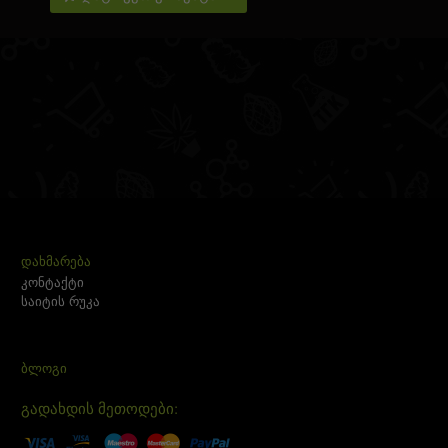
ᲓᲐᲮᲛᲐᲠᲔᲑᲐ
კონტაქტი
საიტის რუკა
ᲑᲚᲝᲒᲘ
გადახდის მეთოდები: