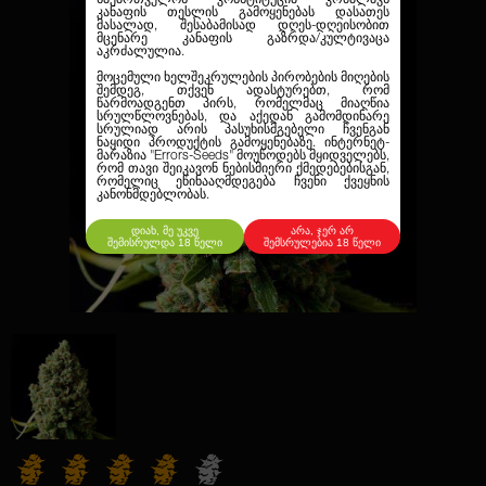
კანაფის თესლის გამოყენებას დასათეს
მასალად, შესაბამისად დღეს-დღეისობით
მცენარე კანაფის გაზრდა/კულტივაცა
აკრძალულია.
მოცემული ხელშეკრულების პირობების მიღების
შემდეგ, თქვენ ადასტურებთ, რომ
წარმოადგენთ პირს, რომელმაც მიაღწია
სრულწლოვნებას, და აქედან გამომდინარე
სრულიად არის პასუხისმგებელი ჩვენგან
ნაყიდი პროდუქტის გამოყენებაზე. ინტერნეტ-
მარაზია
"Errors-Seeds"
მოუწოდებს მყიდველებს,
რომ თავი შეიკავონ ნებისმიერი ქმედებებისგან,
რომელიც ეწინააღმდეგება ჩვენი ქვეყნის
კანონმდებლობას.
დიახ, მე უკვე
არა, ჯერ არ
შემისრულდა 18 წელი
შემსრულებია 18 წელი