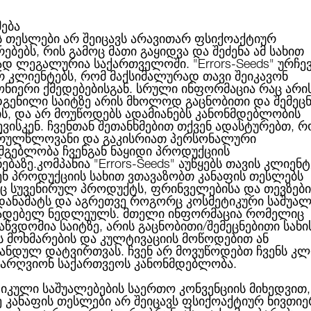
მება
ს თესლები არ შეიცავს არავითარ ფსიქოაქტიურ
ებებს, რის გამოც მათი გაყიდვა და შეძენა ამ სახით
ABOUT US
CATEGORIES
ᲑᲠᲔᲜᲓᲔᲑᲘ
ᲑᲚᲝᲒᲘ
ად ლეგალურია საქართველოში.
"Errors-Seeds"
ურჩე
რ კლიენტებს, რომ მაქსიმალურად თავი შეიკავონ
ონიერი ქმედებებისგან. სრული ინფორმაცია რაც არი
გენილი საიტზე არის მხოლოდ გაცნობითი და შემეც
ის, და არ მოუწოდებს ადამიანებს კანონმდებლობის
Banana Sherbet Feminised Gold
ვისკენ. ჩვენთან შეთანხმებით თქვენ ადასტურებთ, რ
რულწლოვანი და გაკისრიათ პერსონალური
სმგებლობა ჩვენგან ნაყიდი პროდუქციის
ნებაზე.კომპანია
"Errors-Seeds"
აუწყებს თავის კლიენტ
ენ პროდუქციის სახით ვთავაზობთ კანაფის თესლებს
 სუვენირულ პროდუქტს, ფრინველებისა და თევზები
BANANA SHERBET FE
 დანამატს და აგრეთვე როგორც კოსმეტიკური საშუალ
ადებელ ნედლეულს. მთელი ინფორმაცია რომელიც
აწვდომია საიტზე, არის გაცნობითი/შემეცნებითი სახი
ს მოხმარების და კულტივაციის მოწოდებით ან
ანდულ დატვირთვას. ჩვენ არ მოვუწოდებთ ჩვენს კლ
არღვიონ საქართვეოს კანონმდებლობა.
27.00ლ
იკული საშუალებების საერთო კონვენციის მიხედვით,
ე კანაფის თესლები არ შეიცავს ფსიქოაქტიურ ნივთიე