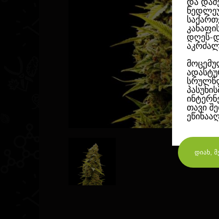
და დაშ
ნედლეუ
საქართ
კანაფი
დღეს-დ
აკრძალ
მოცემუ
ადასტუ
სრულწლ
პასუხი
ინტერნ
თავი შ
ეწინაა