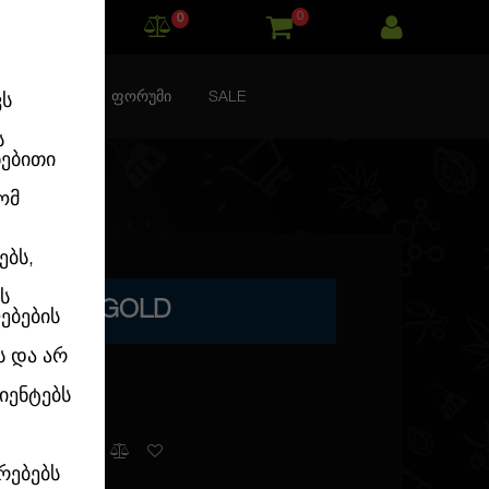
0
0
ᲙᲝᲜᲢᲐᲥᲢᲘ
ᲤᲝᲠᲣᲛᲘ
SALE
ვს
ს
ნებითი
ომ
ებს,
ს
MINISED GOLD
ებების
ს და არ
იენტებს
კალათაში
რებებს