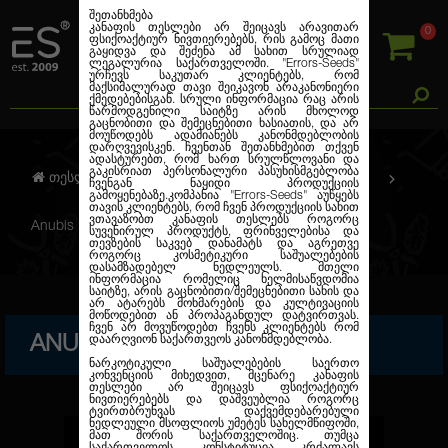
შეთანხმება
კანაფის თესლები არ შეიცავს არავითარ
0
ფსიქოაქტიურ ნივთიერებებს, რის გამოც მათი
გაყიდვა და შეძენა ამ სახით სრულიად
ლეგალურია საქართველოში.
"Errors-Seeds"
ურჩევს საკუთარ კლიენტებს, რომ
მაქსიმალურად თავი შეიკავონ არაკანონიერი
ქმედებებისგან. სრული ინფორმაცია რაც არის
წარმოდგენილი საიტზე არის მხოლოდ
გაცნობითი და შემეცნებითი ხასიათის, და არ
მოუწოდებს ადამიანებს კანონმდებლობის
დარღვევისკენ. ჩვენთან შეთანხმებით თქვენ
ადასტურებთ, რომ ხართ სრულწლოვანი და
გაკისრიათ პერსონალური პასუხისმგებლობა
თესლების კანაფი
ფემინიზირებული
ჩვენგან ნაყიდი პროდუქციის
გამოყენებაზე.კომპანია
"Errors-Seeds"
აუწყებს
თავის კლიენტებს, რომ ჩვენ პროდუქციის სახით
ვთავაზობთ კანაფის თესლებს როგორც
Anubis Feminised
სუვენირულ პროდუქტს, ფრინველებისა და
თევზების საკვებ დანამატს და აგრეთვე
როგორც კოსმეტიკური საშუალებების
დასამზადებელ ნედლეულს. მთელი
ინფორმაცია რომელიც ხელმისაწვდომია
საიტზე, არის გაცნობითი/შემეცნებითი სახის და
არ ატარებს მოხმარების და კულტივაციის
მოწოდებით ან პროპაგანდულ დატვირთვას.
ჩვენ არ მოვუწოდებთ ჩვენს კლიენტებს რომ
ANUBIS FEMINISED
დაარღვიონ საქართვეოს კანონმდებლობა.
ნარკოტიკული საშუალებების საერთო
კონვენციის მიხედვით, მცენარე კანაფის
თესლები არ შეიცავს ფსიქოაქტიურ
ნივთიერებებს და დაშვეუბლია როგორც
ტვირთბრუნვას დაქვემდებარებული
ნედლეული მსოფლიოს უმეტეს სახელმწიფოში,
მათ შორის საქართველოშიც. თუმცა
საქართველოს კონსტიტუცია კრძალავს