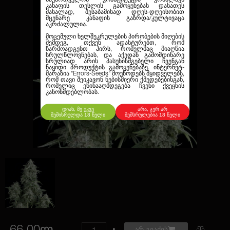
კანაფის თესლის გამოყენებას დასათეს
მასალად, შესაბამისად დღეს-დღეისობით
მცენარე კანაფის გაზრდა/კულტივაცა
აკრძალულია.
მოცემული ხელშეკრულების პირობების მიღების
შემდეგ, თქვენ ადასტურებთ, რომ
წარმოადგენთ პირს, რომელმაც მიაღწია
სრულწლოვნებას, და აქედან გამომდინარე
სრულიად არის პასუხისმგებელი ჩვენგან
ნაყიდი პროდუქტის გამოყენებაზე. ინტერნეტ-
მარაზია
"Errors-Seeds"
მოუწოდებს მყიდველებს,
რომ თავი შეიკავონ ნებისმიერი ქმედებებისგან,
რომელიც ეწინააღმდეგება ჩვენი ქვეყნის
კანონმდებლობას.
დიახ, მე უკვე
არა, ჯერ არ
შემისრულდა 18 წელი
შემსრულებია 18 წელი