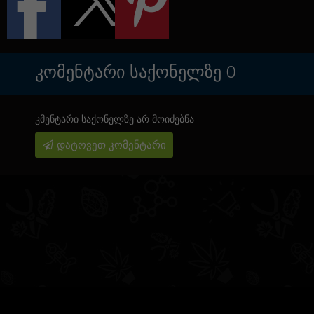
ᲙᲝᲛᲔᲜᲢᲐᲠᲘ ᲡᲐᲥᲝᲜᲔᲚᲖᲔ
0
კმენტარი საქონელზე არ მოიძებნა
დატოვეთ კომენტარი