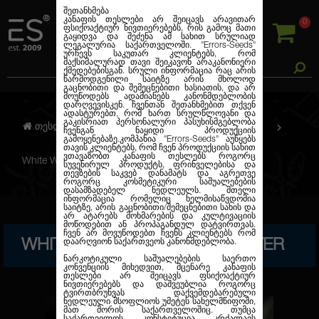
შეთანხმება
კანაფის თესლები არ შეიცავს არავითარ
0
ფსიქოაქტიურ ნივთიერებებს, რის გამოც მათი
გაყიდვა და შეძენა ამ სახით სრულიად
ლეგალურია საქართველოში.
"Errors-Seeds"
ურჩევს საკუთარ კლიენტებს, რომ
მაქსიმალურად თავი შეიკავონ არაკანონიერი
ქმედებებისგან. სრული ინფორმაცია რაც არის
წარმოდგენილი საიტზე არის მხოლოდ
გაცნობითი და შემეცნებითი ხასიათის, და არ
მოუწოდებს ადამიანებს კანონმდებლობის
დარღვევისკენ. ჩვენთან შეთანხმებით თქვენ
ადასტურებთ, რომ ხართ სრულწლოვანი და
გაკისრიათ პერსონალური პასუხისმგებლობა
თესლების კანაფი
ფემინიზირებული
ჩვენგან ნაყიდი პროდუქციის
გამოყენებაზე.კომპანია
"Errors-Seeds"
აუწყებს
თავის კლიენტებს, რომ ჩვენ პროდუქციის სახით
ვთავაზობთ კანაფის თესლებს როგორც
White Widow Feminised Silver
სუვენირულ პროდუქტს, ფრინველებისა და
თევზების საკვებ დანამატს და აგრეთვე
როგორც კოსმეტიკური საშუალებების
დასამზადებელ ნედლეულს. მთელი
ინფორმაცია რომელიც ხელმისაწვდომია
საიტზე, არის გაცნობითი/შემეცნებითი სახის და
არ ატარებს მოხმარების და კულტივაციის
მოწოდებით ან პროპაგანდულ დატვირთვას.
ჩვენ არ მოვუწოდებთ ჩვენს კლიენტებს რომ
WHITE WIDOW FEMINISED SILVER
დაარღვიონ საქართვეოს კანონმდებლობა.
ნარკოტიკული საშუალებების საერთო
კონვენციის მიხედვით, მცენარე კანაფის
თესლები არ შეიცავს ფსიქოაქტიურ
ნივთიერებებს და დაშვეუბლია როგორც
ტვირთბრუნვას დაქვემდებარებული
ნედლეული მსოფლიოს უმეტეს სახელმწიფოში,
მათ შორის საქართველოშიც. თუმცა
საქართველოს კონსტიტუცია კრძალავს