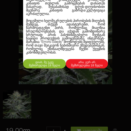
კანაფის თესლის გამოყენებას დასათეს
მასალად, შესაბამისად დღეს-დღეისობით
მცენარე კანაფის გაზრდა/კულტივაცა
აკრძალულია.
მოცემული ხელშეკრულების პირობების მიღების
შემდეგ, თქვენ ადასტურებთ, რომ
წარმოადგენთ პირს, რომელმაც მიაღწია
სრულწლოვნებას, და აქედან გამომდინარე
სრულიად არის პასუხისმგებელი ჩვენგან
ნაყიდი პროდუქტის გამოყენებაზე. ინტერნეტ-
მარაზია
"Errors-Seeds"
მოუწოდებს მყიდველებს,
რომ თავი შეიკავონ ნებისმიერი ქმედებებისგან,
რომელიც ეწინააღმდეგება ჩვენი ქვეყნის
კანონმდებლობას.
დიახ, მე უკვე
არა, ჯერ არ
შემისრულდა 18 წელი
შემსრულებია 18 წელი