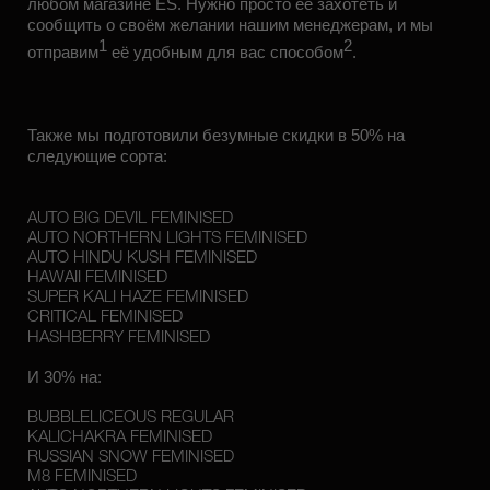
любом магазине ES. Нужно просто её захотеть и
сообщить о своём желании нашим менеджерам, и мы
1
2
отправим
её удобным для вас способом
.
Также мы подготовили безумные скидки в 50% на
следующие сорта:
AUTO BIG DEVIL FEMINISED
AUTO NORTHERN LIGHTS FEMINISED
AUTO HINDU KUSH FEMINISED
HAWAII FEMINISED
SUPER KALI HAZE FEMINISED
CRITICAL FEMINISED
HASHBERRY FEMINISED
И 30% на:
BUBBLELICEOUS REGULAR
KALICHAKRA FEMINISED
RUSSIAN SNOW FEMINISED
M8 FEMINISED