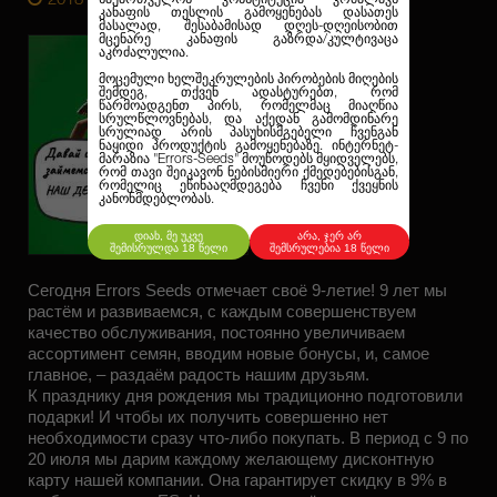
2018-07-06 12:24:28
კანაფის თესლის გამოყენებას დასათეს
მასალად, შესაბამისად დღეს-დღეისობით
მცენარე კანაფის გაზრდა/კულტივაცა
აკრძალულია.
მოცემული ხელშეკრულების პირობების მიღების
შემდეგ, თქვენ ადასტურებთ, რომ
წარმოადგენთ პირს, რომელმაც მიაღწია
სრულწლოვნებას, და აქედან გამომდინარე
სრულიად არის პასუხისმგებელი ჩვენგან
ნაყიდი პროდუქტის გამოყენებაზე. ინტერნეტ-
მარაზია
"Errors-Seeds"
მოუწოდებს მყიდველებს,
რომ თავი შეიკავონ ნებისმიერი ქმედებებისგან,
რომელიც ეწინააღმდეგება ჩვენი ქვეყნის
კანონმდებლობას.
დიახ, მე უკვე
არა, ჯერ არ
შემისრულდა 18 წელი
შემსრულებია 18 წელი
Сегодня Errors Seeds отмечает своё 9-летие! 9 лет мы
растём и развиваемся, с каждым совершенствуем
качество обслуживания, постоянно увеличиваем
ассортимент семян, вводим новые бонусы, и, самое
главное, – раздаём радость нашим друзьям.
К празднику дня рождения мы традиционно подготовили
подарки! И чтобы их получить совершенно нет
необходимости сразу что-либо покупать. В период с 9 по
20 июля мы дарим каждому желающему дисконтную
карту нашей компании. Она гарантирует скидку в 9% в