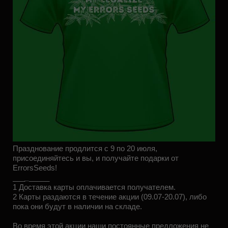
Празднование продлится с 9 по 20 июля,
присоединяйтесь и вы, и получайте подарки от
ErrorsSeeds!
_
__
_
_____
1 Доставка карты оплачивается получателем.
2 Карты раздаются в течение акции (09.07-20.07), либо
пока они будут в наличии на складе.
Во время этой акции наши постоянные предложения не