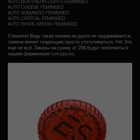
AUTO NORTHERN LIGHTS FEMINISED
AUTO CHEESE FEMINISED
AUTO SOMANGO FEMINISED
AUTO CRITICAL FEMINISED
AUTO WHITE WIDOW FEMINISED
Спешите! Ведь такая халява на долго не задерживается,
семена имеют тенденцию просто улетучиваться. Но! Это
ещё не всё. Заказы на сумму от
25$
будут пополняться
нашим фирменным
.
гриндером