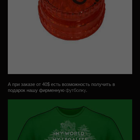
А при заказе от
40$
есть возможность получить в
подарок нашу фирменную
.
футболку