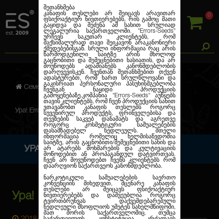
შეთანხმება
კანაფის თესლები არ შეიცავს არავითარ
0
ფსიქოაქტიურ ნივთიერებებს, რის გამოც მათი
გაყიდვა და შეძენა ამ სახით სრულიად
ლეგალურია საქართველოში.
"Errors-Seeds"
ურჩევს საკუთარ კლიენტებს, რომ
მაქსიმალურად თავი შეიკავონ არაკანონიერი
ქმედებებისგან. სრული ინფორმაცია რაც არის
წარმოდგენილი საიტზე არის მხოლოდ
გაცნობითი და შემეცნებითი ხასიათის, და არ
მოუწოდებს ადამიანებს კანონმდებლობის
დარღვევისკენ. ჩვენთან შეთანხმებით თქვენ
ადასტურებთ, რომ ხართ სრულწლოვანი და
გაკისრიათ პერსონალური პასუხისმგებლობა
Семена марихуаны
Блог
ჩვენგან ნაყიდი პროდუქციის
გამოყენებაზე.კომპანია
"Errors-Seeds"
აუწყებს
თავის კლიენტებს, რომ ჩვენ პროდუქციის სახით
ვთავაზობთ კანაფის თესლებს როგორც
Ура! Errors Seeds 9 лет!
სუვენირულ პროდუქტს, ფრინველებისა და
თევზების საკვებ დანამატს და აგრეთვე
როგორც კოსმეტიკური საშუალებების
დასამზადებელ ნედლეულს. მთელი
ინფორმაცია რომელიც ხელმისაწვდომია
საიტზე, არის გაცნობითი/შემეცნებითი სახის და
УРА! ERRORS SEEDS 9 ЛЕТ!
არ ატარებს მოხმარების და კულტივაციის
მოწოდებით ან პროპაგანდულ დატვირთვას.
ჩვენ არ მოვუწოდებთ ჩვენს კლიენტებს რომ
დაარღვიონ საქართვეოს კანონმდებლობა.
ნარკოტიკული საშუალებების საერთო
კონვენციის მიხედვით, მცენარე კანაფის
თესლები არ შეიცავს ფსიქოაქტიურ
Ура! Errors Seeds 9 лет!
ნივთიერებებს და დაშვეუბლია როგორც
ტვირთბრუნვას დაქვემდებარებული
ნედლეული მსოფლიოს უმეტეს სახელმწიფოში,
მათ შორის საქართველოშიც. თუმცა
საქართველოს კონსტიტუცია კრძალავს