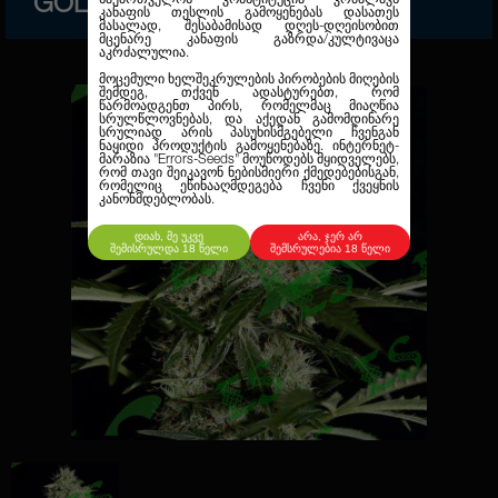
GOLD
კანაფის თესლის გამოყენებას დასათეს
მასალად, შესაბამისად დღეს-დღეისობით
მცენარე კანაფის გაზრდა/კულტივაცა
აკრძალულია.
მოცემული ხელშეკრულების პირობების მიღების
შემდეგ, თქვენ ადასტურებთ, რომ
წარმოადგენთ პირს, რომელმაც მიაღწია
სრულწლოვნებას, და აქედან გამომდინარე
სრულიად არის პასუხისმგებელი ჩვენგან
ნაყიდი პროდუქტის გამოყენებაზე. ინტერნეტ-
მარაზია
"Errors-Seeds"
მოუწოდებს მყიდველებს,
რომ თავი შეიკავონ ნებისმიერი ქმედებებისგან,
რომელიც ეწინააღმდეგება ჩვენი ქვეყნის
კანონმდებლობას.
დიახ, მე უკვე
არა, ჯერ არ
შემისრულდა 18 წელი
შემსრულებია 18 წელი