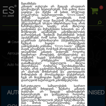
შეთანხმება
კანაფის თესლები არ შეიცავს არავითარ
0
ფსიქოაქტიურ ნივთიერებებს, რის გამოც მათი
გაყიდვა და შეძენა ამ სახით სრულიად
ლეგალურია საქართველოში.
"Errors-Seeds"
ურჩევს საკუთარ კლიენტებს, რომ
მაქსიმალურად თავი შეიკავონ არაკანონიერი
ქმედებებისგან. სრული ინფორმაცია რაც არის
წარმოდგენილი საიტზე არის მხოლოდ
გაცნობითი და შემეცნებითი ხასიათის, და არ
მოუწოდებს ადამიანებს კანონმდებლობის
დარღვევისკენ. ჩვენთან შეთანხმებით თქვენ
ადასტურებთ, რომ ხართ სრულწლოვანი და
გაკისრიათ პერსონალური პასუხისმგებლობა
Семена марихуаны
ჩვენგან ნაყიდი პროდუქციის
გამოყენებაზე.კომპანია
"Errors-Seeds"
აუწყებს
თავის კლიენტებს, რომ ჩვენ პროდუქციის სახით
ვთავაზობთ კანაფის თესლებს როგორც
Автоцветущие феминизированные
სუვენირულ პროდუქტს, ფრინველებისა და
თევზების საკვებ დანამატს და აგრეთვე
როგორც კოსმეტიკური საშუალებების
დასამზადებელ ნედლეულს. მთელი
Auto Northern Lights Feminised Gold
ინფორმაცია რომელიც ხელმისაწვდომია
საიტზე, არის გაცნობითი/შემეცნებითი სახის და
არ ატარებს მოხმარების და კულტივაციის
მოწოდებით ან პროპაგანდულ დატვირთვას.
ჩვენ არ მოვუწოდებთ ჩვენს კლიენტებს რომ
დაარღვიონ საქართვეოს კანონმდებლობა.
ნარკოტიკული საშუალებების საერთო
კონვენციის მიხედვით, მცენარე კანაფის
AUTO NORTHERN LIGHTS FEMINISED
თესლები არ შეიცავს ფსიქოაქტიურ
ნივთიერებებს და დაშვეუბლია როგორც
ტვირთბრუნვას დაქვემდებარებული
ნედლეული მსოფლიოს უმეტეს სახელმწიფოში,
მათ შორის საქართველოშიც. თუმცა
საქართველოს კონსტიტუცია კრძალავს