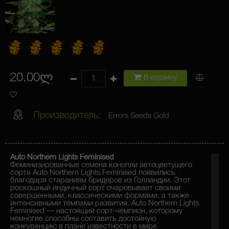
20.00ლ
В корзину
Производитель:
Errors Seeds Gold
Auto Northern Lights Feminised
Феминизированные семена конопли автоцветущего
сорта Auto Northern Lights Feminised появились
благодаря стараниям бридеров из Голландии. Этот
роскошный индичный сорт очаровывает своими
совершенными, классическими формами, а также
интенсивными темпами развития. Auto Northern Lights
Feminised — настоящий сорт-чемпион, которому
немногие способны составить достойную
конкуренцию в плане известности в мире