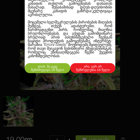
კანაფის თესლის გამოყენებას დასათეს
მასალად, შესაბამისად დღეს-დღეისობით
მცენარე კანაფის გაზრდა/კულტივაცა
აკრძალულია.
მოცემული ხელშეკრულების პირობების მიღების
შემდეგ, თქვენ ადასტურებთ, რომ
წარმოადგენთ პირს, რომელმაც მიაღწია
სრულწლოვნებას, და აქედან გამომდინარე
სრულიად არის პასუხისმგებელი ჩვენგან
ნაყიდი პროდუქტის გამოყენებაზე. ინტერნეტ-
მარაზია
"Errors-Seeds"
მოუწოდებს მყიდველებს,
რომ თავი შეიკავონ ნებისმიერი ქმედებებისგან,
რომელიც ეწინააღმდეგება ჩვენი ქვეყნის
კანონმდებლობას.
დიახ, მე უკვე
არა, ჯერ არ
შემისრულდა 18 წელი
შემსრულებია 18 წელი