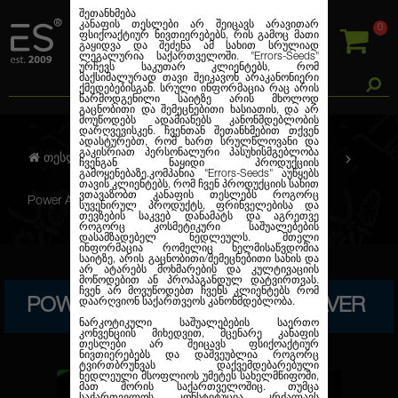
შეთანხმება
კანაფის თესლები არ შეიცავს არავითარ
0
ფსიქოაქტიურ ნივთიერებებს, რის გამოც მათი
გაყიდვა და შეძენა ამ სახით სრულიად
ლეგალურია საქართველოში.
"Errors-Seeds"
ურჩევს საკუთარ კლიენტებს, რომ
მაქსიმალურად თავი შეიკავონ არაკანონიერი
ქმედებებისგან. სრული ინფორმაცია რაც არის
წარმოდგენილი საიტზე არის მხოლოდ
გაცნობითი და შემეცნებითი ხასიათის, და არ
მოუწოდებს ადამიანებს კანონმდებლობის
დარღვევისკენ. ჩვენთან შეთანხმებით თქვენ
ადასტურებთ, რომ ხართ სრულწლოვანი და
გაკისრიათ პერსონალური პასუხისმგებლობა
თესლების კანაფი
ფემინიზირებული
ჩვენგან ნაყიდი პროდუქციის
გამოყენებაზე.კომპანია
"Errors-Seeds"
აუწყებს
თავის კლიენტებს, რომ ჩვენ პროდუქციის სახით
ვთავაზობთ კანაფის თესლებს როგორც
Power Africa Feminised Silver
სუვენირულ პროდუქტს, ფრინველებისა და
თევზების საკვებ დანამატს და აგრეთვე
როგორც კოსმეტიკური საშუალებების
დასამზადებელ ნედლეულს. მთელი
ინფორმაცია რომელიც ხელმისაწვდომია
საიტზე, არის გაცნობითი/შემეცნებითი სახის და
არ ატარებს მოხმარების და კულტივაციის
მოწოდებით ან პროპაგანდულ დატვირთვას.
ჩვენ არ მოვუწოდებთ ჩვენს კლიენტებს რომ
POWER AFRICA FEMINISED SILVER
დაარღვიონ საქართვეოს კანონმდებლობა.
ნარკოტიკული საშუალებების საერთო
კონვენციის მიხედვით, მცენარე კანაფის
თესლები არ შეიცავს ფსიქოაქტიურ
ნივთიერებებს და დაშვეუბლია როგორც
ტვირთბრუნვას დაქვემდებარებული
ნედლეული მსოფლიოს უმეტეს სახელმწიფოში,
მათ შორის საქართველოშიც. თუმცა
საქართველოს კონსტიტუცია კრძალავს