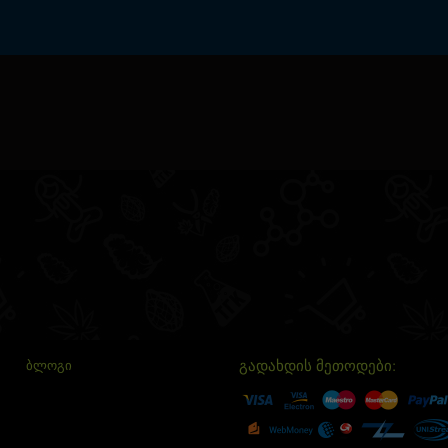
გადახდის მეთოდები:
ᲑᲚᲝᲒᲘ