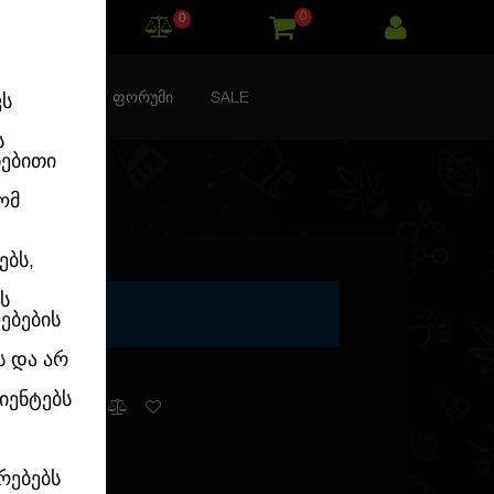
0
0
ᲙᲝᲜᲢᲐᲥᲢᲘ
ᲤᲝᲠᲣᲛᲘ
SALE
ვს
ს
ნებითი
ომ
ებს,
ს
ებების
ს და არ
იენტებს
გვაქვს
რებებს