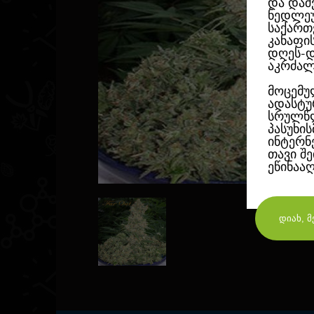
და დაშ
ნედლეუ
საქართ
კანაფი
დღეს-დ
აკრძალ
მოცემუ
ადასტუ
სრულწლ
პასუხი
ინტერნ
თავი შ
ეწინაა