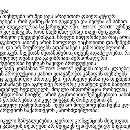
მება
ს თესლები არ შეიცავს არავითარ ფსიქოაქტიურ
ებებს, რის გამოც მათი გაყიდვა და შეძენა ამ სახით
ABOUT US
CATEGORIES
ᲑᲠᲔᲜᲓᲔᲑᲘ
ᲑᲚᲝᲒᲘ
ად ლეგალურია საქართველოში.
"Errors-Seeds"
ურჩე
რ კლიენტებს, რომ მაქსიმალურად თავი შეიკავონ
ონიერი ქმედებებისგან. სრული ინფორმაცია რაც არი
გენილი საიტზე არის მხოლოდ გაცნობითი და შემეც
ის, და არ მოუწოდებს ადამიანებს კანონმდებლობის
Far Out Feminised
ვისკენ. ჩვენთან შეთანხმებით თქვენ ადასტურებთ, რ
რულწლოვანი და გაკისრიათ პერსონალური
სმგებლობა ჩვენგან ნაყიდი პროდუქციის
ნებაზე.კომპანია
"Errors-Seeds"
აუწყებს თავის კლიენტ
ენ პროდუქციის სახით ვთავაზობთ კანაფის თესლებს
 სუვენირულ პროდუქტს, ფრინველებისა და თევზები
FAR OUT FEMINISED
 დანამატს და აგრეთვე როგორც კოსმეტიკური საშუალ
ადებელ ნედლეულს. მთელი ინფორმაცია რომელიც
აწვდომია საიტზე, არის გაცნობითი/შემეცნებითი სახი
ს მოხმარების და კულტივაციის მოწოდებით ან
ანდულ დატვირთვას. ჩვენ არ მოვუწოდებთ ჩვენს კლ
66.00ლ
არ 
არღვიონ საქართვეოს კანონმდებლობა.
ბრენდი:
Mandala Seeds
იკული საშუალებების საერთო კონვენციის მიხედვით,
ე კანაფის თესლები არ შეიცავს ფსიქოაქტიურ ნივთიე