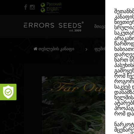
Русский
English
შეთანხ
კანაფი
ნივთიერ
ᲛᲗᲐᲕᲐᲠᲘ ᲒᲕᲔᲠᲓᲘ
სრული
საკუთა
არაკან
წარმოდ
ხასიათ
თესლების კანაფი
ფემინიზირებული
დარღვე
ხართ ს
პასუხი
გამოყე
რომ ჩვ
როგორც
საკვებ
დასამზ
ხელმის
ატარებ
პროპაგ
რომ და
ნარკოტ
მცენარ