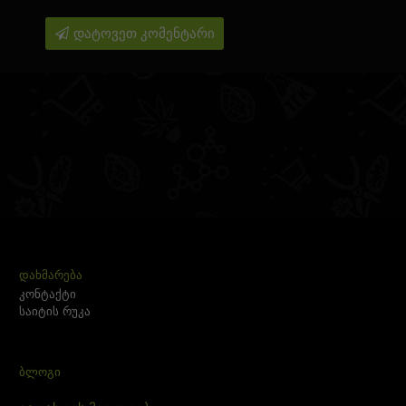
დატოვეთ კომენტარი
ᲓᲐᲮᲛᲐᲠᲔᲑᲐ
კონტაქტი
საიტის რუკა
ᲑᲚᲝᲒᲘ