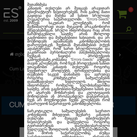
შეთანხმება
კანაფის თესლები არ შეიცავს არავითარ
0
ფსიქოაქტიურ ნივთიერებებს, რის გამოც მათი
გაყიდვა და შეძენა ამ სახით სრულიად
ლეგალურია საქართველოში.
"Errors-Seeds"
ურჩევს საკუთარ კლიენტებს, რომ
მაქსიმალურად თავი შეიკავონ არაკანონიერი
ქმედებებისგან. სრული ინფორმაცია რაც არის
წარმოდგენილი საიტზე არის მხოლოდ
გაცნობითი და შემეცნებითი ხასიათის, და არ
მოუწოდებს ადამიანებს კანონმდებლობის
დარღვევისკენ. ჩვენთან შეთანხმებით თქვენ
ადასტურებთ, რომ ხართ სრულწლოვანი და
გაკისრიათ პერსონალური პასუხისმგებლობა
თესლების კანაფი
ფემინიზირებული
ჩვენგან ნაყიდი პროდუქციის
გამოყენებაზე.კომპანია
"Errors-Seeds"
აუწყებს
თავის კლიენტებს, რომ ჩვენ პროდუქციის სახით
ვთავაზობთ კანაფის თესლებს როგორც
Cum Laude Feminised Silver
სუვენირულ პროდუქტს, ფრინველებისა და
თევზების საკვებ დანამატს და აგრეთვე
როგორც კოსმეტიკური საშუალებების
დასამზადებელ ნედლეულს. მთელი
ინფორმაცია რომელიც ხელმისაწვდომია
საიტზე, არის გაცნობითი/შემეცნებითი სახის და
არ ატარებს მოხმარების და კულტივაციის
მოწოდებით ან პროპაგანდულ დატვირთვას.
ჩვენ არ მოვუწოდებთ ჩვენს კლიენტებს რომ
CUM LAUDE FEMINISED SILVER
დაარღვიონ საქართვეოს კანონმდებლობა.
ნარკოტიკული საშუალებების საერთო
კონვენციის მიხედვით, მცენარე კანაფის
თესლები არ შეიცავს ფსიქოაქტიურ
ნივთიერებებს და დაშვეუბლია როგორც
ტვირთბრუნვას დაქვემდებარებული
ნედლეული მსოფლიოს უმეტეს სახელმწიფოში,
მათ შორის საქართველოშიც. თუმცა
საქართველოს კონსტიტუცია კრძალავს