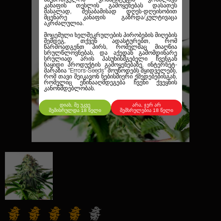
კანაფის თესლის გამოყენებას დასათეს
მასალად, შესაბამისად დღეს-დღეისობით
მცენარე კანაფის გაზრდა/კულტივაცა
აკრძალულია.
მოცემული ხელშეკრულების პირობების მიღების
შემდეგ, თქვენ ადასტურებთ, რომ
წარმოადგენთ პირს, რომელმაც მიაღწია
სრულწლოვნებას, და აქედან გამომდინარე
სრულიად არის პასუხისმგებელი ჩვენგან
ნაყიდი პროდუქტის გამოყენებაზე. ინტერნეტ-
მარაზია
"Errors-Seeds"
მოუწოდებს მყიდველებს,
რომ თავი შეიკავონ ნებისმიერი ქმედებებისგან,
რომელიც ეწინააღმდეგება ჩვენი ქვეყნის
კანონმდებლობას.
დიახ, მე უკვე
არა, ჯერ არ
შემისრულდა 18 წელი
შემსრულებია 18 წელი