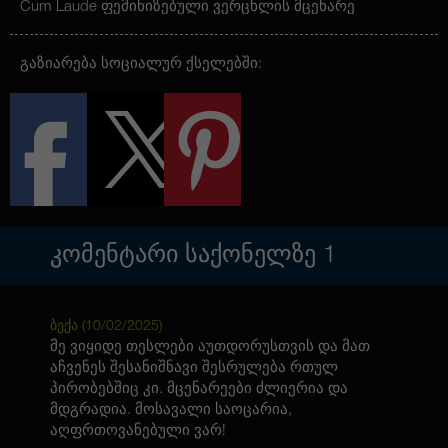
Cum Laude ფემინიზებული ვერცხლის მცენარე
აღწევს საშუალო სიმაღლეს, რაც მას შესაფერისს
ხდის როგორც შიდა, ასევე გარეთ. ის აჩვენებს
თავის საუკეთესო თვისებებს ტემპერატურისა და
გაზიარება სოციალურ ქსელებში:
ტენიანობის კონტროლის ქვეშ და მოსავალს
იღებენ ოქტომბრის ბოლოს, რაც უზრუნველყოფს
სურნელოვან და ძლიერ კვირტებს.
ᲙᲝᲛᲔᲜᲢᲐᲠᲘ ᲡᲐᲥᲝᲜᲔᲚᲖᲔ
1
ბექა (
10/02/2025
)
მე ვიყიდე თესლები აუთდორუსთვის და მათ
აჩვენეს შესანიშნავი შესრულება რთულ
პირობებშიც კი. მცენარეები ძლიერია და
მდგრადია. მოსავალი საოცარია,
აღფრთოვანებული ვარ!