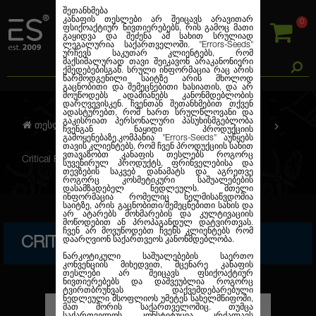
შეთანხმება
კანაფის თესლები არ შეიცავს არავითარ
0
ფსიქოაქტიურ ნივთიერებებს, რის გამოც მათი
გაყიდვა და შეძენა ამ სახით სრულიად
ლეგალურია საქართველოში.
"Errors-Seeds"
ურჩევს საკუთარ კლიენტებს, რომ
მაქსიმალურად თავი შეიკავონ არაკანონიერი
ქმედებებისგან. სრული ინფორმაცია რაც არის
წარმოდგენილი საიტზე არის მხოლოდ
გაცნობითი და შემეცნებითი ხასიათის, და არ
მოუწოდებს ადამიანებს კანონმდებლობის
დარღვევისკენ. ჩვენთან შეთანხმებით თქვენ
ადასტურებთ, რომ ხართ სრულწლოვანი და
გაკისრიათ პერსონალური პასუხისმგებლობა
თესლების კანაფი
ფემინიზირებული
ჩვენგან ნაყიდი პროდუქციის
გამოყენებაზე.კომპანია
"Errors-Seeds"
აუწყებს
თავის კლიენტებს, რომ ჩვენ პროდუქციის სახით
ვთავაზობთ კანაფის თესლებს როგორც
Critical Feminised Silver
სუვენირულ პროდუქტს, ფრინველებისა და
თევზების საკვებ დანამატს და აგრეთვე
როგორც კოსმეტიკური საშუალებების
დასამზადებელ ნედლეულს. მთელი
ინფორმაცია რომელიც ხელმისაწვდომია
საიტზე, არის გაცნობითი/შემეცნებითი სახის და
არ ატარებს მოხმარების და კულტივაციის
მოწოდებით ან პროპაგანდულ დატვირთვას.
ჩვენ არ მოვუწოდებთ ჩვენს კლიენტებს რომ
CRITICAL FEMINISED SILVER
დაარღვიონ საქართვეოს კანონმდებლობა.
ნარკოტიკული საშუალებების საერთო
კონვენციის მიხედვით, მცენარე კანაფის
თესლები არ შეიცავს ფსიქოაქტიურ
ნივთიერებებს და დაშვეუბლია როგორც
ტვირთბრუნვას დაქვემდებარებული
ნედლეული მსოფლიოს უმეტეს სახელმწიფოში,
მათ შორის საქართველოშიც. თუმცა
საქართველოს კონსტიტუცია კრძალავს