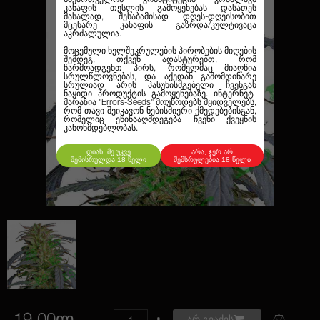
კანაფის თესლის გამოყენებას დასათეს
მასალად, შესაბამისად დღეს-დღეისობით
მცენარე კანაფის გაზრდა/კულტივაცა
აკრძალულია.
მოცემული ხელშეკრულების პირობების მიღების
შემდეგ, თქვენ ადასტურებთ, რომ
წარმოადგენთ პირს, რომელმაც მიაღწია
სრულწლოვნებას, და აქედან გამომდინარე
სრულიად არის პასუხისმგებელი ჩვენგან
ნაყიდი პროდუქტის გამოყენებაზე. ინტერნეტ-
მარაზია
"Errors-Seeds"
მოუწოდებს მყიდველებს,
რომ თავი შეიკავონ ნებისმიერი ქმედებებისგან,
რომელიც ეწინააღმდეგება ჩვენი ქვეყნის
კანონმდებლობას.
დიახ, მე უკვე
არა, ჯერ არ
შემისრულდა 18 წელი
შემსრულებია 18 წელი