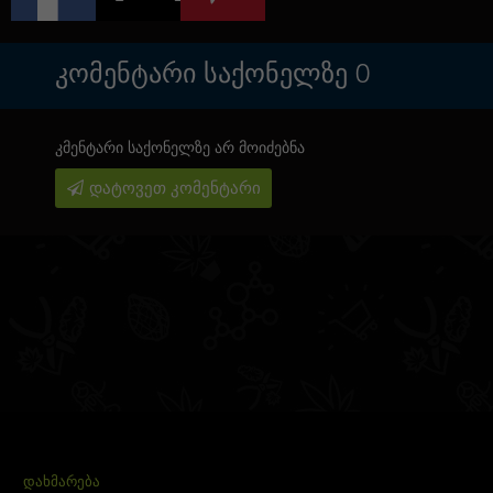
ᲙᲝᲛᲔᲜᲢᲐᲠᲘ ᲡᲐᲥᲝᲜᲔᲚᲖᲔ
0
კმენტარი საქონელზე არ მოიძებნა
დატოვეთ კომენტარი
ᲓᲐᲮᲛᲐᲠᲔᲑᲐ