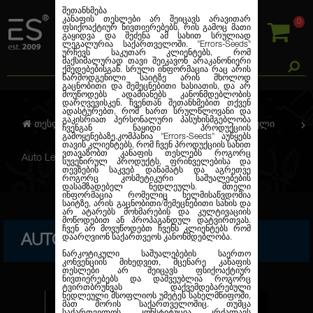
შეთანხმება
კანაფის თესლები არ შეიცავს არავითარ
0
ფსიქოაქტიურ ნივთიერებებს, რის გამოც მათი
გაყიდვა და შეძენა ამ სახით სრულიად
ლეგალურია საქართველოში.
"Errors-Seeds"
ურჩევს საკუთარ კლიენტებს, რომ
მაქსიმალურად თავი შეიკავონ არაკანონიერი
ქმედებებისგან. სრული ინფორმაცია რაც არის
წარმოდგენილი საიტზე არის მხოლოდ
გაცნობითი და შემეცნებითი ხასიათის, და არ
მოუწოდებს ადამიანებს კანონმდებლობის
დარღვევისკენ. ჩვენთან შეთანხმებით თქვენ
ადასტურებთ, რომ ხართ სრულწლოვანი და
გაკისრიათ პერსონალური პასუხისმგებლობა
თესლების კანაფი
ავტო. ფემინიზირებული
ჩვენგან ნაყიდი პროდუქციის
გამოყენებაზე.კომპანია
"Errors-Seeds"
აუწყებს
თავის კლიენტებს, რომ ჩვენ პროდუქციის სახით
ვთავაზობთ კანაფის თესლებს როგორც
Auto Lennon Feminised
სუვენირულ პროდუქტს, ფრინველებისა და
თევზების საკვებ დანამატს და აგრეთვე
როგორც კოსმეტიკური საშუალებების
დასამზადებელ ნედლეულს. მთელი
ინფორმაცია რომელიც ხელმისაწვდომია
საიტზე, არის გაცნობითი/შემეცნებითი სახის და
არ ატარებს მოხმარების და კულტივაციის
მოწოდებით ან პროპაგანდულ დატვირთვას.
ჩვენ არ მოვუწოდებთ ჩვენს კლიენტებს რომ
AUTO LENNON FEMINISED
დაარღვიონ საქართვეოს კანონმდებლობა.
ნარკოტიკული საშუალებების საერთო
კონვენციის მიხედვით, მცენარე კანაფის
თესლები არ შეიცავს ფსიქოაქტიურ
ნივთიერებებს და დაშვეუბლია როგორც
ტვირთბრუნვას დაქვემდებარებული
ნედლეული მსოფლიოს უმეტეს სახელმწიფოში,
მათ შორის საქართველოშიც. თუმცა
საქართველოს კონსტიტუცია კრძალავს