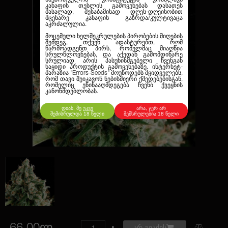
კანაფის თესლის გამოყენებას დასათეს
მასალად, შესაბამისად დღეს-დღეისობით
მცენარე კანაფის გაზრდა/კულტივაცა
აკრძალულია.
მოცემული ხელშეკრულების პირობების მიღების
შემდეგ, თქვენ ადასტურებთ, რომ
წარმოადგენთ პირს, რომელმაც მიაღწია
სრულწლოვნებას, და აქედან გამომდინარე
სრულიად არის პასუხისმგებელი ჩვენგან
ნაყიდი პროდუქტის გამოყენებაზე. ინტერნეტ-
მარაზია
"Errors-Seeds"
მოუწოდებს მყიდველებს,
რომ თავი შეიკავონ ნებისმიერი ქმედებებისგან,
რომელიც ეწინააღმდეგება ჩვენი ქვეყნის
კანონმდებლობას.
დიახ, მე უკვე
არა, ჯერ არ
შემისრულდა 18 წელი
შემსრულებია 18 წელი