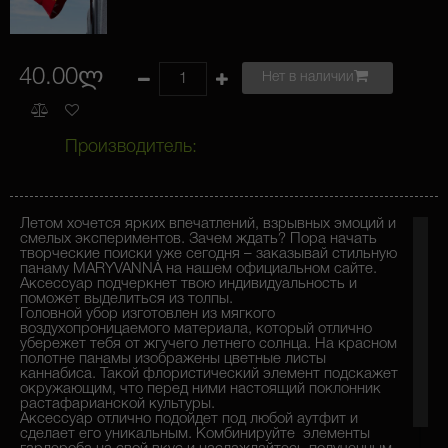
40.00ლ
Нет в наличии
Производитель:
Летом хочется ярких впечатлений, взрывных эмоций и
смелых экспериментов. Зачем ждать? Пора начать
творческие поиски уже сегодня – заказывай стильную
панаму MARYVANNA на нашем официальном сайте.
Аксессуар подчеркнет твою индивидуальность и
поможет выделиться из толпы.
Головной убор изготовлен из мягкого
воздухопроницаемого материала, который отлично
убережет тебя от жгучего летнего солнца. На красном
полотне панамы изображены цветные листы
каннабиса. Такой флористический элемент подскажет
окружающим, что перед ними настоящий поклонник
растафарианской культуры.
Аксессуар отлично подойдет под любой аутфит и
сделает его уникальным. Комбинируйте элементы