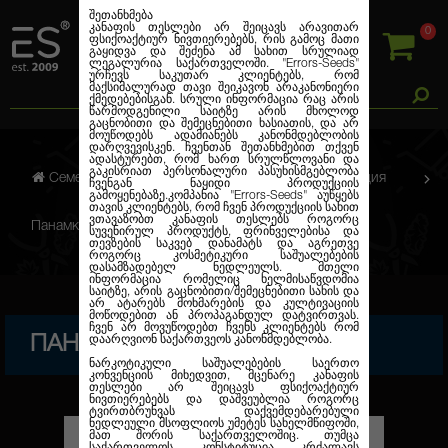
შეთანხმება
კანაფის თესლები არ შეიცავს არავითარ
0
ფსიქოაქტიურ ნივთიერებებს, რის გამოც მათი
გაყიდვა და შეძენა ამ სახით სრულიად
ლეგალურია საქართველოში.
"Errors-Seeds"
ურჩევს საკუთარ კლიენტებს, რომ
მაქსიმალურად თავი შეიკავონ არაკანონიერი
ქმედებებისგან. სრული ინფორმაცია რაც არის
წარმოდგენილი საიტზე არის მხოლოდ
გაცნობითი და შემეცნებითი ხასიათის, და არ
მოუწოდებს ადამიანებს კანონმდებლობის
დარღვევისკენ. ჩვენთან შეთანხმებით თქვენ
ადასტურებთ, რომ ხართ სრულწლოვანი და
გაკისრიათ პერსონალური პასუხისმგებლობა
Семена марихуаны
Сувенирная продукция
ჩვენგან ნაყიდი პროდუქციის
გამოყენებაზე.კომპანია
"Errors-Seeds"
აუწყებს
თავის კლიენტებს, რომ ჩვენ პროდუქციის სახით
ვთავაზობთ კანაფის თესლებს როგორც
Панамка Red
სუვენირულ პროდუქტს, ფრინველებისა და
თევზების საკვებ დანამატს და აგრეთვე
როგორც კოსმეტიკური საშუალებების
დასამზადებელ ნედლეულს. მთელი
ინფორმაცია რომელიც ხელმისაწვდომია
საიტზე, არის გაცნობითი/შემეცნებითი სახის და
არ ატარებს მოხმარების და კულტივაციის
მოწოდებით ან პროპაგანდულ დატვირთვას.
ჩვენ არ მოვუწოდებთ ჩვენს კლიენტებს რომ
ПАНАМКА RED
დაარღვიონ საქართვეოს კანონმდებლობა.
ნარკოტიკული საშუალებების საერთო
კონვენციის მიხედვით, მცენარე კანაფის
თესლები არ შეიცავს ფსიქოაქტიურ
ნივთიერებებს და დაშვეუბლია როგორც
ტვირთბრუნვას დაქვემდებარებული
ნედლეული მსოფლიოს უმეტეს სახელმწიფოში,
მათ შორის საქართველოშიც. თუმცა
საქართველოს კონსტიტუცია კრძალავს