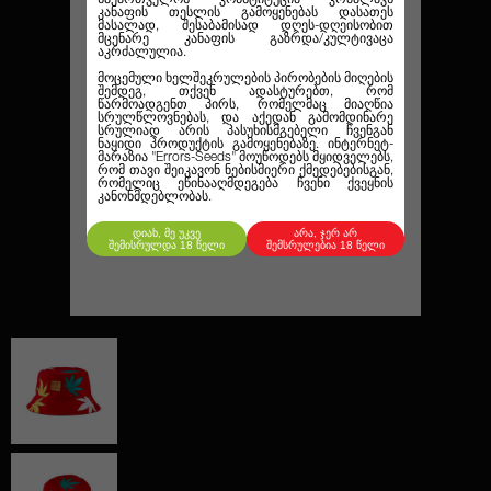
კანაფის თესლის გამოყენებას დასათეს
მასალად, შესაბამისად დღეს-დღეისობით
მცენარე კანაფის გაზრდა/კულტივაცა
აკრძალულია.
მოცემული ხელშეკრულების პირობების მიღების
შემდეგ, თქვენ ადასტურებთ, რომ
წარმოადგენთ პირს, რომელმაც მიაღწია
სრულწლოვნებას, და აქედან გამომდინარე
სრულიად არის პასუხისმგებელი ჩვენგან
ნაყიდი პროდუქტის გამოყენებაზე. ინტერნეტ-
მარაზია
"Errors-Seeds"
მოუწოდებს მყიდველებს,
რომ თავი შეიკავონ ნებისმიერი ქმედებებისგან,
რომელიც ეწინააღმდეგება ჩვენი ქვეყნის
კანონმდებლობას.
დიახ, მე უკვე
არა, ჯერ არ
შემისრულდა 18 წელი
შემსრულებია 18 წელი