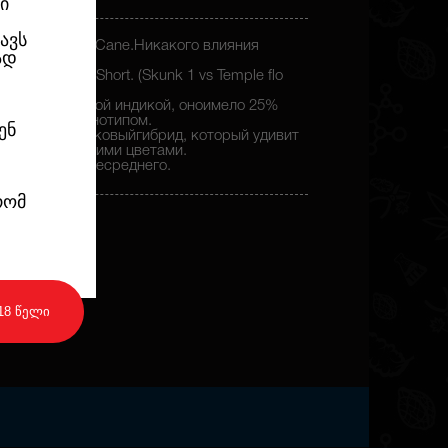
ი
ავს
e,но без Lady Cane.Никакого влияния
ად
eberryот DJ Short. (Skunk 1 vs Temple flo
 не было чистой индикой, оноимело 25%
интересным фенотипом.
ენ
9 недель) сканковыйгибрид, который удивит
красным и синими цветами.
 урожай - вышесреднего.
რომ
18 წელი