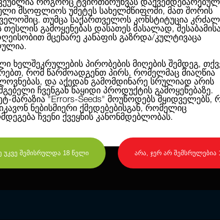
ვეუბლია როგორც ტვირთბრუნვას დაქვემდებარებულ
ლი მსოფლიოს უმეტეს სახელმწიფოში, მათ შორის
ველოშიც. თუმცა საქართველოს კონსტიტუცია კრძალ
Материнская генетика Cheeseberry Рaz
ს თესლის გამოყენებას დასათეს მასალად, შესაბამის
Haze,сплошная фруктовая сладость.
ღეისობით მცენარე კანაფის გაზრდა/კულტივაცა
Элитный клон Cheese vsмужской куст Blu
HTAF F1 Phenotype).
ულია.
Выбранное мужское растение Blueberry
сативы/тай, что делает его наиболее 
ლი ხელშეკრულების პირობების მიღების შემდეგ, თქვ
В итоге получился быстроцветущий (8-
რებთ, რომ წარმოადგენთ პირს, რომელმაც მიაღწია
вас ароматом Skunkberry и лавандово-
ოვნებას, და აქედან გამომდინარე სრულიად არის
Хай стрейна просто фантастический, а
სმგებელი ჩვენგან ნაყიდი პროდუქტის გამოყენებაზე.
ეტ-მარაზია
"Errors-Seeds"
მოუწოდებს მყიდველებს, 
ეიკავონ ნებისმიერი ქმედებებისგან, რომელიც
Поделится в социальных сетях:
ღმდეგება ჩვენი ქვეყნის კანონმდებლობას.
დიახ, მე უკვე შემისრულდა 18 წელი
არა, ჯერ არ შემსრულებია 