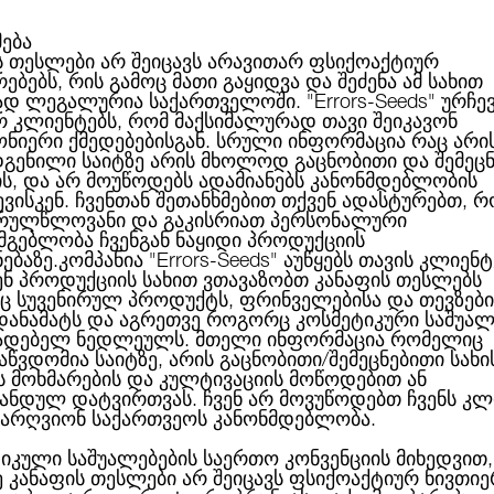
მება
ს თესლები არ შეიცავს არავითარ ფსიქოაქტიურ
ებებს, რის გამოც მათი გაყიდვა და შეძენა ამ სახით
С
КАТЕГОРИИ
ПРОИЗВОДИТЕЛИ
БЛОГ
КОН
ად ლეგალურია საქართველოში.
"Errors-Seeds"
ურჩე
რ კლიენტებს, რომ მაქსიმალურად თავი შეიკავონ
ონიერი ქმედებებისგან. სრული ინფორმაცია რაც არი
გენილი საიტზე არის მხოლოდ გაცნობითი და შემეც
ის, და არ მოუწოდებს ადამიანებს კანონმდებლობის
Cheese Berries Feminised Gold
ვისკენ. ჩვენთან შეთანხმებით თქვენ ადასტურებთ, რ
რულწლოვანი და გაკისრიათ პერსონალური
სმგებლობა ჩვენგან ნაყიდი პროდუქციის
ნებაზე.კომპანია
"Errors-Seeds"
აუწყებს თავის კლიენტ
ენ პროდუქციის სახით ვთავაზობთ კანაფის თესლებს
 სუვენირულ პროდუქტს, ფრინველებისა და თევზები
CHEESE BERRIES FEM
 დანამატს და აგრეთვე როგორც კოსმეტიკური საშუალ
ადებელ ნედლეულს. მთელი ინფორმაცია რომელიც
აწვდომია საიტზე, არის გაცნობითი/შემეცნებითი სახი
ს მოხმარების და კულტივაციის მოწოდებით ან
ანდულ დატვირთვას. ჩვენ არ მოვუწოდებთ ჩვენს კლ
27.00ლ
Нет
არღვიონ საქართვეოს კანონმდებლობა.
Производитель:
Errors See
იკული საშუალებების საერთო კონვენციის მიხედვით,
ე კანაფის თესლები არ შეიცავს ფსიქოაქტიურ ნივთიე