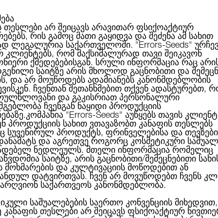
მება
ს თესლები არ შეიცავს არავითარ ფსიქოაქტიურ
ებებს, რის გამოც მათი გაყიდვა და შეძენა ამ სახით
С
КАТЕГОРИИ
ПРОИЗВОДИТЕЛИ
БЛОГ
КОН
ად ლეგალურია საქართველოში.
"Errors-Seeds"
ურჩე
რ კლიენტებს, რომ მაქსიმალურად თავი შეიკავონ
ონიერი ქმედებებისგან. სრული ინფორმაცია რაც არი
გენილი საიტზე არის მხოლოდ გაცნობითი და შემეც
ის, და არ მოუწოდებს ადამიანებს კანონმდებლობის
California Dream Feminised
ვისკენ. ჩვენთან შეთანხმებით თქვენ ადასტურებთ, რ
რულწლოვანი და გაკისრიათ პერსონალური
სმგებლობა ჩვენგან ნაყიდი პროდუქციის
ნებაზე.კომპანია
"Errors-Seeds"
აუწყებს თავის კლიენტ
ენ პროდუქციის სახით ვთავაზობთ კანაფის თესლებს
 სუვენირულ პროდუქტს, ფრინველებისა და თევზები
CALIFORNIA DREAM F
 დანამატს და აგრეთვე როგორც კოსმეტიკური საშუალ
ადებელ ნედლეულს. მთელი ინფორმაცია რომელიც
აწვდომია საიტზე, არის გაცნობითი/შემეცნებითი სახი
ს მოხმარების და კულტივაციის მოწოდებით ან
ანდულ დატვირთვას. ჩვენ არ მოვუწოდებთ ჩვენს კლ
66.00ლ
Нет
არღვიონ საქართვეოს კანონმდებლობა.
Производитель:
Mandala S
იკული საშუალებების საერთო კონვენციის მიხედვით,
ე კანაფის თესლები არ შეიცავს ფსიქოაქტიურ ნივთიე