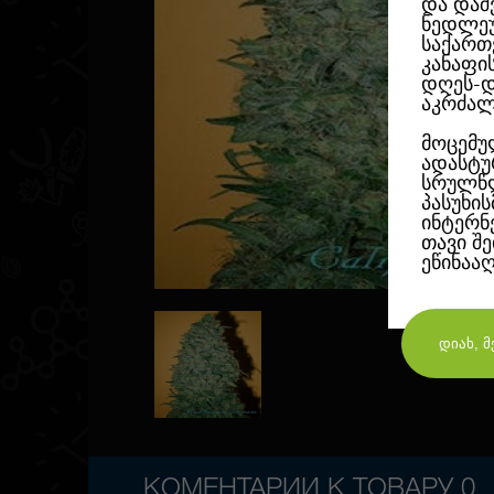
და დაშ
ნედლეუ
საქართ
კანაფი
დღეს-დ
აკრძალ
მოცემუ
ადასტუ
სრულწლ
პასუხი
ინტერნ
თავი შ
ეწინაა
КОМЕНТАРИИ К ТОВАРУ
0