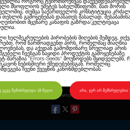
ვეუბლია როგორც ტვირთბრუნვას დაქვემდებარებულ
ლი მსოფლიოს უმეტეს სახელმწიფოში, მათ შორის
ველოშიც. თუმცა საქართველოს კონსტიტუცია კრძალ
California Dream начинает цветение пр
ს თესლის გამოყენებას დასათეს მასალად, შესაბამის
Растения очень похожи по внешнему вид
ღეისობით მცენარე კანაფის გაზრდა/კულტივაცა
рассчитывать на устойчивые результат
При стандартном 3-4-недельном вегет
ულია.
освещением, растения достигают высо
коническую форму и стандартные раз
ლი ხელშეკრულების პირობების მიღების შემდეგ, თქვ
California Dream любит расти в сбалан
რებთ, რომ წარმოადგენთ პირს, რომელმაც მიაღწია
содержания азота. Не удобряйте раст
ოვნებას, და აქედან გამომდინარე სრულიად არის
удобрениями. Рекомендуем обрезать ни
Содержание смолы – высокое у всех ра
სმგებელი ჩვენგან ნაყიდი პროდუქტის გამოყენებაზე.
урожая.
ეტ-მარაზია
"Errors-Seeds"
მოუწოდებს მყიდველებს, 
California Dream может расти на откры
ეიკავონ ნებისმიერი ქმედებებისგან, რომელიც
климатом. Созревание и сбор урожая п
ღმდეგება ჩვენი ქვეყნის კანონმდებლობას.
Имеет отличный психоактивный эффект
сочетается с ощущением благополучия
творчества.
დიახ, მე უკვე შემისრულდა 18 წელი
არა, ჯერ არ შემსრულებია 
Поделится в социальных сетях: