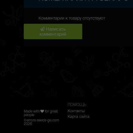
Комментарии к товару отсутствуют
Написать
комментарий
ПОМОЩЬ
Контакты
Made with
for great
people
Карта сайта
©
errors-seeds-ge.com
2026