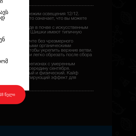
ი
ავს
и переходе на режим освещения 12/12.
ად
у и высоте, что означает, что вы можете
ы.
ативном периоде в почве с искусственным
ты до 1 метра. Шишки имеют типичную
меры.
ენ
сированном грунте без чрезмерного
ения интенсивными органическими
жние ветки, чтобы укрепить верхние ветви.
стений, шишки легко обрезать после сбора
რომ
том воздухе в регионах с умеренным
риходятся на середину сентября.
: церебральный и физический. Кайф
. Имеет стимулирующий эффект для
18 წელი