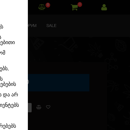
0
0
ТАКТЫ
ФОРУМ
SALE
ვს
ს
ნებითი
ომ
ებს,
ს
EMINISED
ებების
ს და არ
იენტებს
 в наличии
eeds
რებებს