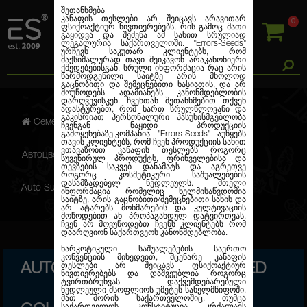
შეთანხმება
კანაფის თესლები არ შეიცავს არავითარ
0
ფსიქოაქტიურ ნივთიერებებს, რის გამოც მათი
გაყიდვა და შეძენა ამ სახით სრულიად
ლეგალურია საქართველოში.
"Errors-Seeds"
ურჩევს საკუთარ კლიენტებს, რომ
მაქსიმალურად თავი შეიკავონ არაკანონიერი
ქმედებებისგან. სრული ინფორმაცია რაც არის
წარმოდგენილი საიტზე არის მხოლოდ
გაცნობითი და შემეცნებითი ხასიათის, და არ
მოუწოდებს ადამიანებს კანონმდებლობის
დარღვევისკენ. ჩვენთან შეთანხმებით თქვენ
ადასტურებთ, რომ ხართ სრულწლოვანი და
გაკისრიათ პერსონალური პასუხისმგებლობა
Семена марихуаны
ჩვენგან ნაყიდი პროდუქციის
გამოყენებაზე.კომპანია
"Errors-Seeds"
აუწყებს
თავის კლიენტებს, რომ ჩვენ პროდუქციის სახით
ვთავაზობთ კანაფის თესლებს როგორც
Автоцветущие феминизированные
სუვენირულ პროდუქტს, ფრინველებისა და
თევზების საკვებ დანამატს და აგრეთვე
როგორც კოსმეტიკური საშუალებების
დასამზადებელ ნედლეულს. მთელი
Auto Super Skunk Feminised Gold
ინფორმაცია რომელიც ხელმისაწვდომია
საიტზე, არის გაცნობითი/შემეცნებითი სახის და
არ ატარებს მოხმარების და კულტივაციის
მოწოდებით ან პროპაგანდულ დატვირთვას.
ჩვენ არ მოვუწოდებთ ჩვენს კლიენტებს რომ
დაარღვიონ საქართვეოს კანონმდებლობა.
ნარკოტიკული საშუალებების საერთო
კონვენციის მიხედვით, მცენარე კანაფის
AUTO SUPER SKUNK FEMINISED
თესლები არ შეიცავს ფსიქოაქტიურ
ნივთიერებებს და დაშვეუბლია როგორც
ტვირთბრუნვას დაქვემდებარებული
ნედლეული მსოფლიოს უმეტეს სახელმწიფოში,
მათ შორის საქართველოშიც. თუმცა
საქართველოს კონსტიტუცია კრძალავს