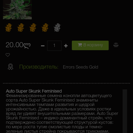
20.00ლ
В корзину
Производитель:
Errors Seeds Gold
Auto Super Skunk Feminised
Феминизированные семена конопли автоцветущего
сорта Auto Super Skunk Feminised знамениты
интенсивными темпами развития и щедрой
урожайностью. Даже в идеальных условиях ростки
вряд ли удивят внушительными размерами. Auto Super
Skunk Feminised – индико-доминантный стрейн, что
подтверждено соответствующей структурой кустов:
по мере роста тугие смолистые плоды и темно-
зеленые листья стрейна покрываются трихомами,