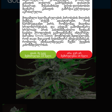
GOLD
კანაფის თესლის გამოყენებას დასათეს
მასალად, შესაბამისად დღეს-დღეისობით
მცენარე კანაფის გაზრდა/კულტივაცა
აკრძალულია.
მოცემული ხელშეკრულების პირობების მიღების
შემდეგ, თქვენ ადასტურებთ, რომ
წარმოადგენთ პირს, რომელმაც მიაღწია
სრულწლოვნებას, და აქედან გამომდინარე
სრულიად არის პასუხისმგებელი ჩვენგან
ნაყიდი პროდუქტის გამოყენებაზე. ინტერნეტ-
მარაზია
"Errors-Seeds"
მოუწოდებს მყიდველებს,
რომ თავი შეიკავონ ნებისმიერი ქმედებებისგან,
რომელიც ეწინააღმდეგება ჩვენი ქვეყნის
კანონმდებლობას.
დიახ, მე უკვე
არა, ჯერ არ
შემისრულდა 18 წელი
შემსრულებია 18 წელი