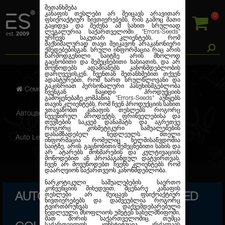
შეთანხმება
კანაფის თესლები არ შეიცავს არავითარ
0
ფსიქოაქტიურ ნივთიერებებს, რის გამოც მათი
გაყიდვა და შეძენა ამ სახით სრულიად
ლეგალურია საქართველოში.
"Errors-Seeds"
ურჩევს საკუთარ კლიენტებს, რომ
მაქსიმალურად თავი შეიკავონ არაკანონიერი
ქმედებებისგან. სრული ინფორმაცია რაც არის
წარმოდგენილი საიტზე არის მხოლოდ
გაცნობითი და შემეცნებითი ხასიათის, და არ
მოუწოდებს ადამიანებს კანონმდებლობის
დარღვევისკენ. ჩვენთან შეთანხმებით თქვენ
ადასტურებთ, რომ ხართ სრულწლოვანი და
გაკისრიათ პერსონალური პასუხისმგებლობა
Семена марихуаны
ჩვენგან ნაყიდი პროდუქციის
გამოყენებაზე.კომპანია
"Errors-Seeds"
აუწყებს
თავის კლიენტებს, რომ ჩვენ პროდუქციის სახით
ვთავაზობთ კანაფის თესლებს როგორც
Автоцветущие феминизированные
სუვენირულ პროდუქტს, ფრინველებისა და
თევზების საკვებ დანამატს და აგრეთვე
როგორც კოსმეტიკური საშუალებების
დასამზადებელ ნედლეულს. მთელი
Auto Lemon Skunk Feminised Gold
ინფორმაცია რომელიც ხელმისაწვდომია
საიტზე, არის გაცნობითი/შემეცნებითი სახის და
არ ატარებს მოხმარების და კულტივაციის
მოწოდებით ან პროპაგანდულ დატვირთვას.
ჩვენ არ მოვუწოდებთ ჩვენს კლიენტებს რომ
დაარღვიონ საქართვეოს კანონმდებლობა.
ნარკოტიკული საშუალებების საერთო
კონვენციის მიხედვით, მცენარე კანაფის
AUTO LEMON SKUNK FEMINISED
თესლები არ შეიცავს ფსიქოაქტიურ
ნივთიერებებს და დაშვეუბლია როგორც
ტვირთბრუნვას დაქვემდებარებული
ნედლეული მსოფლიოს უმეტეს სახელმწიფოში,
მათ შორის საქართველოშიც. თუმცა
საქართველოს კონსტიტუცია კრძალავს