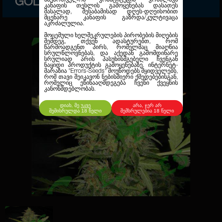
GOLD
კანაფის თესლის გამოყენებას დასათეს
მასალად, შესაბამისად დღეს-დღეისობით
მცენარე კანაფის გაზრდა/კულტივაცა
აკრძალულია.
მოცემული ხელშეკრულების პირობების მიღების
შემდეგ, თქვენ ადასტურებთ, რომ
წარმოადგენთ პირს, რომელმაც მიაღწია
სრულწლოვნებას, და აქედან გამომდინარე
სრულიად არის პასუხისმგებელი ჩვენგან
ნაყიდი პროდუქტის გამოყენებაზე. ინტერნეტ-
მარაზია
"Errors-Seeds"
მოუწოდებს მყიდველებს,
რომ თავი შეიკავონ ნებისმიერი ქმედებებისგან,
რომელიც ეწინააღმდეგება ჩვენი ქვეყნის
კანონმდებლობას.
დიახ, მე უკვე
არა, ჯერ არ
შემისრულდა 18 წელი
შემსრულებია 18 წელი