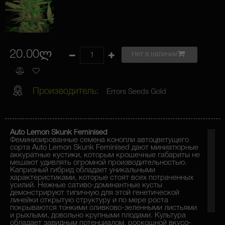
20.00ლ
Нет в наличии
Производитель:
Errors Seeds Gold
Auto Lemon Skunk Feminised
Феминизированные семена конопли автоцветущего
сорта Auto Lemon Skunk Feminised дают миниатюрные
аккуратные кустики, которым крошечные габариты не
мешают удивлять огромной производительностью.
Капризный гибрид обладает уникальными
характеристиками, которые стоят всех потраченных
усилий. Нежные сативо-доминантные кусты
демонстрируют типичную для этой генетической
линейки открытую структуру и по мере роста
покрываются тонкими оливково-зеленными листьями
и рыхлыми, довольно крупными плодами. Культура
обладает завидным потенциалом, роскошной вкусо-