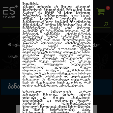
შეთანხმება
კანაფის თესლები არ შეიცავს არავითარ
0
ფსიქოაქტიურ ნივთიერებებს, რის გამოც მათი
გაყიდვა და შეძენა ამ სახით სრულიად
ლეგალურია საქართველოში.
"Errors-Seeds"
ურჩევს საკუთარ კლიენტებს, რომ
მაქსიმალურად თავი შეიკავონ არაკანონიერი
ქმედებებისგან. სრული ინფორმაცია რაც არის
წარმოდგენილი საიტზე არის მხოლოდ
გაცნობითი და შემეცნებითი ხასიათის, და არ
მოუწოდებს ადამიანებს კანონმდებლობის
დარღვევისკენ. ჩვენთან შეთანხმებით თქვენ
ადასტურებთ, რომ ხართ სრულწლოვანი და
გაკისრიათ პერსონალური პასუხისმგებლობა
თესლების კანაფი
სუვენირული პროდუქცია
ჩვენგან ნაყიდი პროდუქციის
გამოყენებაზე.კომპანია
"Errors-Seeds"
აუწყებს
თავის კლიენტებს, რომ ჩვენ პროდუქციის სახით
ვთავაზობთ კანაფის თესლებს როგორც
პანამა Red
სუვენირულ პროდუქტს, ფრინველებისა და
თევზების საკვებ დანამატს და აგრეთვე
როგორც კოსმეტიკური საშუალებების
დასამზადებელ ნედლეულს. მთელი
ინფორმაცია რომელიც ხელმისაწვდომია
საიტზე, არის გაცნობითი/შემეცნებითი სახის და
არ ატარებს მოხმარების და კულტივაციის
მოწოდებით ან პროპაგანდულ დატვირთვას.
ჩვენ არ მოვუწოდებთ ჩვენს კლიენტებს რომ
ᲞᲐᲜᲐᲛᲐ RED
დაარღვიონ საქართვეოს კანონმდებლობა.
ნარკოტიკული საშუალებების საერთო
კონვენციის მიხედვით, მცენარე კანაფის
თესლები არ შეიცავს ფსიქოაქტიურ
ნივთიერებებს და დაშვეუბლია როგორც
ტვირთბრუნვას დაქვემდებარებული
ნედლეული მსოფლიოს უმეტეს სახელმწიფოში,
მათ შორის საქართველოშიც. თუმცა
საქართველოს კონსტიტუცია კრძალავს