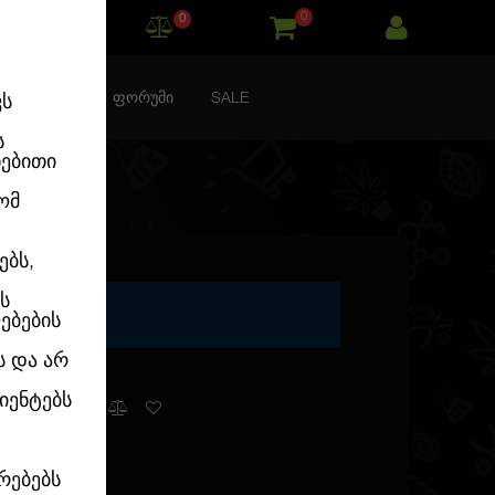
0
0
ᲙᲝᲜᲢᲐᲥᲢᲘ
ᲤᲝᲠᲣᲛᲘ
SALE
ვს
ს
ნებითი
ომ
ებს,
ს
ებების
ს და არ
იენტებს
გვაქვს
რებებს