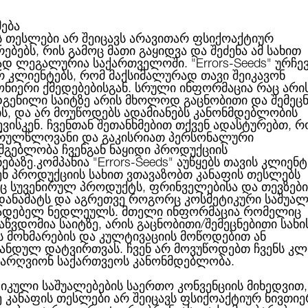
მება
ს თესლები არ შეიცავს არავითარ ფსიქოაქტიურ
ებებს, რის გამოც მათი გაყიდვა და შეძენა ამ სახით
ABOUT US
CATEGORIES
ᲑᲠᲔᲜᲓᲔᲑᲘ
ᲑᲚᲝᲒᲘ
ად ლეგალურია საქართველოში.
"Errors-Seeds"
ურჩე
რ კლიენტებს, რომ მაქსიმალურად თავი შეიკავონ
ონიერი ქმედებებისგან. სრული ინფორმაცია რაც არი
გენილი საიტზე არის მხოლოდ გაცნობითი და შემეც
ის, და არ მოუწოდებს ადამიანებს კანონმდებლობის
მიკროსკოპი
ქცია
ვისკენ. ჩვენთან შეთანხმებით თქვენ ადასტურებთ, რ
რულწლოვანი და გაკისრიათ პერსონალური
სმგებლობა ჩვენგან ნაყიდი პროდუქციის
ნებაზე.კომპანია
"Errors-Seeds"
აუწყებს თავის კლიენტ
ენ პროდუქციის სახით ვთავაზობთ კანაფის თესლებს
 სუვენირულ პროდუქტს, ფრინველებისა და თევზები
ᲛᲘᲙᲠᲝᲡᲙᲝᲞᲘ
 დანამატს და აგრეთვე როგორც კოსმეტიკური საშუალ
ადებელ ნედლეულს. მთელი ინფორმაცია რომელიც
აწვდომია საიტზე, არის გაცნობითი/შემეცნებითი სახი
ს მოხმარების და კულტივაციის მოწოდებით ან
ანდულ დატვირთვას. ჩვენ არ მოვუწოდებთ ჩვენს კლ
15.00ლ
არ 
არღვიონ საქართვეოს კანონმდებლობა.
ბრენდი:
იკული საშუალებების საერთო კონვენციის მიხედვით,
ე კანაფის თესლები არ შეიცავს ფსიქოაქტიურ ნივთიე