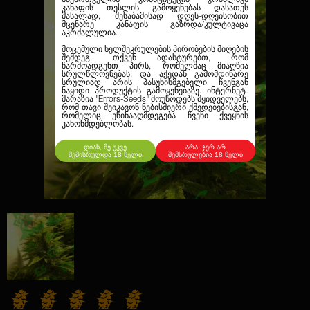
კანაფის თესლის გამოყენებას დასათეს
მასალად, შესაბამისად დღეს-დღეისობით
მცენარე კანაფის გაზრდა/კულტივაცა
აკრძალულია.
მოცემული ხელშეკრულების პირობების მიღების
შემდეგ, თქვენ ადასტურებთ, რომ
წარმოადგენთ პირს, რომელმაც მიაღწია
სრულწლოვნებას, და აქედან გამომდინარე
სრულიად არის პასუხისმგებელი ჩვენგან
ნაყიდი პროდუქტის გამოყენებაზე. ინტერნეტ-
მარაზია
"Errors-Seeds"
მოუწოდებს მყიდველებს,
რომ თავი შეიკავონ ნებისმიერი ქმედებებისგან,
რომელიც ეწინააღმდეგება ჩვენი ქვეყნის
კანონმდებლობას.
დიახ, მე უკვე
არა, ჯერ არ
შემისრულდა 18 წელი
შემსრულებია 18 წელი