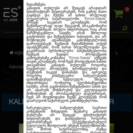
შეთანხმება
კანაფის თესლები არ შეიცავს არავითარ
0
ფსიქოაქტიურ ნივთიერებებს, რის გამოც მათი
გაყიდვა და შეძენა ამ სახით სრულიად
ლეგალურია საქართველოში.
"Errors-Seeds"
ურჩევს საკუთარ კლიენტებს, რომ
მაქსიმალურად თავი შეიკავონ არაკანონიერი
ქმედებებისგან. სრული ინფორმაცია რაც არის
წარმოდგენილი საიტზე არის მხოლოდ
გაცნობითი და შემეცნებითი ხასიათის, და არ
მოუწოდებს ადამიანებს კანონმდებლობის
დარღვევისკენ. ჩვენთან შეთანხმებით თქვენ
ადასტურებთ, რომ ხართ სრულწლოვანი და
გაკისრიათ პერსონალური პასუხისმგებლობა
თესლების კანაფი
ფემინიზირებული
ჩვენგან ნაყიდი პროდუქციის
გამოყენებაზე.კომპანია
"Errors-Seeds"
აუწყებს
თავის კლიენტებს, რომ ჩვენ პროდუქციის სახით
ვთავაზობთ კანაფის თესლებს როგორც
Kalichakra Feminised Silver
სუვენირულ პროდუქტს, ფრინველებისა და
თევზების საკვებ დანამატს და აგრეთვე
როგორც კოსმეტიკური საშუალებების
დასამზადებელ ნედლეულს. მთელი
ინფორმაცია რომელიც ხელმისაწვდომია
საიტზე, არის გაცნობითი/შემეცნებითი სახის და
არ ატარებს მოხმარების და კულტივაციის
მოწოდებით ან პროპაგანდულ დატვირთვას.
ჩვენ არ მოვუწოდებთ ჩვენს კლიენტებს რომ
KALICHAKRA FEMINISED SILVER
დაარღვიონ საქართვეოს კანონმდებლობა.
ნარკოტიკული საშუალებების საერთო
კონვენციის მიხედვით, მცენარე კანაფის
თესლები არ შეიცავს ფსიქოაქტიურ
ნივთიერებებს და დაშვეუბლია როგორც
ტვირთბრუნვას დაქვემდებარებული
ნედლეული მსოფლიოს უმეტეს სახელმწიფოში,
მათ შორის საქართველოშიც. თუმცა
საქართველოს კონსტიტუცია კრძალავს