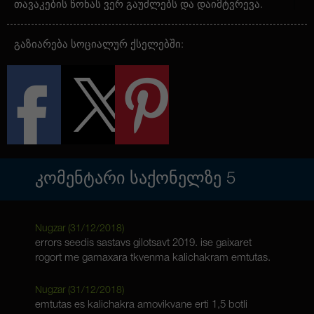
თავაკების წონას ვერ გაუძლებს და დაიმტვრევა.
ბუტონები აფრქვევენ ლაით პიტნის მაგვარ
არომატს, რომელსაც გააჩნია მშვენიერი
მატონიზირებელი ეფექტი. ამ სასიამოვნო
გაზიარება სოციალურ ქსელებში:
არომატის შეგრძნება თქვენ დამატებითი ხალისით
და სასიცოცხლო ძალებით აგავსებთ. ჰიბრიდი
შესანიშნავად წევს განწყობას, განდევნის
დეპრესიას და მოგანიჭებთ უდარდელობის
შეგრძნებას, რომელსაც უზრუნველყოფს მისი
საოცარი სატივური ეფექტ. ეს სტრეინი არის
აქტიური დასვენების იდეალური ვარიანტი.
ᲙᲝᲛᲔᲜᲢᲐᲠᲘ ᲡᲐᲥᲝᲜᲔᲚᲖᲔ
5
Nugzar (
31/12/2018
)
errors seedis sastavs gilotsavt 2019. ise gaixaret
rogort me gamaxara tkvenma kalichakram emtutas.
Nugzar (
31/12/2018
)
emtutas es kalichakra amovikvane erti 1,5 botli