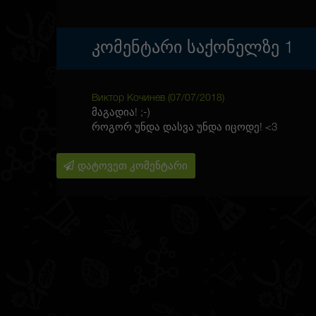
ᲙᲝᲛᲔᲜᲢᲐᲠᲘ ᲡᲐᲥᲝᲜᲔᲚᲖᲔ
1
Виктор Кочинев (
07/07/2018
)
მაგადია! ;-)
როგორ უნდა დასვა უნდა იცოდე! <3
დატოვეთ კომენტარი