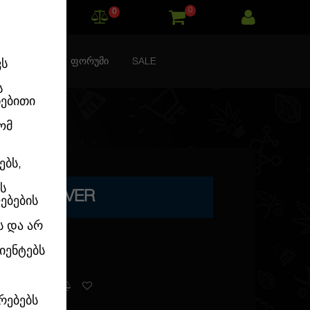
0
0
ᲙᲝᲜᲢᲐᲥᲢᲘ
ᲤᲝᲠᲣᲛᲘ
SALE
ვს
ს
ნებითი
ომ
ებს,
ს
LAR SILVER
ებების
ს და არ
იენტებს
ვაქვს
რებებს