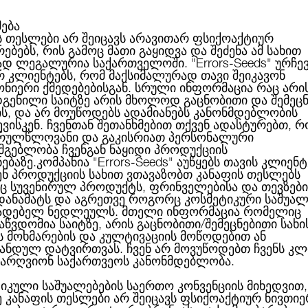
მება
ს თესლები არ შეიცავს არავითარ ფსიქოაქტიურ
ებებს, რის გამოც მათი გაყიდვა და შეძენა ამ სახით
ABOUT US
CATEGORIES
ᲑᲠᲔᲜᲓᲔᲑᲘ
ᲑᲚᲝᲒᲘ
ად ლეგალურია საქართველოში.
"Errors-Seeds"
ურჩე
რ კლიენტებს, რომ მაქსიმალურად თავი შეიკავონ
ონიერი ქმედებებისგან. სრული ინფორმაცია რაც არი
გენილი საიტზე არის მხოლოდ გაცნობითი და შემეც
ის, და არ მოუწოდებს ადამიანებს კანონმდებლობის
bleliceous Regular Silver
ვისკენ. ჩვენთან შეთანხმებით თქვენ ადასტურებთ, რ
რულწლოვანი და გაკისრიათ პერსონალური
სმგებლობა ჩვენგან ნაყიდი პროდუქციის
ნებაზე.კომპანია
"Errors-Seeds"
აუწყებს თავის კლიენტ
ენ პროდუქციის სახით ვთავაზობთ კანაფის თესლებს
 სუვენირულ პროდუქტს, ფრინველებისა და თევზები
BUBBLELICEOUS REGU
 დანამატს და აგრეთვე როგორც კოსმეტიკური საშუალ
ადებელ ნედლეულს. მთელი ინფორმაცია რომელიც
აწვდომია საიტზე, არის გაცნობითი/შემეცნებითი სახი
ს მოხმარების და კულტივაციის მოწოდებით ან
ანდულ დატვირთვას. ჩვენ არ მოვუწოდებთ ჩვენს კლ
არღვიონ საქართვეოს კანონმდებლობა.
3.50ლ
არ გ
იკული საშუალებების საერთო კონვენციის მიხედვით,
ე კანაფის თესლები არ შეიცავს ფსიქოაქტიურ ნივთიე