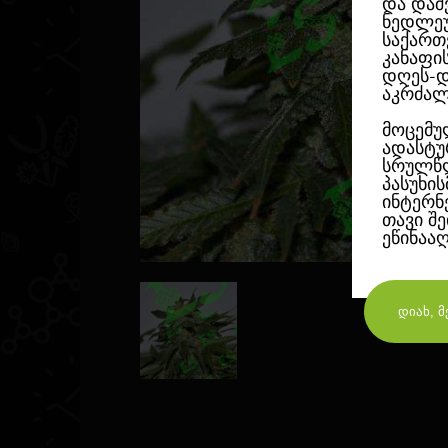
და დაშ
ნედლეუ
საქართ
კანაფი
დღეს-დ
აკრძალ
მოცემუ
ადასტუ
სრულწლ
პასუხი
ინტერნ
თავი შ
ეწინაა