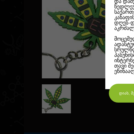
და დაშ
ნედლეუ
საქართ
კანაფი
დღეს-დ
აკრძალ
მოცემუ
ადასტუ
სრულწლ
პასუხი
ინტერნ
თავი შ
ეწინაა