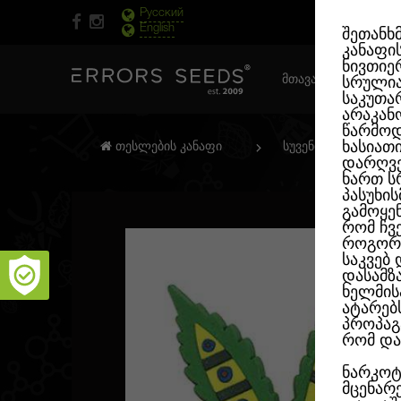
Русский
English
შეთანხ
კანაფი
ნივთიერ
ᲛᲗᲐᲕᲐᲠᲘ ᲒᲕᲔᲠᲓᲘ
სრული
საკუთა
არაკან
წარმოდ
ხასიათ
თესლების კანაფი
სუვენირული პროდუ
დარღვე
ხართ ს
პასუხი
გამოყე
რომ ჩვ
როგორც
საკვებ
დასამზ
ხელმის
ატარებ
პროპაგ
რომ და
ნარკოტ
მცენარ