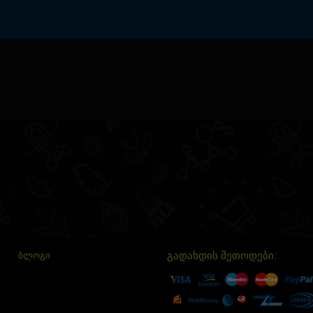
გადახდის მეთოდები:
ᲑᲚᲝᲒᲘ