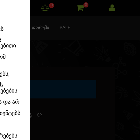
0
0
ᲙᲝᲜᲢᲐᲥᲢᲘ
ᲤᲝᲠᲣᲛᲘ
SALE
ვს
ს
ნებითი
ომ
ებს,
ს
EEDS
ებების
ს და არ
იენტებს
ვაქვს
რებებს