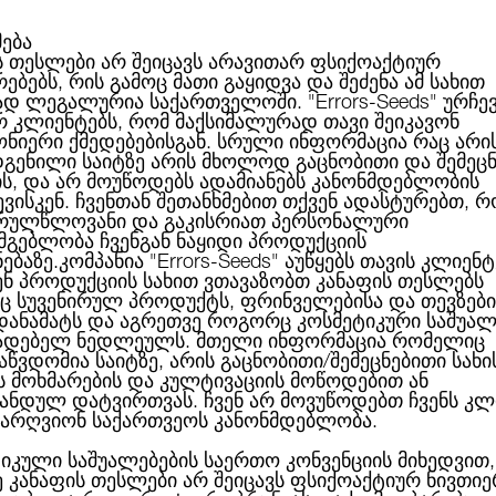
მება
ს თესლები არ შეიცავს არავითარ ფსიქოაქტიურ
ებებს, რის გამოც მათი გაყიდვა და შეძენა ამ სახით
ABOUT US
CATEGORIES
ᲑᲠᲔᲜᲓᲔᲑᲘ
ᲑᲚᲝᲒᲘ
ად ლეგალურია საქართველოში.
"Errors-Seeds"
ურჩე
რ კლიენტებს, რომ მაქსიმალურად თავი შეიკავონ
ონიერი ქმედებებისგან. სრული ინფორმაცია რაც არი
გენილი საიტზე არის მხოლოდ გაცნობითი და შემეც
ის, და არ მოუწოდებს ადამიანებს კანონმდებლობის
ბრელოკი Errors Seeds
ქცია
ვისკენ. ჩვენთან შეთანხმებით თქვენ ადასტურებთ, რ
რულწლოვანი და გაკისრიათ პერსონალური
სმგებლობა ჩვენგან ნაყიდი პროდუქციის
ნებაზე.კომპანია
"Errors-Seeds"
აუწყებს თავის კლიენტ
ენ პროდუქციის სახით ვთავაზობთ კანაფის თესლებს
 სუვენირულ პროდუქტს, ფრინველებისა და თევზები
ᲑᲠᲔᲚᲝᲙᲘ ERRORS S
 დანამატს და აგრეთვე როგორც კოსმეტიკური საშუალ
ადებელ ნედლეულს. მთელი ინფორმაცია რომელიც
აწვდომია საიტზე, არის გაცნობითი/შემეცნებითი სახი
ს მოხმარების და კულტივაციის მოწოდებით ან
ანდულ დატვირთვას. ჩვენ არ მოვუწოდებთ ჩვენს კლ
3.00ლ
არ გ
არღვიონ საქართვეოს კანონმდებლობა.
ბრენდი:
Errors Seeds Silver
იკული საშუალებების საერთო კონვენციის მიხედვით,
ე კანაფის თესლები არ შეიცავს ფსიქოაქტიურ ნივთიე