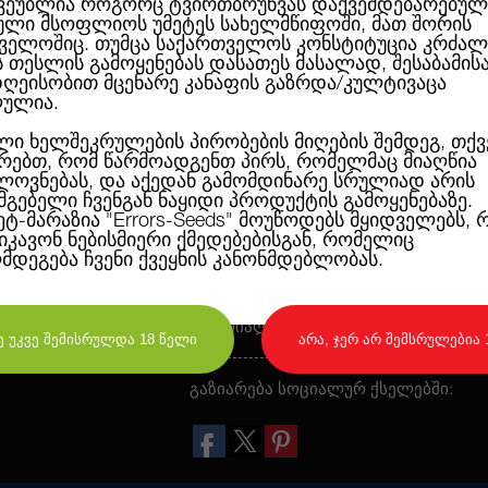
ვეუბლია როგორც ტვირთბრუნვას დაქვემდებარებულ
ლი მსოფლიოს უმეტეს სახელმწიფოში, მათ შორის
ველოშიც. თუმცა საქართველოს კონსტიტუცია კრძალ
ძვირფასო მეგობრებო! წარმოგიდგენ
ს თესლის გამოყენებას დასათეს მასალად, შესაბამის
ბრენდირებული ბრელოკს კომპანია "Er
ღეისობით მცენარე კანაფის გაზრდა/კულტივაცა
ფორმაში, რომელიც სპეციალურად გ
ულია.
სხვათა შორის, იგი შეძენილიათ იყ
არამედ ნებისმიერ თქვენთვის სასურ
ლი ხელშეკრულების პირობების მიღების შემდეგ, თქვ
ბრელოკი დამზადებულია სპეციალურ
რებთ, რომ წარმოადგენთ პირს, რომელმაც მიაღწია
უნიკალური ნათელი დიზაინი, რომლი
ოვნებას, და აქედან გამომდინარე სრულიად არის
იქნება მთელი წლის განმავლობაში 
სმგებელი ჩვენგან ნაყიდი პროდუქტის გამოყენებაზე.
ბრელოკი არსებითი ელემენტია ყოვ
ეტ-მარაზია
"Errors-Seeds"
მოუწოდებს მყიდველებს, 
დაგეხმარებათ არა მხოლოდ თქვენი გ
ეიკავონ ნებისმიერი ქმედებებისგან, რომელიც
გახდება თანამედროვე აქსესუარი და 
ღმდეგება ჩვენი ქვეყნის კანონმდებლობას.
და გარდა ამისა, ყველა ზემოაღნიშნ
შეასრულოს ანტი სტრესულ ფუნქციას 
და სასიამოვნო მასალის წყალობით 
დატრიალება როგორც ექსპანდერი
დიახ, მე უკვე შემისრულდა 18 წელი
არა, ჯერ არ შემსრულებია 
გაზიარება სოციალურ ქსელებში: