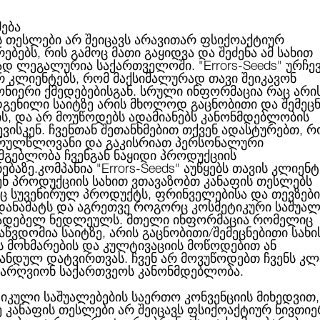
მება
ს თესლები არ შეიცავს არავითარ ფსიქოაქტიურ
ებებს, რის გამოც მათი გაყიდვა და შეძენა ამ სახით
ABOUT US
CATEGORIES
ᲑᲠᲔᲜᲓᲔᲑᲘ
ᲑᲚᲝᲒᲘ
ად ლეგალურია საქართველოში.
"Errors-Seeds"
ურჩე
რ კლიენტებს, რომ მაქსიმალურად თავი შეიკავონ
ონიერი ქმედებებისგან. სრული ინფორმაცია რაც არი
გენილი საიტზე არის მხოლოდ გაცნობითი და შემეც
ის, და არ მოუწოდებს ადამიანებს კანონმდებლობის
ვენ ზრდით - ჩვენ ვიზრდებით!
ვისკენ. ჩვენთან შეთანხმებით თქვენ ადასტურებთ, რ
რულწლოვანი და გაკისრიათ პერსონალური
სმგებლობა ჩვენგან ნაყიდი პროდუქციის
ნებაზე.კომპანია
"Errors-Seeds"
აუწყებს თავის კლიენტ
ენ პროდუქციის სახით ვთავაზობთ კანაფის თესლებს
 სუვენირულ პროდუქტს, ფრინველებისა და თევზები
 დანამატს და აგრეთვე როგორც კოსმეტიკური საშუალ
ადებელ ნედლეულს. მთელი ინფორმაცია რომელიც
აწვდომია საიტზე, არის გაცნობითი/შემეცნებითი სახი
ებით!
ს მოხმარების და კულტივაციის მოწოდებით ან
ანდულ დატვირთვას. ჩვენ არ მოვუწოდებთ ჩვენს კლ
არღვიონ საქართვეოს კანონმდებლობა.
იკული საშუალებების საერთო კონვენციის მიხედვით,
ბთ მშვენიერ ამბავს: 9 ივლისს Errors Seeds აღნიშნავს თავის
ე კანაფის თესლები არ შეიცავს ფსიქოაქტიურ ნივთიე