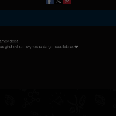
gamovidoda.
elas girchevt damwyebsac da gamocdilebsac❤️