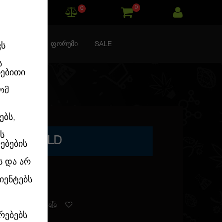
0
0
ᲙᲝᲜᲢᲐᲥᲢᲘ
ᲤᲝᲠᲣᲛᲘ
SALE
ვს
ს
ნებითი
ომ
ებს,
ს
ISED GOLD
ებების
ს და არ
იენტებს
გვაქვს
რებებს