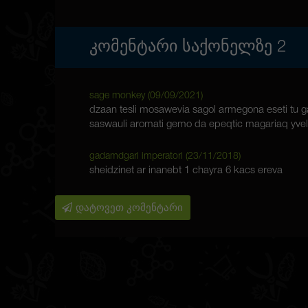
ᲙᲝᲛᲔᲜᲢᲐᲠᲘ ᲡᲐᲥᲝᲜᲔᲚᲖᲔ
2
sage monkey (
09/09/2021
)
dzaan tesli mosawevia sagol armegona eseti tu 
saswauli aromati gemo da epeqtic magariaq yv
gadamdgari imperatori (
23/11/2018
)
sheidzinet ar inanebt 1 chayra 6 kacs ereva
დატოვეთ კომენტარი