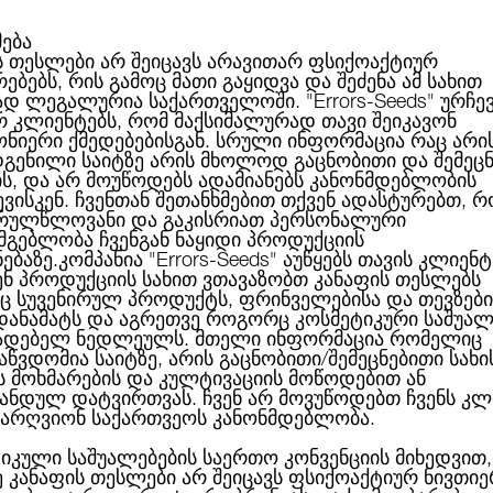
მება
ს თესლები არ შეიცავს არავითარ ფსიქოაქტიურ
ებებს, რის გამოც მათი გაყიდვა და შეძენა ამ სახით
ABOUT US
CATEGORIES
ᲑᲠᲔᲜᲓᲔᲑᲘ
ᲑᲚᲝᲒᲘ
ად ლეგალურია საქართველოში.
"Errors-Seeds"
ურჩე
რ კლიენტებს, რომ მაქსიმალურად თავი შეიკავონ
ონიერი ქმედებებისგან. სრული ინფორმაცია რაც არი
გენილი საიტზე არის მხოლოდ გაცნობითი და შემეც
ის, და არ მოუწოდებს ადამიანებს კანონმდებლობის
Black Domina Feminised Gold
ვისკენ. ჩვენთან შეთანხმებით თქვენ ადასტურებთ, რ
რულწლოვანი და გაკისრიათ პერსონალური
სმგებლობა ჩვენგან ნაყიდი პროდუქციის
ნებაზე.კომპანია
"Errors-Seeds"
აუწყებს თავის კლიენტ
ენ პროდუქციის სახით ვთავაზობთ კანაფის თესლებს
 სუვენირულ პროდუქტს, ფრინველებისა და თევზები
BLACK DOMINA FEMIN
 დანამატს და აგრეთვე როგორც კოსმეტიკური საშუალ
ადებელ ნედლეულს. მთელი ინფორმაცია რომელიც
აწვდომია საიტზე, არის გაცნობითი/შემეცნებითი სახი
ს მოხმარების და კულტივაციის მოწოდებით ან
ანდულ დატვირთვას. ჩვენ არ მოვუწოდებთ ჩვენს კლ
არღვიონ საქართვეოს კანონმდებლობა.
27.00ლ
არ 
იკული საშუალებების საერთო კონვენციის მიხედვით,
ე კანაფის თესლები არ შეიცავს ფსიქოაქტიურ ნივთიე