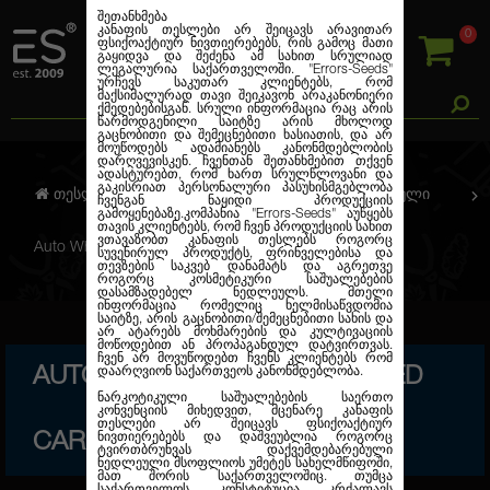
შეთანხმება
კანაფის თესლები არ შეიცავს არავითარ
0
ფსიქოაქტიურ ნივთიერებებს, რის გამოც მათი
გაყიდვა და შეძენა ამ სახით სრულიად
ლეგალურია საქართველოში.
"Errors-Seeds"
ურჩევს საკუთარ კლიენტებს, რომ
მაქსიმალურად თავი შეიკავონ არაკანონიერი
ქმედებებისგან. სრული ინფორმაცია რაც არის
წარმოდგენილი საიტზე არის მხოლოდ
გაცნობითი და შემეცნებითი ხასიათის, და არ
მოუწოდებს ადამიანებს კანონმდებლობის
დარღვევისკენ. ჩვენთან შეთანხმებით თქვენ
ადასტურებთ, რომ ხართ სრულწლოვანი და
გაკისრიათ პერსონალური პასუხისმგებლობა
თესლების კანაფი
ავტო. ფემინიზირებული
ჩვენგან ნაყიდი პროდუქციის
გამოყენებაზე.კომპანია
"Errors-Seeds"
აუწყებს
თავის კლიენტებს, რომ ჩვენ პროდუქციის სახით
ვთავაზობთ კანაფის თესლებს როგორც
Auto White Widow Feminised Carpathians Seeds
სუვენირულ პროდუქტს, ფრინველებისა და
თევზების საკვებ დანამატს და აგრეთვე
როგორც კოსმეტიკური საშუალებების
დასამზადებელ ნედლეულს. მთელი
ინფორმაცია რომელიც ხელმისაწვდომია
საიტზე, არის გაცნობითი/შემეცნებითი სახის და
არ ატარებს მოხმარების და კულტივაციის
მოწოდებით ან პროპაგანდულ დატვირთვას.
ჩვენ არ მოვუწოდებთ ჩვენს კლიენტებს რომ
AUTO WHITE WIDOW FEMINISED
დაარღვიონ საქართვეოს კანონმდებლობა.
ნარკოტიკული საშუალებების საერთო
კონვენციის მიხედვით, მცენარე კანაფის
თესლები არ შეიცავს ფსიქოაქტიურ
CARPATHIANS SEEDS
ნივთიერებებს და დაშვეუბლია როგორც
ტვირთბრუნვას დაქვემდებარებული
ნედლეული მსოფლიოს უმეტეს სახელმწიფოში,
მათ შორის საქართველოშიც. თუმცა
საქართველოს კონსტიტუცია კრძალავს