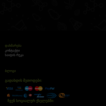
ᲓᲐᲮᲛᲐᲠᲔᲑᲐ
კონტაქტი
საიტის რუკა
ᲑᲚᲝᲒᲘ
გადახდის მეთოდები:
ჩვენ სოციალურ ქსელებში: