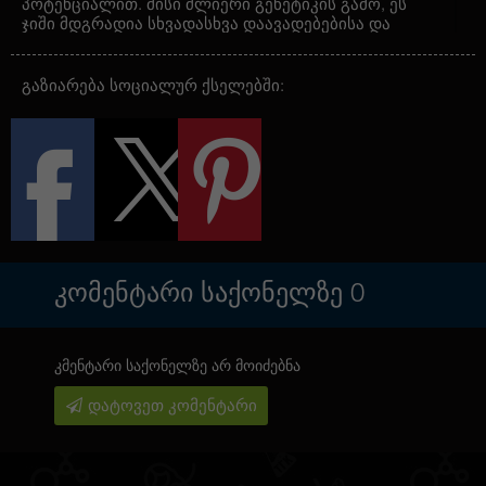
პოტენციალით. მისი ძლიერი გენეტიკის გამო, ეს
ჯიში მდგრადია სხვადასხვა დაავადებებისა და
პარაზიტების მიმართ. სასიამოვნო ციტრუსის
არომატი და მძლავრი დამამშვიდებელი ეფექტი
დაგეხმარებათ მიწიერი ვნებებისგან
გაზიარება სოციალურ ქსელებში:
განთავისუფლებაში და საკუთარ სიმშვიდესა და
გონებაში გადაგაგდებთ. ეს მცენარე შეუცვლელია
ნებისმიერ სიტუაციაში სიამოვნების მისაღებად.
ᲙᲝᲛᲔᲜᲢᲐᲠᲘ ᲡᲐᲥᲝᲜᲔᲚᲖᲔ
0
კმენტარი საქონელზე არ მოიძებნა
დატოვეთ კომენტარი