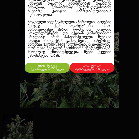
კანაფის თესლის გამოყენებას დასათეს
მასალად, შესაბამისად დღეს-დღეისობით
მცენარე კანაფის გაზრდა/კულტივაცა
აკრძალულია.
მოცემული ხელშეკრულების პირობების მიღების
შემდეგ, თქვენ ადასტურებთ, რომ
წარმოადგენთ პირს, რომელმაც მიაღწია
სრულწლოვნებას, და აქედან გამომდინარე
სრულიად არის პასუხისმგებელი ჩვენგან
ნაყიდი პროდუქტის გამოყენებაზე. ინტერნეტ-
მარაზია
"Errors-Seeds"
მოუწოდებს მყიდველებს,
რომ თავი შეიკავონ ნებისმიერი ქმედებებისგან,
რომელიც ეწინააღმდეგება ჩვენი ქვეყნის
კანონმდებლობას.
დიახ, მე უკვე
არა, ჯერ არ
შემისრულდა 18 წელი
შემსრულებია 18 წელი