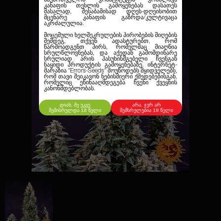
კანაფის თესლის გამოყენებას დასათეს
მასალად, შესაბამისად დღეს-დღეისობით
მცენარე კანაფის გაზრდა/კულტივაცა
აკრძალულია.
მოცემული ხელშეკრულების პირობების მიღების
შემდეგ, თქვენ ადასტურებთ, რომ
წარმოადგენთ პირს, რომელმაც მიაღწია
სრულწლოვნებას, და აქედან გამომდინარე
სრულიად არის პასუხისმგებელი ჩვენგან
ნაყიდი პროდუქტის გამოყენებაზე. ინტერნეტ-
მარაზია
"Errors-Seeds"
მოუწოდებს მყიდველებს,
რომ თავი შეიკავონ ნებისმიერი ქმედებებისგან,
რომელიც ეწინააღმდეგება ჩვენი ქვეყნის
კანონმდებლობას.
დიახ, მე უკვე
არა, ჯერ არ
შემისრულდა 18 წელი
შემსრულებია 18 წელი