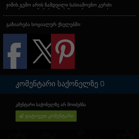
ჯიშის გემო არის ნამდვილი სასიამოვნო კერძი
ხილისა და კენკრის გემოს მოყვარულთათვის.
სუსტი წყლით და ტკბილი კენკრის ნოტები ქმნიან
მდიდარ და გამამხნევებელ გემოს, რომელიც არ
გაზიარება სოციალურ ქსელებში:
დატოვებს გულგრილს.
CBD შემცველობა ამ ჯიშში არის 1%, რაც ზრდის
ეფექტის რბილობას და ეხმარება ზედმეტი
შფოთვისა და ავადმყოფობის მინიმიზაციას.
ხანდახან მოსავალი შეიძლება მოიპოვოთ 70
დღეში თესვის შემდეგ, მცენარეები აღწევენ
სიმაღლეს 120-140 სმ და ამიტომ ეს ჯიში
შესაფერისია როგორც შინაგანი, ასევე გარე
მოყვანისთვის. მისი ნაყოფიერება 550 გ/მ²-მდე
ᲙᲝᲛᲔᲜᲢᲐᲠᲘ ᲡᲐᲥᲝᲜᲔᲚᲖᲔ
0
აღწევს, რაც შესანიშნავ შედეგებს აჩვენებს სწორი
მოვლის შემთხვევაში.
Watermelon Zkittlez Autoflowering არის იდეალური
კმენტარი საქონელზე არ მოიძებნა
არჩევანი მათთვის, ვინც სურს დააგემოვნოს
შესანიშნავი გემო, კარგი მოსავალი და
დატოვეთ კომენტარი
დამამშვიდებელი ეფექტი მოკლე დროში.