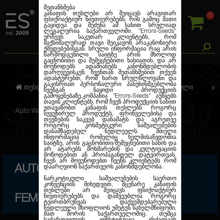
შეთანხმება
კანაფის თესლები არ შეიცავს არავითარ
0
ფსიქოაქტიურ ნივთიერებებს, რის გამოც მათი
გაყიდვა და შეძენა ამ სახით სრულიად
ლეგალურია საქართველოში.
"Errors-Seeds"
ურჩევს საკუთარ კლიენტებს, რომ
მაქსიმალურად თავი შეიკავონ არაკანონიერი
ქმედებებისგან. სრული ინფორმაცია რაც არის
წარმოდგენილი საიტზე არის მხოლოდ
გაცნობითი და შემეცნებითი ხასიათის, და არ
მოუწოდებს ადამიანებს კანონმდებლობის
დარღვევისკენ. ჩვენთან შეთანხმებით თქვენ
ადასტურებთ, რომ ხართ სრულწლოვანი და
გაკისრიათ პერსონალური პასუხისმგებლობა
თესლების კანაფი
ავტო. ფემინიზირებული
ჩვენგან ნაყიდი პროდუქციის
გამოყენებაზე.კომპანია
"Errors-Seeds"
აუწყებს
თავის კლიენტებს, რომ ჩვენ პროდუქციის სახით
ვთავაზობთ კანაფის თესლებს როგორც
Auto Watermelon Zkittlez Feminised
სუვენირულ პროდუქტს, ფრინველებისა და
თევზების საკვებ დანამატს და აგრეთვე
როგორც კოსმეტიკური საშუალებების
დასამზადებელ ნედლეულს. მთელი
ინფორმაცია რომელიც ხელმისაწვდომია
საიტზე, არის გაცნობითი/შემეცნებითი სახის და
არ ატარებს მოხმარების და კულტივაციის
მოწოდებით ან პროპაგანდულ დატვირთვას.
ჩვენ არ მოვუწოდებთ ჩვენს კლიენტებს რომ
AUTO WATERMELON ZKITTLEZ
დაარღვიონ საქართვეოს კანონმდებლობა.
ნარკოტიკული საშუალებების საერთო
კონვენციის მიხედვით, მცენარე კანაფის
თესლები არ შეიცავს ფსიქოაქტიურ
FEMINISED
ნივთიერებებს და დაშვეუბლია როგორც
ტვირთბრუნვას დაქვემდებარებული
ნედლეული მსოფლიოს უმეტეს სახელმწიფოში,
მათ შორის საქართველოშიც. თუმცა
საქართველოს კონსტიტუცია კრძალავს