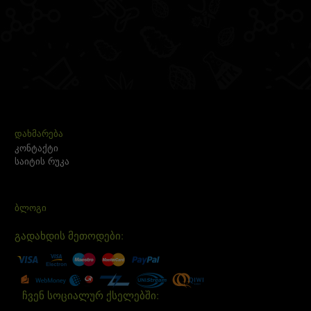
ᲓᲐᲮᲛᲐᲠᲔᲑᲐ
კონტაქტი
საიტის რუკა
ᲑᲚᲝᲒᲘ
გადახდის მეთოდები:
ჩვენ სოციალურ ქსელებში: