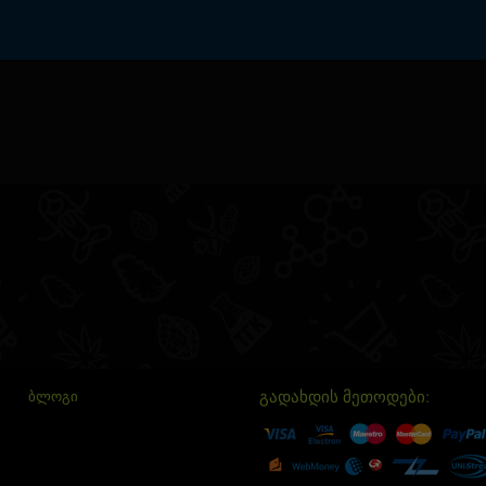
გადახდის მეთოდები:
ᲑᲚᲝᲒᲘ