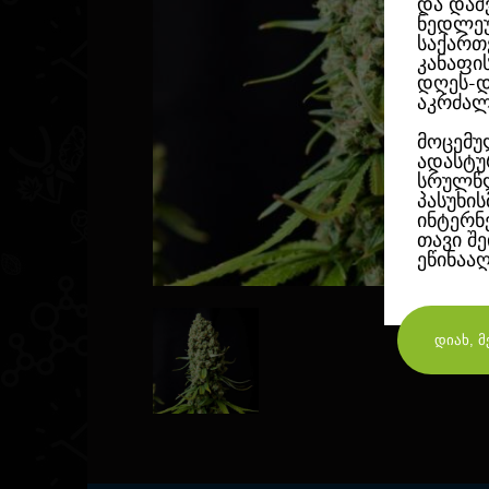
და დაშ
ნედლეუ
საქართ
კანაფი
დღეს-დ
აკრძალ
მოცემუ
ადასტუ
სრულწლ
პასუხი
ინტერნ
თავი შ
ეწინაა