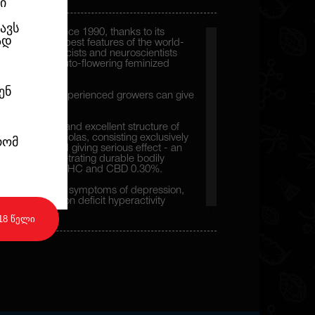
ი
ავს
of cannabis since 1990, thanks to its
ად
ualities. The best features of the world-
Seeds geneticists and neuroscientists
eate exclusive auto-flowering feminized
ენ
ands of less experienced growers can give
cences.
owth pattern and excellent structure of
oducing large colas, consisting exclusively
რომ
ry resinous and giving serious effect - an
llowed by penetrating durable bodily
, almost 20% of THC and CBD 0.30%.
e to relieve the symptoms of depression,
nxiety, attention deficit hyperactivity
18 წელი