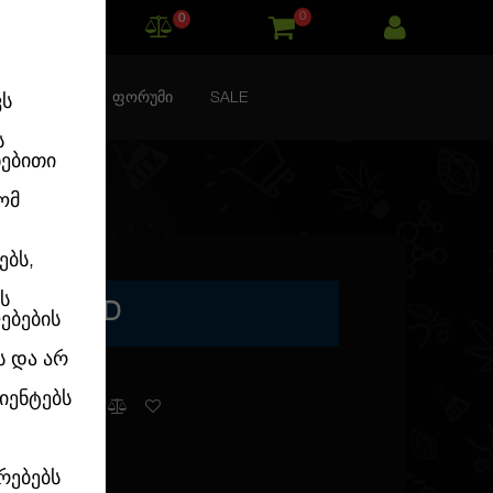
0
0
ᲙᲝᲜᲢᲐᲥᲢᲘ
ᲤᲝᲠᲣᲛᲘ
SALE
ვს
ს
ნებითი
ომ
ებს,
ს
EMINISED
ებების
ს და არ
იენტებს
გვაქვს
რებებს