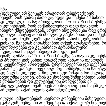
მება
ს თესლები არ შეიცავს არავითარ ფსიქოაქტიურ
ებებს, რის გამოც მათი გაყიდვა და შეძენა ამ სახით
ABOUT US
CATEGORIES
ᲑᲠᲔᲜᲓᲔᲑᲘ
ᲑᲚᲝᲒᲘ
ად ლეგალურია საქართველოში.
"Errors-Seeds"
ურჩე
რ კლიენტებს, რომ მაქსიმალურად თავი შეიკავონ
ონიერი ქმედებებისგან. სრული ინფორმაცია რაც არი
გენილი საიტზე არის მხოლოდ გაცნობითი და შემეც
ის, და არ მოუწოდებს ადამიანებს კანონმდებლობის
Auto Super Skunk Feminised
ბული
ვისკენ. ჩვენთან შეთანხმებით თქვენ ადასტურებთ, რ
რულწლოვანი და გაკისრიათ პერსონალური
სმგებლობა ჩვენგან ნაყიდი პროდუქციის
ნებაზე.კომპანია
"Errors-Seeds"
აუწყებს თავის კლიენტ
ენ პროდუქციის სახით ვთავაზობთ კანაფის თესლებს
 სუვენირულ პროდუქტს, ფრინველებისა და თევზები
AUTO SUPER SKUNK F
 დანამატს და აგრეთვე როგორც კოსმეტიკური საშუალ
ადებელ ნედლეულს. მთელი ინფორმაცია რომელიც
აწვდომია საიტზე, არის გაცნობითი/შემეცნებითი სახი
ს მოხმარების და კულტივაციის მოწოდებით ან
ანდულ დატვირთვას. ჩვენ არ მოვუწოდებთ ჩვენს კლ
72.00ლ
არ 
არღვიონ საქართვეოს კანონმდებლობა.
ბრენდი:
Neuroseeds
იკული საშუალებების საერთო კონვენციის მიხედვით,
ე კანაფის თესლები არ შეიცავს ფსიქოაქტიურ ნივთიე