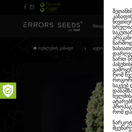
Русский
English
შეთანხ
კანაფი
ნივთიერ
ᲛᲗᲐᲕᲐᲠᲘ ᲒᲕᲔᲠᲓᲘ
სრული
საკუთა
არაკან
წარმოდ
ხასიათ
თესლების კანაფი
ავტო. ფემინიზირე
დარღვე
ხართ ს
პასუხი
გამოყე
რომ ჩვ
როგორც
საკვებ
დასამზ
ხელმის
ატარებ
პროპაგ
რომ და
ნარკოტ
მცენარ