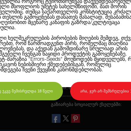
ვეუბლია როგორც ტვირთბრუნვას დაქვემდებარებულ
ლი მსოფლიოს უმეტეს სახელმწიფოში, მათ შორის
ველოშიც. თუმცა საქართველოს კონსტიტუცია კრძალ
Super Skunk has brought delight to lovers 
ს თესლის გამოყენებას დასათეს მასალად, შესაბამის
superenergetic, super power, superaroma q
ღეისობით მცენარე კანაფის გაზრდა/კულტივაცა
famous Super Skunk were mixed by Neuro 
with energetic varieties of Ruderalis to cr
ულია.
cannabis cultivar.
ლი ხელშეკრულების პირობების მიღების შემდეგ, თქვ
Our Auto Super Skunk seeds even in the h
რებთ, რომ წარმოადგენთ პირს, რომელმაც მიაღწია
excellent yields of solid, sparkling inflores
ოვნებას, და აქედან გამომდინარე სრულიად არის
Auto Super Skunk produces a consistent gr
სმგებელი ჩვენგან ნაყიდი პროდუქტის გამოყენებაზე.
inflorescences. It is short and compact, pr
ეტ-მარაზია
"Errors-Seeds"
მოუწოდებს მყიდველებს, 
of sticky resin cups. Its buds are sweet, ve
ეიკავონ ნებისმიერი ქმედებებისგან, რომელიც
immediate and powerful cerebral effect fo
ღმდეგება ჩვენი ქვეყნის კანონმდებლობას.
"stone", thanks to 80% content of Indica
We recommend this variety for medical us
absence of appetite, nausea, pain, stress, a
disorder, asthma and hypertension.
დიახ, მე უკვე შემისრულდა 18 წელი
არა, ჯერ არ შემსრულებია 
გაზიარება სოციალურ ქსელებში: