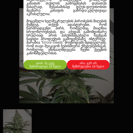
კანაფის თესლის გამოყენებას დასათეს
მასალად, შესაბამისად დღეს-დღეისობით
მცენარე კანაფის გაზრდა/კულტივაცა
აკრძალულია.
მოცემული ხელშეკრულების პირობების მიღების
შემდეგ, თქვენ ადასტურებთ, რომ
წარმოადგენთ პირს, რომელმაც მიაღწია
სრულწლოვნებას, და აქედან გამომდინარე
სრულიად არის პასუხისმგებელი ჩვენგან
ნაყიდი პროდუქტის გამოყენებაზე. ინტერნეტ-
მარაზია
"Errors-Seeds"
მოუწოდებს მყიდველებს,
რომ თავი შეიკავონ ნებისმიერი ქმედებებისგან,
რომელიც ეწინააღმდეგება ჩვენი ქვეყნის
კანონმდებლობას.
დიახ, მე უკვე
არა, ჯერ არ
შემისრულდა 18 წელი
შემსრულებია 18 წელი