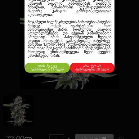
კანაფის თესლის გამოყენებას დასათეს
მასალად, შესაბამისად დღეს-დღეისობით
მცენარე კანაფის გაზრდა/კულტივაცა
აკრძალულია.
მოცემული ხელშეკრულების პირობების მიღების
შემდეგ, თქვენ ადასტურებთ, რომ
წარმოადგენთ პირს, რომელმაც მიაღწია
სრულწლოვნებას, და აქედან გამომდინარე
სრულიად არის პასუხისმგებელი ჩვენგან
ნაყიდი პროდუქტის გამოყენებაზე. ინტერნეტ-
მარაზია
"Errors-Seeds"
მოუწოდებს მყიდველებს,
რომ თავი შეიკავონ ნებისმიერი ქმედებებისგან,
რომელიც ეწინააღმდეგება ჩვენი ქვეყნის
კანონმდებლობას.
დიახ, მე უკვე
არა, ჯერ არ
შემისრულდა 18 წელი
შემსრულებია 18 წელი