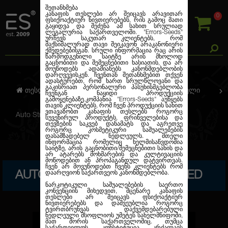
შეთანხმება
კანაფის თესლები არ შეიცავს არავითარ
0
ფსიქოაქტიურ ნივთიერებებს, რის გამოც მათი
გაყიდვა და შეძენა ამ სახით სრულიად
ლეგალურია საქართველოში.
"Errors-Seeds"
ურჩევს საკუთარ კლიენტებს, რომ
მაქსიმალურად თავი შეიკავონ არაკანონიერი
ქმედებებისგან. სრული ინფორმაცია რაც არის
წარმოდგენილი საიტზე არის მხოლოდ
გაცნობითი და შემეცნებითი ხასიათის, და არ
მოუწოდებს ადამიანებს კანონმდებლობის
დარღვევისკენ. ჩვენთან შეთანხმებით თქვენ
ადასტურებთ, რომ ხართ სრულწლოვანი და
გაკისრიათ პერსონალური პასუხისმგებლობა
თესლების კანაფი
ავტო. ფემინიზირებული
ჩვენგან ნაყიდი პროდუქციის
გამოყენებაზე.კომპანია
"Errors-Seeds"
აუწყებს
თავის კლიენტებს, რომ ჩვენ პროდუქციის სახით
ვთავაზობთ კანაფის თესლებს როგორც
Auto Stress Brake Feminised
სუვენირულ პროდუქტს, ფრინველებისა და
თევზების საკვებ დანამატს და აგრეთვე
როგორც კოსმეტიკური საშუალებების
დასამზადებელ ნედლეულს. მთელი
ინფორმაცია რომელიც ხელმისაწვდომია
საიტზე, არის გაცნობითი/შემეცნებითი სახის და
არ ატარებს მოხმარების და კულტივაციის
მოწოდებით ან პროპაგანდულ დატვირთვას.
ჩვენ არ მოვუწოდებთ ჩვენს კლიენტებს რომ
AUTO STRESS BRAKE FEMINISED
დაარღვიონ საქართვეოს კანონმდებლობა.
ნარკოტიკული საშუალებების საერთო
კონვენციის მიხედვით, მცენარე კანაფის
თესლები არ შეიცავს ფსიქოაქტიურ
ნივთიერებებს და დაშვეუბლია როგორც
ტვირთბრუნვას დაქვემდებარებული
ნედლეული მსოფლიოს უმეტეს სახელმწიფოში,
მათ შორის საქართველოშიც. თუმცა
საქართველოს კონსტიტუცია კრძალავს