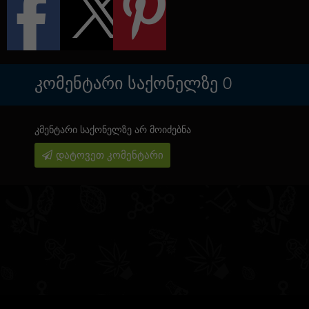
ᲙᲝᲛᲔᲜᲢᲐᲠᲘ ᲡᲐᲥᲝᲜᲔᲚᲖᲔ
0
კმენტარი საქონელზე არ მოიძებნა
დატოვეთ კომენტარი