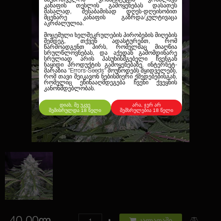
კანაფის თესლის გამოყენებას დასათეს
მასალად, შესაბამისად დღეს-დღეისობით
მცენარე კანაფის გაზრდა/კულტივაცა
აკრძალულია.
მოცემული ხელშეკრულების პირობების მიღების
შემდეგ, თქვენ ადასტურებთ, რომ
წარმოადგენთ პირს, რომელმაც მიაღწია
სრულწლოვნებას, და აქედან გამომდინარე
სრულიად არის პასუხისმგებელი ჩვენგან
ნაყიდი პროდუქტის გამოყენებაზე. ინტერნეტ-
მარაზია
"Errors-Seeds"
მოუწოდებს მყიდველებს,
რომ თავი შეიკავონ ნებისმიერი ქმედებებისგან,
რომელიც ეწინააღმდეგება ჩვენი ქვეყნის
კანონმდებლობას.
დიახ, მე უკვე
არა, ჯერ არ
შემისრულდა 18 წელი
შემსრულებია 18 წელი