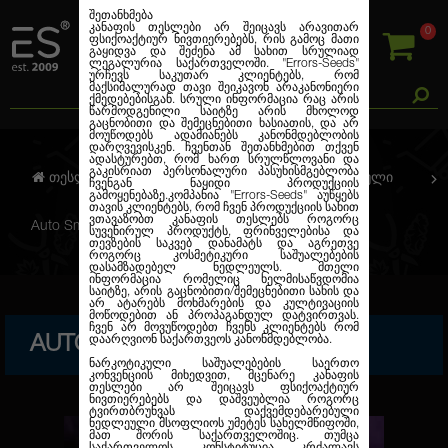
შეთანხმება
კანაფის თესლები არ შეიცავს არავითარ
0
ფსიქოაქტიურ ნივთიერებებს, რის გამოც მათი
გაყიდვა და შეძენა ამ სახით სრულიად
ლეგალურია საქართველოში.
"Errors-Seeds"
ურჩევს საკუთარ კლიენტებს, რომ
მაქსიმალურად თავი შეიკავონ არაკანონიერი
ქმედებებისგან. სრული ინფორმაცია რაც არის
წარმოდგენილი საიტზე არის მხოლოდ
გაცნობითი და შემეცნებითი ხასიათის, და არ
მოუწოდებს ადამიანებს კანონმდებლობის
დარღვევისკენ. ჩვენთან შეთანხმებით თქვენ
ადასტურებთ, რომ ხართ სრულწლოვანი და
გაკისრიათ პერსონალური პასუხისმგებლობა
თესლების კანაფი
ავტო. ფემინიზირებული
ჩვენგან ნაყიდი პროდუქციის
გამოყენებაზე.კომპანია
"Errors-Seeds"
აუწყებს
თავის კლიენტებს, რომ ჩვენ პროდუქციის სახით
ვთავაზობთ კანაფის თესლებს როგორც
Auto Smoothie Feminised
სუვენირულ პროდუქტს, ფრინველებისა და
თევზების საკვებ დანამატს და აგრეთვე
როგორც კოსმეტიკური საშუალებების
დასამზადებელ ნედლეულს. მთელი
ინფორმაცია რომელიც ხელმისაწვდომია
საიტზე, არის გაცნობითი/შემეცნებითი სახის და
არ ატარებს მოხმარების და კულტივაციის
მოწოდებით ან პროპაგანდულ დატვირთვას.
ჩვენ არ მოვუწოდებთ ჩვენს კლიენტებს რომ
AUTO SMOOTHIE FEMINISED
დაარღვიონ საქართვეოს კანონმდებლობა.
ნარკოტიკული საშუალებების საერთო
კონვენციის მიხედვით, მცენარე კანაფის
თესლები არ შეიცავს ფსიქოაქტიურ
ნივთიერებებს და დაშვეუბლია როგორც
ტვირთბრუნვას დაქვემდებარებული
ნედლეული მსოფლიოს უმეტეს სახელმწიფოში,
მათ შორის საქართველოშიც. თუმცა
საქართველოს კონსტიტუცია კრძალავს