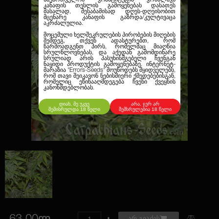
კანაფის თესლის გამოყენებას დასათეს
მასალად, შესაბამისად დღეს-დღეისობით
მცენარე კანაფის გაზრდა/კულტივაცა
აკრძალულია.
მოცემული ხელშეკრულების პირობების მიღების
შემდეგ, თქვენ ადასტურებთ, რომ
წარმოადგენთ პირს, რომელმაც მიაღწია
სრულწლოვნებას, და აქედან გამომდინარე
სრულიად არის პასუხისმგებელი ჩვენგან
ნაყიდი პროდუქტის გამოყენებაზე. ინტერნეტ-
მარაზია
"Errors-Seeds"
მოუწოდებს მყიდველებს,
რომ თავი შეიკავონ ნებისმიერი ქმედებებისგან,
რომელიც ეწინააღმდეგება ჩვენი ქვეყნის
კანონმდებლობას.
დიახ, მე უკვე
არა, ჯერ არ
შემისრულდა 18 წელი
შემსრულებია 18 წელი