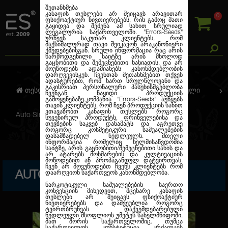
შეთანხმება
კანაფის თესლები არ შეიცავს არავითარ
0
ფსიქოაქტიურ ნივთიერებებს, რის გამოც მათი
გაყიდვა და შეძენა ამ სახით სრულიად
ლეგალურია საქართველოში.
"Errors-Seeds"
ურჩევს საკუთარ კლიენტებს, რომ
მაქსიმალურად თავი შეიკავონ არაკანონიერი
ქმედებებისგან. სრული ინფორმაცია რაც არის
წარმოდგენილი საიტზე არის მხოლოდ
გაცნობითი და შემეცნებითი ხასიათის, და არ
მოუწოდებს ადამიანებს კანონმდებლობის
დარღვევისკენ. ჩვენთან შეთანხმებით თქვენ
ადასტურებთ, რომ ხართ სრულწლოვანი და
გაკისრიათ პერსონალური პასუხისმგებლობა
თესლების კანაფი
ავტო. ფემინიზირებული
ჩვენგან ნაყიდი პროდუქციის
გამოყენებაზე.კომპანია
"Errors-Seeds"
აუწყებს
თავის კლიენტებს, რომ ჩვენ პროდუქციის სახით
ვთავაზობთ კანაფის თესლებს როგორც
Auto Sinevir Feminised
სუვენირულ პროდუქტს, ფრინველებისა და
თევზების საკვებ დანამატს და აგრეთვე
როგორც კოსმეტიკური საშუალებების
დასამზადებელ ნედლეულს. მთელი
ინფორმაცია რომელიც ხელმისაწვდომია
საიტზე, არის გაცნობითი/შემეცნებითი სახის და
არ ატარებს მოხმარების და კულტივაციის
მოწოდებით ან პროპაგანდულ დატვირთვას.
ჩვენ არ მოვუწოდებთ ჩვენს კლიენტებს რომ
AUTO SINEVIR FEMINISED
დაარღვიონ საქართვეოს კანონმდებლობა.
ნარკოტიკული საშუალებების საერთო
კონვენციის მიხედვით, მცენარე კანაფის
თესლები არ შეიცავს ფსიქოაქტიურ
ნივთიერებებს და დაშვეუბლია როგორც
ტვირთბრუნვას დაქვემდებარებული
ნედლეული მსოფლიოს უმეტეს სახელმწიფოში,
მათ შორის საქართველოშიც. თუმცა
საქართველოს კონსტიტუცია კრძალავს