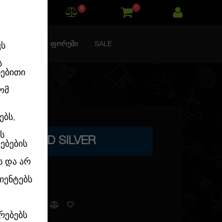
0
0
ᲙᲝᲜᲢᲐᲥᲢᲘ
ᲤᲝᲠᲣᲛᲘ
SALE
ვს
ს
ნებითი
ომ
ებს,
ს
EMINISED SILVER
ებების
ს და არ
იენტებს
კალათაში
რებებს