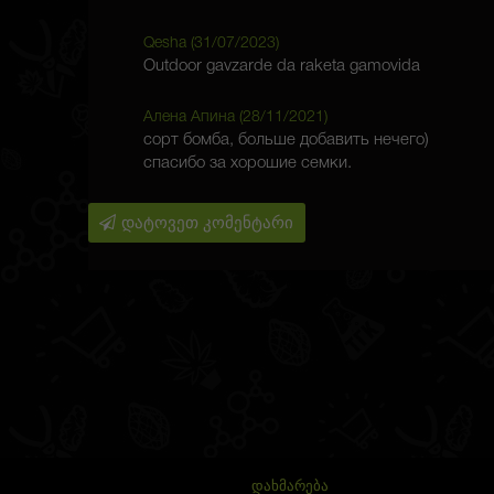
Qesha (
31/07/2023
)
Outdoor gavzarde da raketa gamovida
Алена Апина (
28/11/2021
)
сорт бомба, больше добавить нечего)
спасибо за хорошие семки.
დატოვეთ კომენტარი
ᲓᲐᲮᲛᲐᲠᲔᲑᲐ