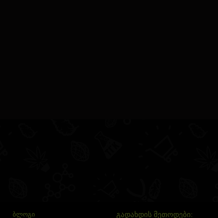
გადახდის მეთოდები:
ᲑᲚᲝᲒᲘ