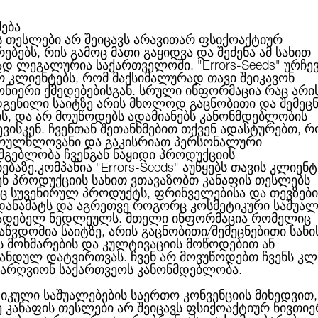
მება
ს თესლები არ შეიცავს არავითარ ფსიქოაქტიურ
ებებს, რის გამოც მათი გაყიდვა და შეძენა ამ სახით
ABOUT US
CATEGORIES
ᲑᲠᲔᲜᲓᲔᲑᲘ
ᲑᲚᲝᲒᲘ
ად ლეგალურია საქართველოში.
"Errors-Seeds"
ურჩე
რ კლიენტებს, რომ მაქსიმალურად თავი შეიკავონ
ონიერი ქმედებებისგან. სრული ინფორმაცია რაც არი
გენილი საიტზე არის მხოლოდ გაცნობითი და შემეც
ის, და არ მოუწოდებს ადამიანებს კანონმდებლობის
Auto Power Plant Feminised Silver
ბული
ვისკენ. ჩვენთან შეთანხმებით თქვენ ადასტურებთ, რ
რულწლოვანი და გაკისრიათ პერსონალური
სმგებლობა ჩვენგან ნაყიდი პროდუქციის
ნებაზე.კომპანია
"Errors-Seeds"
აუწყებს თავის კლიენტ
ენ პროდუქციის სახით ვთავაზობთ კანაფის თესლებს
 სუვენირულ პროდუქტს, ფრინველებისა და თევზები
AUTO POWER PLANT F
 დანამატს და აგრეთვე როგორც კოსმეტიკური საშუალ
ადებელ ნედლეულს. მთელი ინფორმაცია რომელიც
აწვდომია საიტზე, არის გაცნობითი/შემეცნებითი სახი
ს მოხმარების და კულტივაციის მოწოდებით ან
ანდულ დატვირთვას. ჩვენ არ მოვუწოდებთ ჩვენს კლ
არღვიონ საქართვეოს კანონმდებლობა.
15.00ლ
იკული საშუალებების საერთო კონვენციის მიხედვით,
ე კანაფის თესლები არ შეიცავს ფსიქოაქტიურ ნივთიე