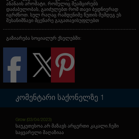
ანანაის არომატი, რომელიც შეამცირებს
დაძაბულობას, გაიძულებთ რომ თავი ბედნიერად
იგრძნოთ. სულ რაღაც რამდენიმე წუთის შემდეგ ეს
შესანიშნავი მცენარე გაგათავისუფლებთ
ყოველგვარი ზედმეტი ტვირთისგან. ჯიში საკმაოდ
მაღალიც კი შეიძლება გაიზარდოს
ავტოყვავილებადი თვისების მიუხედავად. ამ
გაზიარება სოციალურ ქსელებში:
ჰიბრიდის კიდევ ერთი დამახასიათებელი თვისება
ისაა რომ ის ძალიან სწრაფად იზრდება და
ვითარდება. მისი ეფექტი უფრო მეტად
გამოხატული ხდება გრილი კლიმატის რეგიონებში.
ᲙᲝᲛᲔᲜᲢᲐᲠᲘ ᲡᲐᲥᲝᲜᲔᲚᲖᲔ
1
Grow (
03/04/2023
)
საუკეთესოა.არ მაზავს არცერთი კაკალი.ჩემი
საყვარელი მაღაზიაა