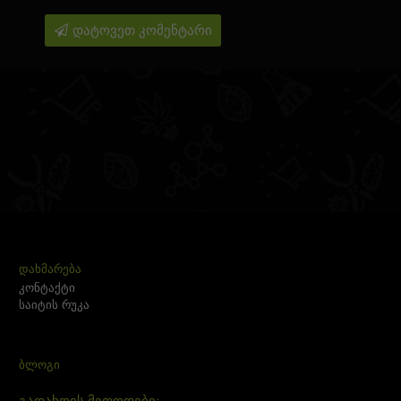
დატოვეთ კომენტარი
ᲓᲐᲮᲛᲐᲠᲔᲑᲐ
კონტაქტი
საიტის რუკა
ᲑᲚᲝᲒᲘ