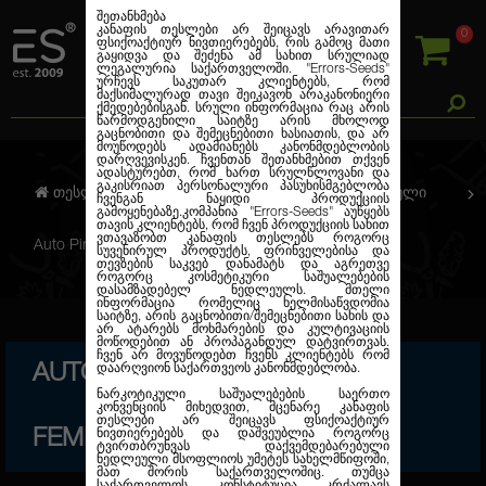
შეთანხმება
კანაფის თესლები არ შეიცავს არავითარ
0
ფსიქოაქტიურ ნივთიერებებს, რის გამოც მათი
გაყიდვა და შეძენა ამ სახით სრულიად
ლეგალურია საქართველოში.
"Errors-Seeds"
ურჩევს საკუთარ კლიენტებს, რომ
მაქსიმალურად თავი შეიკავონ არაკანონიერი
ქმედებებისგან. სრული ინფორმაცია რაც არის
წარმოდგენილი საიტზე არის მხოლოდ
გაცნობითი და შემეცნებითი ხასიათის, და არ
მოუწოდებს ადამიანებს კანონმდებლობის
დარღვევისკენ. ჩვენთან შეთანხმებით თქვენ
ადასტურებთ, რომ ხართ სრულწლოვანი და
გაკისრიათ პერსონალური პასუხისმგებლობა
თესლების კანაფი
ავტო. ფემინიზირებული
ჩვენგან ნაყიდი პროდუქციის
გამოყენებაზე.კომპანია
"Errors-Seeds"
აუწყებს
თავის კლიენტებს, რომ ჩვენ პროდუქციის სახით
ვთავაზობთ კანაფის თესლებს როგორც
Auto Pineapple Express Feminised Silver
სუვენირულ პროდუქტს, ფრინველებისა და
თევზების საკვებ დანამატს და აგრეთვე
როგორც კოსმეტიკური საშუალებების
დასამზადებელ ნედლეულს. მთელი
ინფორმაცია რომელიც ხელმისაწვდომია
საიტზე, არის გაცნობითი/შემეცნებითი სახის და
არ ატარებს მოხმარების და კულტივაციის
მოწოდებით ან პროპაგანდულ დატვირთვას.
ჩვენ არ მოვუწოდებთ ჩვენს კლიენტებს რომ
AUTO PINEAPPLE EXPRESS
დაარღვიონ საქართვეოს კანონმდებლობა.
ნარკოტიკული საშუალებების საერთო
კონვენციის მიხედვით, მცენარე კანაფის
თესლები არ შეიცავს ფსიქოაქტიურ
FEMINISED SILVER
ნივთიერებებს და დაშვეუბლია როგორც
ტვირთბრუნვას დაქვემდებარებული
ნედლეული მსოფლიოს უმეტეს სახელმწიფოში,
მათ შორის საქართველოშიც. თუმცა
საქართველოს კონსტიტუცია კრძალავს