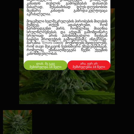
კანაფის თესლის გამოყენებას დასათეს
მასალად, შესაბამისად დღეს-დღეისობით
მცენარე კანაფის გაზრდა/კულტივაცა
აკრძალულია.
მოცემული ხელშეკრულების პირობების მიღების
შემდეგ, თქვენ ადასტურებთ, რომ
წარმოადგენთ პირს, რომელმაც მიაღწია
სრულწლოვნებას, და აქედან გამომდინარე
სრულიად არის პასუხისმგებელი ჩვენგან
ნაყიდი პროდუქტის გამოყენებაზე. ინტერნეტ-
მარაზია
"Errors-Seeds"
მოუწოდებს მყიდველებს,
რომ თავი შეიკავონ ნებისმიერი ქმედებებისგან,
რომელიც ეწინააღმდეგება ჩვენი ქვეყნის
კანონმდებლობას.
დიახ, მე უკვე
არა, ჯერ არ
შემისრულდა 18 წელი
შემსრულებია 18 წელი