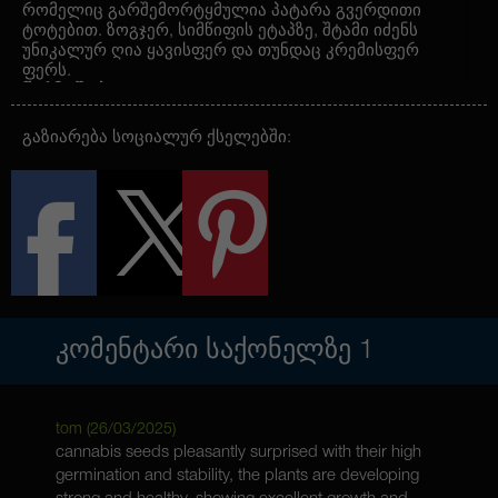
რომელიც გარშემორტყმულია პატარა გვერდითი
ტოტებით. ზოგჯერ, სიმწიფის ეტაპზე, შტამი იძენს
უნიკალურ ღია ყავისფერ და თუნდაც კრემისფერ
ფერს.
წარმოშობა
Auto Northern Blue Feminised გამოჩნდა
სელექციონერების შრომისმოყვარეობის
გაზიარება სოციალურ ქსელებში:
წყალობით მის შესაქმნელად, მათ გამოიყენეს
ორიგინალური Blueberry-ის უძლიერესი
წარმომადგენლები, რომლებიც შემდეგ შეჯვარეს
ჩრდილოეთის შუქის უმაღლესი ხარისხის
წარმომადგენლებთან. ახალი შტამი
საგულდაგულოდ დაიხვეწა და სტაბილიზირებული
იყო Lowryder-ის მცენარეებთან შეჯვარებამდე
ავტოყვავილობის მისაღწევად.
ᲙᲝᲛᲔᲜᲢᲐᲠᲘ ᲡᲐᲥᲝᲜᲔᲚᲖᲔ
1
tom (
26/03/2025
)
cannabis seeds pleasantly surprised with their high
germination and stability, the plants are developing