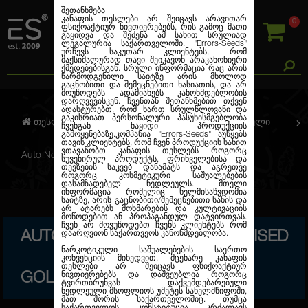
შეთანხმება
კანაფის თესლები არ შეიცავს არავითარ
0
ფსიქოაქტიურ ნივთიერებებს, რის გამოც მათი
გაყიდვა და შეძენა ამ სახით სრულიად
ლეგალურია საქართველოში.
"Errors-Seeds"
ურჩევს საკუთარ კლიენტებს, რომ
მაქსიმალურად თავი შეიკავონ არაკანონიერი
ქმედებებისგან. სრული ინფორმაცია რაც არის
წარმოდგენილი საიტზე არის მხოლოდ
გაცნობითი და შემეცნებითი ხასიათის, და არ
მოუწოდებს ადამიანებს კანონმდებლობის
დარღვევისკენ. ჩვენთან შეთანხმებით თქვენ
ადასტურებთ, რომ ხართ სრულწლოვანი და
გაკისრიათ პერსონალური პასუხისმგებლობა
თესლების კანაფი
ავტო. ფემინიზირებული
ჩვენგან ნაყიდი პროდუქციის
გამოყენებაზე.კომპანია
"Errors-Seeds"
აუწყებს
თავის კლიენტებს, რომ ჩვენ პროდუქციის სახით
ვთავაზობთ კანაფის თესლებს როგორც
Auto Northern Blue Feminised Gold
სუვენირულ პროდუქტს, ფრინველებისა და
თევზების საკვებ დანამატს და აგრეთვე
როგორც კოსმეტიკური საშუალებების
დასამზადებელ ნედლეულს. მთელი
ინფორმაცია რომელიც ხელმისაწვდომია
საიტზე, არის გაცნობითი/შემეცნებითი სახის და
არ ატარებს მოხმარების და კულტივაციის
მოწოდებით ან პროპაგანდულ დატვირთვას.
ჩვენ არ მოვუწოდებთ ჩვენს კლიენტებს რომ
AUTO NORTHERN BLUE FEMINISED
დაარღვიონ საქართვეოს კანონმდებლობა.
ნარკოტიკული საშუალებების საერთო
კონვენციის მიხედვით, მცენარე კანაფის
თესლები არ შეიცავს ფსიქოაქტიურ
GOLD
ნივთიერებებს და დაშვეუბლია როგორც
ტვირთბრუნვას დაქვემდებარებული
ნედლეული მსოფლიოს უმეტეს სახელმწიფოში,
მათ შორის საქართველოშიც. თუმცა
საქართველოს კონსტიტუცია კრძალავს