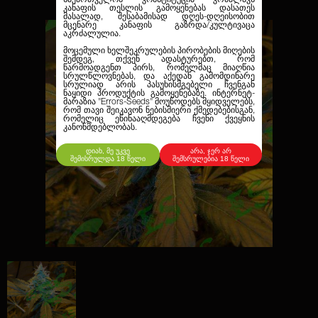
კანაფის თესლის გამოყენებას დასათეს
მასალად, შესაბამისად დღეს-დღეისობით
მცენარე კანაფის გაზრდა/კულტივაცა
აკრძალულია.
მოცემული ხელშეკრულების პირობების მიღების
შემდეგ, თქვენ ადასტურებთ, რომ
წარმოადგენთ პირს, რომელმაც მიაღწია
სრულწლოვნებას, და აქედან გამომდინარე
სრულიად არის პასუხისმგებელი ჩვენგან
ნაყიდი პროდუქტის გამოყენებაზე. ინტერნეტ-
მარაზია
"Errors-Seeds"
მოუწოდებს მყიდველებს,
რომ თავი შეიკავონ ნებისმიერი ქმედებებისგან,
რომელიც ეწინააღმდეგება ჩვენი ქვეყნის
კანონმდებლობას.
დიახ, მე უკვე
არა, ჯერ არ
შემისრულდა 18 წელი
შემსრულებია 18 წელი