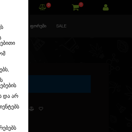
0
0
ᲙᲝᲜᲢᲐᲥᲢᲘ
ᲤᲝᲠᲣᲛᲘ
SALE
ვს
ს
ნებითი
ომ
ებს,
ს
NISED
ებების
ს და არ
იენტებს
გვაქვს
რებებს