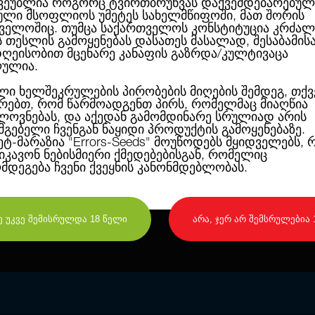
ვეუბლია როგორც ტვირთბრუნვას დაქვემდებარებულ
ლი მსოფლიოს უმეტეს სახელმწიფოში, მათ შორის
ველოშიც. თუმცა საქართველოს კონსტიტუცია კრძალ
ბოლო თაობის ავტოყვავილებადი ჯიში
ს თესლის გამოყენებას დასათეს მასალად, შესაბამის
აქვს საშუალო ზომა და ბოლის არომ
ღეისობით მცენარე კანაფის გაზრდა/კულტივაცა
სივრცეში, სადაც ის კარგ შედეგბს მო
ულია.
სიმაღლეს. შენობაში მცენარე 1,60მ
მცენარე კვადრატულ მეტრზე.
ლი ხელშეკრულების პირობების მიღების შემდეგ, თქვ
რებთ, რომ წარმოადგენთ პირს, რომელმაც მიაღწია
ოვნებას, და აქედან გამომდინარე სრულიად არის
გაზიარება სოციალურ ქსელებში:
სმგებელი ჩვენგან ნაყიდი პროდუქტის გამოყენებაზე.
ეტ-მარაზია
"Errors-Seeds"
მოუწოდებს მყიდველებს, 
ეიკავონ ნებისმიერი ქმედებებისგან, რომელიც
ღმდეგება ჩვენი ქვეყნის კანონმდებლობას.
დიახ, მე უკვე შემისრულდა 18 წელი
არა, ჯერ არ შემსრულებია 