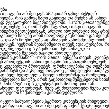
მება
ს თესლები არ შეიცავს არავითარ ფსიქოაქტიურ
ებებს, რის გამოც მათი გაყიდვა და შეძენა ამ სახით
ABOUT US
CATEGORIES
ᲑᲠᲔᲜᲓᲔᲑᲘ
ᲑᲚᲝᲒᲘ
ად ლეგალურია საქართველოში.
"Errors-Seeds"
ურჩე
რ კლიენტებს, რომ მაქსიმალურად თავი შეიკავონ
ონიერი ქმედებებისგან. სრული ინფორმაცია რაც არი
გენილი საიტზე არის მხოლოდ გაცნობითი და შემეც
ის, და არ მოუწოდებს ადამიანებს კანონმდებლობის
Auto Nefertiti Feminised
ბული
ვისკენ. ჩვენთან შეთანხმებით თქვენ ადასტურებთ, რ
რულწლოვანი და გაკისრიათ პერსონალური
სმგებლობა ჩვენგან ნაყიდი პროდუქციის
ნებაზე.კომპანია
"Errors-Seeds"
აუწყებს თავის კლიენტ
ენ პროდუქციის სახით ვთავაზობთ კანაფის თესლებს
 სუვენირულ პროდუქტს, ფრინველებისა და თევზები
AUTO NEFERTITI FEMI
 დანამატს და აგრეთვე როგორც კოსმეტიკური საშუალ
ადებელ ნედლეულს. მთელი ინფორმაცია რომელიც
აწვდომია საიტზე, არის გაცნობითი/შემეცნებითი სახი
ს მოხმარების და კულტივაციის მოწოდებით ან
ანდულ დატვირთვას. ჩვენ არ მოვუწოდებთ ჩვენს კლ
66.00ლ
არ 
არღვიონ საქართვეოს კანონმდებლობა.
ბრენდი:
Pyramid Seeds
იკული საშუალებების საერთო კონვენციის მიხედვით,
ე კანაფის თესლები არ შეიცავს ფსიქოაქტიურ ნივთიე