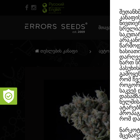
Русский
English
შეთანხ
კანაფი
ნივთიერ
ᲛᲗᲐᲕᲐᲠᲘ ᲒᲕᲔᲠᲓᲘ
სრული
საკუთა
არაკან
წარმოდ
ხასიათ
თესლების კანაფი
ავტო. ფემინიზირე
დარღვე
ხართ ს
პასუხი
გამოყე
რომ ჩვ
როგორც
საკვებ
დასამზ
ხელმის
ატარებ
პროპაგ
რომ და
ნარკოტ
მცენარ