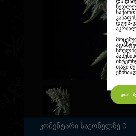
და დაშ
ნედლეუ
საქართ
კანაფი
დღეს-დ
აკრძალ
მოცემუ
ადასტუ
სრულწლ
პასუხი
ინტერნ
თავი შ
ეწინაა
ᲙᲝᲛᲔᲜᲢᲐᲠᲘ ᲡᲐᲥᲝᲜᲔᲚᲖᲔ
0