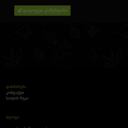
დატოვეთ კომენტარი
ᲓᲐᲮᲛᲐᲠᲔᲑᲐ
კონტაქტი
საიტის რუკა
ᲑᲚᲝᲒᲘ