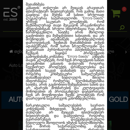
შეთანხმება
კანაფის თესლები არ შეიცავს არავითარ
0
ფსიქოაქტიურ ნივთიერებებს, რის გამოც მათი
გაყიდვა და შეძენა ამ სახით სრულიად
ლეგალურია საქართველოში.
"Errors-Seeds"
ურჩევს საკუთარ კლიენტებს, რომ
მაქსიმალურად თავი შეიკავონ არაკანონიერი
ქმედებებისგან. სრული ინფორმაცია რაც არის
წარმოდგენილი საიტზე არის მხოლოდ
გაცნობითი და შემეცნებითი ხასიათის, და არ
მოუწოდებს ადამიანებს კანონმდებლობის
დარღვევისკენ. ჩვენთან შეთანხმებით თქვენ
ადასტურებთ, რომ ხართ სრულწლოვანი და
გაკისრიათ პერსონალური პასუხისმგებლობა
თესლების კანაფი
ავტო. ფემინიზირებული
ჩვენგან ნაყიდი პროდუქციის
გამოყენებაზე.კომპანია
"Errors-Seeds"
აუწყებს
თავის კლიენტებს, რომ ჩვენ პროდუქციის სახით
ვთავაზობთ კანაფის თესლებს როგორც
Auto Lowryder2 Feminised Gold
სუვენირულ პროდუქტს, ფრინველებისა და
თევზების საკვებ დანამატს და აგრეთვე
როგორც კოსმეტიკური საშუალებების
დასამზადებელ ნედლეულს. მთელი
ინფორმაცია რომელიც ხელმისაწვდომია
საიტზე, არის გაცნობითი/შემეცნებითი სახის და
არ ატარებს მოხმარების და კულტივაციის
მოწოდებით ან პროპაგანდულ დატვირთვას.
ჩვენ არ მოვუწოდებთ ჩვენს კლიენტებს რომ
AUTO LOWRYDER2 FEMINISED GOLD
დაარღვიონ საქართვეოს კანონმდებლობა.
ნარკოტიკული საშუალებების საერთო
კონვენციის მიხედვით, მცენარე კანაფის
თესლები არ შეიცავს ფსიქოაქტიურ
ნივთიერებებს და დაშვეუბლია როგორც
ტვირთბრუნვას დაქვემდებარებული
ნედლეული მსოფლიოს უმეტეს სახელმწიფოში,
მათ შორის საქართველოშიც. თუმცა
საქართველოს კონსტიტუცია კრძალავს