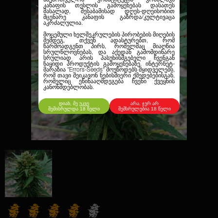
კანაფის თესლის გამოყენებას დასათეს
მასალად, შესაბამისად დღეს-დღეისობით
მცენარე კანაფის გაზრდა/კულტივაცა
აკრძალულია.
მოცემული ხელშეკრულების პირობების მიღების
შემდეგ, თქვენ ადასტურებთ, რომ
წარმოადგენთ პირს, რომელმაც მიაღწია
სრულწლოვნებას, და აქედან გამომდინარე
სრულიად არის პასუხისმგებელი ჩვენგან
ნაყიდი პროდუქტის გამოყენებაზე. ინტერნეტ-
მარაზია
"Errors-Seeds"
მოუწოდებს მყიდველებს,
რომ თავი შეიკავონ ნებისმიერი ქმედებებისგან,
რომელიც ეწინააღმდეგება ჩვენი ქვეყნის
კანონმდებლობას.
დიახ, მე უკვე
არა, ჯერ არ
შემისრულდა 18 წელი
შემსრულებია 18 წელი