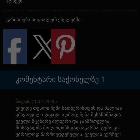
აღწევს.
ამ შტამს ახასიათებს ძლიერი არომატი
ყვავილობის დროს, დომინირებს ტერპენები
გაზიარება სოციალურ ქსელებში:
ტერპინოლენი და მირცენი. ეს ნაერთები აძლევს
მცენარეს უნიკალურ სუნს და აძლიერებს
დამამშვიდებელ ეფექტს, რაც ამ შტამის მთავარი
ეფექტია. THC შემცველობა არის 18%, რაც
უზრუნველყოფს ზომიერ, მაგრამ ხანგრძლივ
ეფექტს, იდეალურია საღამოს დასვენებისა და
სტრესის შესამსუბუქებლად.
Auto Lowryder2 Feminised Gold არის შესანიშნავი
არჩევანი მათთვის, ვინც აფასებს სწრაფ ზრდას და
ძლიერ ეფექტს კომპაქტურ ფორმაში.
ᲙᲝᲛᲔᲜᲢᲐᲠᲘ ᲡᲐᲥᲝᲜᲔᲚᲖᲔ
1
ნოდარ (
10/01/2025
)
ვიყიდე თესლი ჩემი სათბურისთვის და ძალიან
კმაყოფილი ვიყავი! აღმოცენება შესანიშნავია,
ყველა მცენარე ძლიერი და ჯანმრთელია.
მოსავალმა მოლოდინს გადააჭარბა, გემო კი
უბრალოდ წარმოუდგენელია. ყველას ვურჩევ!