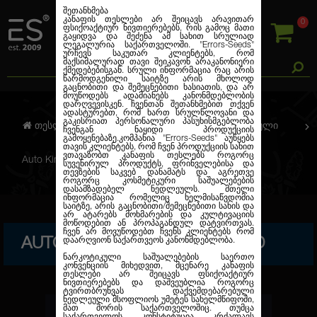
შეთანხმება
კანაფის თესლები არ შეიცავს არავითარ
0
ფსიქოაქტიურ ნივთიერებებს, რის გამოც მათი
გაყიდვა და შეძენა ამ სახით სრულიად
ლეგალურია საქართველოში.
"Errors-Seeds"
ურჩევს საკუთარ კლიენტებს, რომ
მაქსიმალურად თავი შეიკავონ არაკანონიერი
ქმედებებისგან. სრული ინფორმაცია რაც არის
წარმოდგენილი საიტზე არის მხოლოდ
გაცნობითი და შემეცნებითი ხასიათის, და არ
მოუწოდებს ადამიანებს კანონმდებლობის
დარღვევისკენ. ჩვენთან შეთანხმებით თქვენ
ადასტურებთ, რომ ხართ სრულწლოვანი და
გაკისრიათ პერსონალური პასუხისმგებლობა
თესლების კანაფი
ავტო. ფემინიზირებული
ჩვენგან ნაყიდი პროდუქციის
გამოყენებაზე.კომპანია
"Errors-Seeds"
აუწყებს
თავის კლიენტებს, რომ ჩვენ პროდუქციის სახით
ვთავაზობთ კანაფის თესლებს როგორც
Auto King's Juice Feminised
სუვენირულ პროდუქტს, ფრინველებისა და
თევზების საკვებ დანამატს და აგრეთვე
როგორც კოსმეტიკური საშუალებების
დასამზადებელ ნედლეულს. მთელი
ინფორმაცია რომელიც ხელმისაწვდომია
საიტზე, არის გაცნობითი/შემეცნებითი სახის და
არ ატარებს მოხმარების და კულტივაციის
მოწოდებით ან პროპაგანდულ დატვირთვას.
ჩვენ არ მოვუწოდებთ ჩვენს კლიენტებს რომ
AUTO KING'S JUICE FEMINISED
დაარღვიონ საქართვეოს კანონმდებლობა.
ნარკოტიკული საშუალებების საერთო
კონვენციის მიხედვით, მცენარე კანაფის
თესლები არ შეიცავს ფსიქოაქტიურ
ნივთიერებებს და დაშვეუბლია როგორც
ტვირთბრუნვას დაქვემდებარებული
ნედლეული მსოფლიოს უმეტეს სახელმწიფოში,
მათ შორის საქართველოშიც. თუმცა
საქართველოს კონსტიტუცია კრძალავს