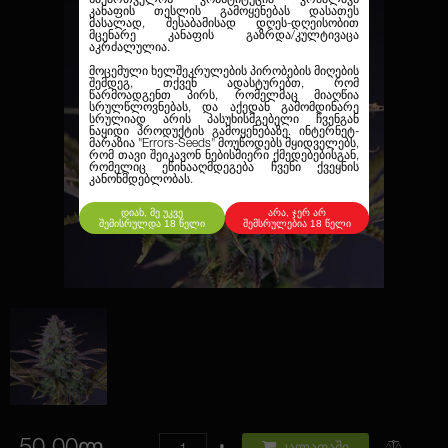
კანაფის თესლის გამოყენებას დასათეს
მასალად, შესაბამისად დღეს-დღეისობით
მცენარე კანაფის გაზრდა/კულტივაცა
აკრძალულია.
მოცემული ხელშეკრულების პირობების მიღების
შემდეგ, თქვენ ადასტურებთ, რომ
წარმოადგენთ პირს, რომელმაც მიაღწია
სრულწლოვნებას, და აქედან გამომდინარე
სრულიად არის პასუხისმგებელი ჩვენგან
ნაყიდი პროდუქტის გამოყენებაზე. ინტერნეტ-
მარაზია
"Errors-Seeds"
მოუწოდებს მყიდველებს,
რომ თავი შეიკავონ ნებისმიერი ქმედებებისგან,
რომელიც ეწინააღმდეგება ჩვენი ქვეყნის
კანონმდებლობას.
დიახ, მე უკვე
არა, ჯერ არ
შემისრულდა 18 წელი
შემსრულებია 18 წელი